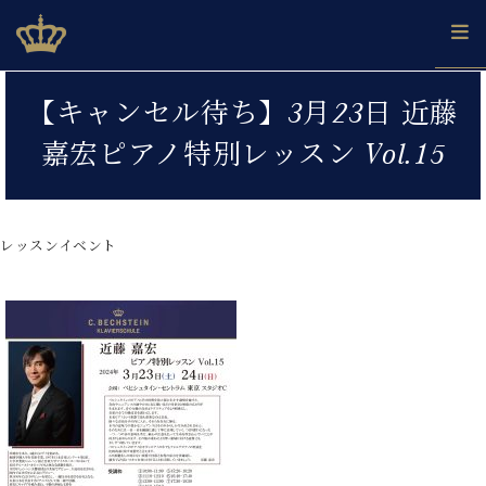
Skip
ベヒシュタインジャパン公式サイト
BECHSTEIN JAPAN Official Site
to
content
カ
【キャンセル待ち】3月23日 近藤
タ
ベ
ベ
ド
メ
企
ロ
嘉宏ピアノ特別レッスン Vol.15
C.
ヒ
ヒ
イ
ル
業
グ
ベ
シ
シ
ツ
マ
情
ヒ
ュ
ュ
の
ガ
報
シ
タ
展
タ
名
会
ュ
レッスンイベント
イ
示
イ
器
員
採
タ
ン
ン
ベ
登
用
イ
で、
の
ヒ
録
情
ン
ピ
演
グ
シ
ご
報
コ
ア
奏
ラ
ュ
案
ン
ノ
し
ン
タ
内
サ
技
ベ
た
ド
イ
ー
術
ヒ
い！
ピ
ン
各
ト /
シ
学
ア
店
C.
ュ
び
ノ
ブ
舗
ベ
ベ
タ