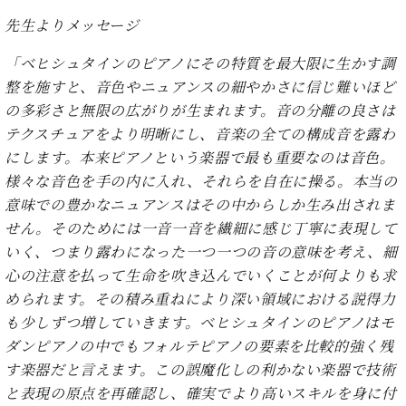
・
ス
ベ
ノ
セ
先生よりメッセージ
タ
ン
ン
ジ
ト
ト
C.
「ベヒシュタインのピアノにその特質を最大限に生かす調
オ
ラ
ベ
整を施すと、音色やニュアンスの細やかさに信じ難いほど
ム
ヒ
コ
東
の多彩さと無限の広がりが生まれます。音の分離の良さは
シ
納
ン
京
テクスチュアをより明晰にし、音楽の全ての構成音を露わ
ュ
入
ク
タ
にします。本来ピアノという楽器で最も重要なのは音色。
実
ー
イ
績
ル
店
様々な音色を手の内に入れ、それらを自在に操る。本当の
ン
音
長
意味での豊かなニュアンスはその中からしか生み出されま
コ
楽
ご
音
せん。そのためには一音一音を繊細に感じ丁寧に表現して
ン
教
挨
楽
いく、つまり露わになった一つ一つの音の意味を考え、細
サ
室
拶
教
ー
心の注意を払って生命を吹き込んでいくことが何よりも求
展
室
ト
示
められます。その積み重ねにより深い領域における説得力
ご
ア
情
も少しずつ増していきます。ベヒシュタインのピアノはモ
愛
ッ
報
ダンピアノの中でもフォルテピアノの要素を比較的強く残
用
プ
ホー
者
す楽器だと言えます。この誤魔化しの利かない楽器で技術
ラ
ル・
の
と表現の原点を再確認し、確実でより高いスキルを身に付
イ
スタ
声