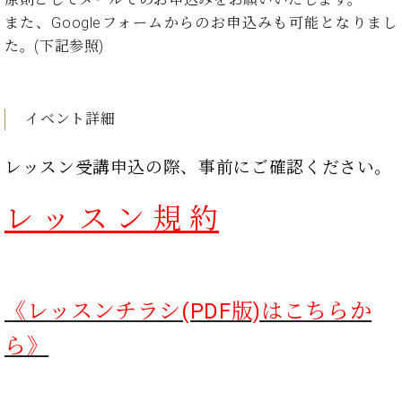
ン
迎。
サ
また、Googleフォームからのお申込みも可能となりまし
ベ
会
ベヒ
ー
C.
た。(下記参照)
ヒ
社
シュ
ト
ベ
シ
案
ヒ
タイ
ュ
内
シ
タ
レ
ン・
イベント詳細
ュ
イ
ッ
シュ
タ
お
ン・
ス
イ
ーレ
レッスン受講申込の際、事前にご確認ください。
問
シ
ン
ン
合
ュ
イ
音楽
コ
せ
ー
ベ
レ ッ ス ン 規 約
教室
ン
レ
ン
サ
ト
ー
納
ベ
ト
入
代
ヒ
グ
《レッスンチラシ(PDF版)はこちらか
シ
実
理
ラ
ュ
績
店
ン
ら》
タ
ホ
主
ド
イ
ー
催
ピ
ン
ル・
イ
ア