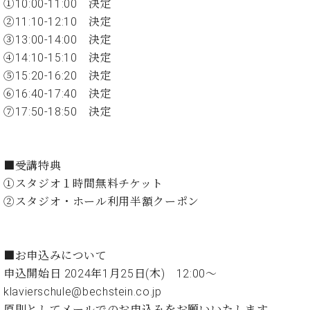
イ
ュ
ブ
①10:00-11:00 決定
ジ
(お
で
ン
タ
ロ
正
②11:10-12:10 決定
ャ
知
コ
イ
グ
オンライン試弾
規
③13:00-14:00 決定
パ
ら
ン
ン
デ
ン
せ・
④14:10-15:10 決定
メルマガ登録
サ
の
ィ
の
メ
⑤15:20-16:20 決定
ー
音
ー
取
デ
趣
ト
色
⑥16:40-17:40 決定
ラ
り
ィ
味
/
ー・
⑦17:50-18:50 決定
組
ア
か
C.
取
ベ
み
情
ら
ベ
扱
ヒ
報)
本
ヒ
店
シ
■受講特典
格
シ
ピ
ュ
的
①スタジオ１時間無料チケット
ュ
ア
キ
タ
に
タ
ノ
ャ
店
②スタジオ・ホール利用半額クーポン
イ
学
イ
製
ン
舗・
ン
ぶ
ン
造
ペ
サ
を
方
レ
番
ー
ロ
弾
■お申込みについて
ま
ジ
号
ン
ン・
く
申込開始日 2024年1月25日(木) 12:00～
で
デ
調
前
大
ン
律
klavierschule@bechstein.co.jp
に
コ
歓
ス
原則としてメールでのお申込みをお願いいたします。