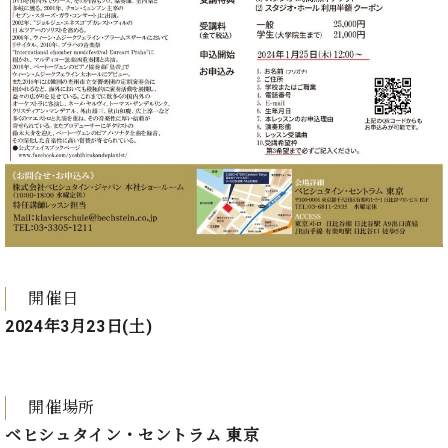
ー
内
(PDF)
W.
お
ホ
問
フ
い
マ
合
ン
わ
プ
せ
ロ
フ
ェ
本
ッ
社
シ
：
開催日
ョ
八
ナ
2024年3月23日(土)
王
ル
子
・
技
W.
開催場所
術
ホ
営
ベヒシュタイン・セントラム 東京
フ