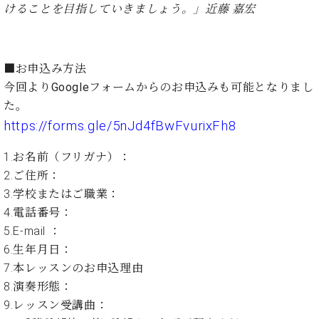
ト
けることを目指していきましょう。」近藤 嘉宏
ジオ
ピ
レン
ア
タル
ノ
ホー
■お申込み方法
ル・
C.
今回よりGoogleフォームからのお申込みも可能となりまし
スタ
ベ
ジオ
た。
ヒ
空き
https://forms.gle/5nJd4fBwFvurixFh8
シ
状況
ュ
動
1.お名前（フリガナ）：
タ
画
2.ご住所：
イ
収
3.学校またはご職業：
ン
録
レ
4.電話番号：
サ
ジ
ー
5.E-mail ：
デ
ビ
6.生年月日：
ン
ス
7.本レッスンのお申込理由
ス
音
8.演奏形態：
ア
楽
ッ
9.レッスン受講曲：
教