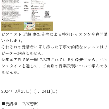
た
を
ラ
か
ヒ
ヒ
イ
い！
作
ン
ら
シ
シ
ン・
録
る
ド
の
ュ
ュ
サ
音
こ
ヒ
お
タ
タ
ロ
し
と
ス
知
イ
イ
ン
た
ト
ら
ン
ン
会
い！
ピアニスト 近藤 嘉宏先生による特別レッスンを今春開講
音
リ
せ
レ
の
員
と
いたします。
色
ー
(入
ジ
秘
い
と
荷
それぞれの受講者に寄り添った丁寧で的確なレッスンはリ
デ
密
う
ベ
タ
情
ン
ピーターが絶えません。
音
方
ヒ
ッ
報
ス
楽
は、
長年国内外で第一線で活躍されている近藤先生から、ベヒ
シ
チ
等)
ニ
家
お
シュタインを通して、ご自身の音楽表現について学んでみ
ュ
ュ
達
近
タ
ませんか。
ー
ベ
の
プ
く
C.
イ
ス・
ヒ
声
レ
の
ベ
ン・
イ
シ
ス
直
ヒ
ジ
ベ
ュ
リ
2024年3月23日(土) 、24日(日)
営
シ
ベ
ャ
ン
タ
リ
店
ュ
ヒ
パ
ト
イ
ー
舗
■受講枠 (2/6更新)
タ
シ
ン
ン・
ス
ま