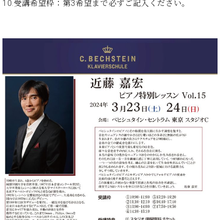
プ
室
10.受講希望枠：第3希望まで必ずご記入ください。
ラ
ピ
イ
ア
ト
ノ
ピ
の
ア
コ
ノ
ン
シ
ェ
C.
ル
ベ
ジ
ヒ
ュ
シ
ア
ュ
ク
タ
セ
イ
ス
ン
セン
ア
トラ
カ
ム東
デ
京の
ミ
ご案