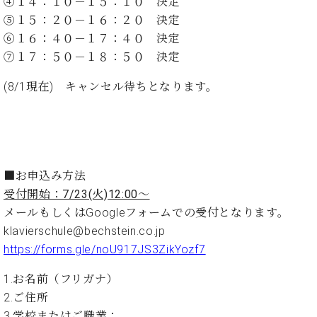
④１４：１０－１５：１０ 決定
ト
ジオ
⑤１５：２０－１６：２０ 決定
ピ
レン
ア
⑥１６：４０－１７：４０ 決定
タル
ノ
ホー
⑦１７：５０－１８：５０ 決定
ル・
C.
(8/1現在) キャンセル待ちとなります。
スタ
ベ
ジオ
ヒ
空き
シ
状況
ュ
動
タ
画
■お申込み方法
イ
収
ン
受付開始：7/23(火)12:00～
録
レ
サ
メールもしくはGoogleフォームでの受付となります。
ジ
ー
klavierschule@bechstein.co.jp
デ
ビ
https://forms.gle/noU917JS3ZikYozf7
ン
ス
ス
音
1.お名前（フリガナ）
ア
楽
2.ご住所
ッ
教
3.学校またはご職業：