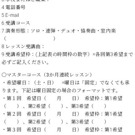
プ
室
ラ
4.電話番号
ピ
イ
ア
5.E-mail
ト
ノ
6.受講コース
ピ
の
7.演奏形態：ソロ・連弾・デュオ・協奏曲・室内楽
ア
コ
（ ）
ノ
ン
8.レッスン受講曲：
シ
9.受講希望枠：(上記表の時間枠の数字）※各回第3希望まで
ェ
C.
ル
必ずご記入ください。
ベ
ジ
ヒ
ュ
〇マスターコース（3か月連続レッスン）
シ
ア
・希望曜日：（土・日） ※曜日は「固定」でなくても承
ュ
ク
タ
ります。下記は曜日固定の場合のフォーマットです。
セ
イ
・第１回 希望日（ 月 日） 希望枠：第1希望
ス
ン
（ ） 、第2希望（ ）、第3希望（ ）
セン
ア
・第２回 希望日（ 月 日） 希望枠：第1希望
トラ
カ
ム東
（ ） 、第2希望（ ）、第3希望（ ）
デ
京の
ミ
・第３回 希望日（ 月 日） 希望枠：第1希望
ご案