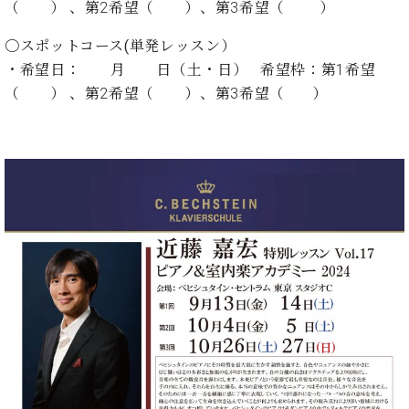
ー
（ ） 、第2希望（ ）、第3希望（ ）
内
(PDF)
〇スポットコース(単発レッスン）
W.
お
・希望日： 月 日（土・日） 希望枠：第1希望
ホ
問
（ ） 、第2希望（ ）、第3希望（ ）
フ
い
マ
合
ン
わ
プ
せ
ロ
フ
ェ
本
ッ
社
シ
：
ョ
八
ナ
王
ル
子
・
技
W.
術
ホ
営
フ