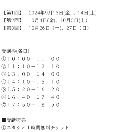
イ
ュ
ブ
ジ
(お
で
ン
タ
ロ
正
ャ
知
【第1回】 2024年9月13日(金) 、14日(土)
コ
イ
グ
オンライン試弾
規
パ
ら
ン
ン
【第2回】 10月4日(金)、10月5日(土）
デ
ン
せ・
メルマガ登録
サ
の
ィ
【第3回】 10月26日（土)、27日（日）
の
メ
ー
音
ー
取
デ
趣
ト
色
ラ
り
ィ
味
/
ー・
組
ア
受講枠(各日)
か
C.
取
ベ
み
情
ら
①１０：００－１１：００
ベ
扱
ヒ
報)
本
ヒ
②１１：１０－１２：１０
店
シ
格
シ
ピ
③１３：００－１４：００
ュ
的
ュ
ア
キ
タ
④１４：１０－１５：１０
に
タ
ノ
ャ
店
イ
⑤１５：２０－１６：２０
学
イ
製
ン
舗・
ン
⑥１６：４０－１７：４０
ぶ
ン
造
ペ
サ
を
方
レ
番
ー
ロ
⑦１７：５０－１８：５０
弾
ま
ジ
号
ン
ン・
く
で
デ
調
前
■受講特典
大
ン
律
に
コ
①スタジオ１時間無料チケット
歓
ス