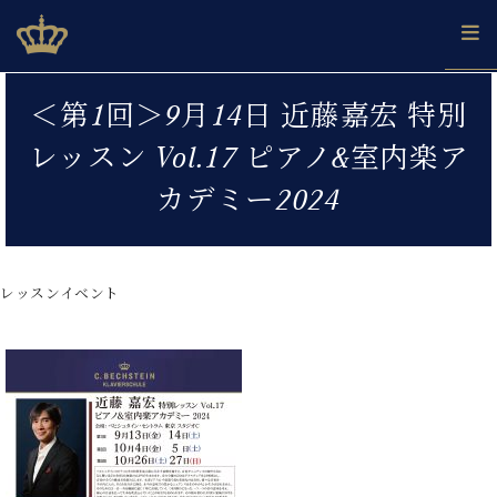
Skip
ベヒシュタインジャパン公式サイト
BECHSTEIN JAPAN Official Site
to
content
カ
＜第1回＞9月14日 近藤嘉宏 特別
タ
ベ
ベ
ド
メ
企
ロ
レッスン Vol.17 ピアノ&室内楽ア
C.
ヒ
ヒ
イ
ル
業
グ
ベ
シ
シ
ツ
マ
情
カデミー2024
ヒ
ュ
ュ
の
ガ
報
シ
タ
展
タ
名
会
ュ
イ
示
イ
器
員
採
タ
ン
ン
ベ
登
用
レッスンイベント
イ
で、
の
ヒ
録
情
ン
ピ
演
グ
シ
ご
報
コ
ア
奏
ラ
ュ
案
ン
ノ
し
ン
タ
内
サ
技
ベ
た
ド
イ
ー
術
ヒ
い！
ピ
ン
各
ト /
シ
学
ア
店
C.
ュ
び
ノ
ブ
舗
ベ
ベ
タ