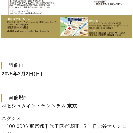
プ
室
ラ
ピ
イ
ア
ト
ノ
ピ
の
ア
コ
ノ
ン
シ
ェ
C.
ル
ベ
開催日
ジ
ヒ
ュ
2025年3月2日(日)
シ
ア
ュ
ク
タ
セ
イ
開催場所
ス
ン
ベヒシュタイン・セントラム 東京
セン
ア
トラ
カ
スタジオC
ム東
デ
京の
〒100-0006 東京都千代田区有楽町1-5-1 日比谷マリンビ
ミ
ご案