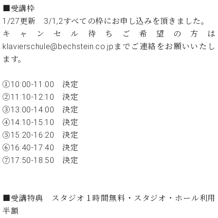
イ
ュ
ブ
ジ
(お
で
■受講枠
ン
タ
ロ
正
ャ
知
1/27更新 3/1,2すべての枠にお申し込みを頂きました。
コ
イ
グ
オンライン試弾
規
パ
ら
ン
ン
キャンセル待ちご希望の方は
デ
ン
せ・
メルマガ登録
サ
の
ィ
klavierschule@bechstein.co.jpまでご連絡をお願いいたし
の
メ
ー
音
ー
ます。
取
デ
趣
ト
色
ラ
り
ィ
味
/
ー・
組
ア
①10:00-11:00 決定
か
C.
取
ベ
み
情
ら
②11:10-12:10 決定
ベ
扱
ヒ
報)
本
ヒ
③13:00-14:00 決定
店
シ
格
シ
ピ
④14:10-15:10 決定
ュ
的
ュ
ア
キ
タ
⑤15:20-16:20 決定
に
タ
ノ
ャ
店
イ
⑥16:40-17:40 決定
学
イ
製
ン
舗・
ン
⑦17:50-18:50 決定
ぶ
ン
造
ペ
サ
を
方
レ
番
ー
ロ
弾
ま
ジ
号
ン
ン・
く
で
デ
調
前
■受講特典 スタジオ１時間無料・スタジオ・ホール利用
大
ン
律
に
コ
半額
歓
ス