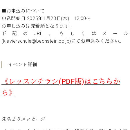
ン
迎。
サ
ベ
会
ベヒ
■お申込みについて
ー
C.
ヒ
社
申込開始日 2025年1月23日(木) 12:00～
シュ
ト
ベ
シ
案
お申し込みは先着順となります。
ヒ
タイ
ュ
内
シ
下記のURL、もしくはメール
タ
レ
ン・
ュ
(klavierschule@bechstein.co.jp)にてお申込みください。
イ
ッ
シュ
タ
お
ン・
ス
イ
ーレ
問
シ
ン
ン
合
ュ
イ
音楽
イベント詳細
コ
せ
ー
ベ
教室
ン
レ
ン
サ
ト
《レッスンチラシ(PDF版)はこちらか
ー
納
ベ
ト
ら》
入
代
ヒ
グ
シ
実
理
ラ
ュ
績
店
ン
タ
ホ
主
ド
イ
先生よりメッセージ
ー
催
ピ
ン
ル・
イ
ア