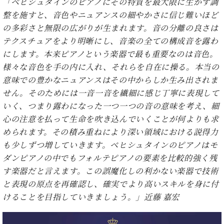
・
「ベヒシュタインのピアノにその特質を最大限に生かす調
ス
ベ
ノ
セ
整を施すと、音色やニュアンスの細やかさに信じ難いほど
タ
ン
ン
の多彩さと無限の広がりが生まれます。音の分離の良さは
ジ
ト
ト
C.
オ
ラ
テクスチュアをより明晰にし、音楽の全ての構成音を露わ
ベ
ム
ヒ
にします。本来ピアノという楽器で最も重要なのは音色。
コ
東
シ
納
ン
様々な音色を手の内に入れ、それらを自在に操る。本当の
京
ュ
入
ク
意味での豊かなニュアンスはその中からしか生み出されま
タ
実
ー
せん。そのためには一音一音を繊細に感じ丁寧に表現して
イ
績
ル
店
いく、つまり露わになった一つ一つの音の意味を考え、細
ン
音
長
コ
心の注意を払って生命を吹き込んでいくことが何よりも求
楽
ご
音
ン
教
挨
められます。その積み重ねにより深い領域における説得力
楽
サ
室
拶
も少しずつ増していきます。ベヒシュタインのピアノはモ
教
ー
展
ダンピアノの中でもフォルテピアノの要素を比較的強く残
室
ト
示
ご
す楽器だと言えます。この誤魔化しの利かない楽器で技術
ア
情
愛
と表現の原点を再確認し、確実でより高いスキルを身に付
ッ
報
用
プ
けることを目指していきましょう。」近藤 嘉宏
ホー
者
ラ
ル・
の
イ
スタ
声