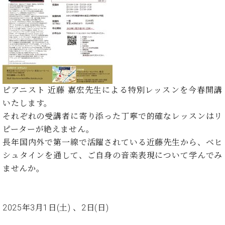
た
を
ラ
か
ヒ
ヒ
イ
い！
作
ン
ら
シ
シ
ン・
録
る
ド
の
ュ
ュ
サ
音
こ
ヒ
お
タ
タ
ロ
し
と
ス
知
イ
イ
ン
た
ト
ら
ン
ン
会
い！
音
リ
せ
レ
の
員
と
色
ー
(入
ジ
秘
い
ピアニスト 近藤 嘉宏先生による特別レッスンを今春開講
と
荷
デ
密
う
いたします。
ベ
タ
情
ン
音
方
ヒ
それぞれの受講者に寄り添った丁寧で的確なレッスンはリ
ッ
報
ス
楽
は、
シ
チ
等)
ピーターが絶えません。
ニ
家
お
ュ
ュ
長年国内外で第一線で活躍されている近藤先生から、ベヒ
達
近
タ
ー
ベ
の
プ
シュタインを通して、ご自身の音楽表現について学んでみ
く
C.
イ
ス・
ヒ
声
レ
の
ませんか。
ベ
ン・
イ
シ
ス
直
ヒ
ジ
ベ
ュ
リ
営
シ
ベ
ャ
ン
タ
リ
店
ュ
ヒ
パ
ト
2025年3月1日(土) 、2日(日)
イ
ー
舗
タ
シ
ン
ン・
ス
ま