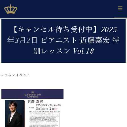
Skip
ベヒシュタインジャパン公式サイト
BECHSTEIN JAPAN Official Site
to
content
カ
【キャンセル待ち受付中】2025
タ
ベ
ベ
ド
メ
企
ロ
年3月2日 ピアニスト 近藤嘉宏 特
C.
ヒ
ヒ
イ
ル
業
グ
ベ
シ
シ
ツ
マ
情
別レッスン Vol.18
ヒ
ュ
ュ
の
ガ
報
シ
タ
展
タ
名
会
ュ
イ
示
イ
器
員
採
タ
ン
ン
ベ
登
用
レッスンイベント
イ
で、
の
ヒ
録
情
ン
ピ
演
グ
シ
ご
報
コ
ア
奏
ラ
ュ
案
ン
ノ
し
ン
タ
内
サ
技
ベ
た
ド
イ
ー
術
ヒ
い！
ピ
ン
各
ト /
シ
学
ア
店
C.
ュ
び
ノ
ブ
舗
ベ
ベ
タ