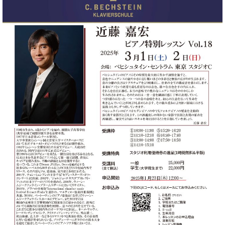
ト
ジオ
ピ
レン
ア
タル
ノ
ホー
ル・
C.
スタ
ベ
ジオ
ヒ
空き
シ
状況
ュ
動
タ
画
イ
収
ン
録
レ
サ
ジ
ー
デ
ビ
ン
ス
ス
音
ア
楽
ッ
教