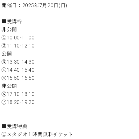
イ
ュ
ブ
ジ
(お
で
開催日：2025年7月20日(日)
ン
タ
ロ
正
ャ
知
コ
イ
グ
オンライン試弾
規
パ
ら
ン
ン
■受講枠
デ
ン
せ・
メルマガ登録
サ
の
ィ
非公開
の
メ
ー
音
ー
①10:00-11:00
取
デ
趣
ト
色
ラ
り
ィ
②11:10-12:10
味
/
ー・
組
ア
公開
か
C.
取
ベ
み
情
ら
③13:30-14:30
ベ
扱
ヒ
報)
本
ヒ
④14:40-15:40
店
シ
格
シ
ピ
⑤15:50-16:50
ュ
的
ュ
ア
キ
タ
非公開
に
タ
ノ
ャ
店
イ
⑥17:10-18:10
学
イ
製
ン
舗・
ン
⑦18:20-19:20
ぶ
ン
造
ペ
サ
を
方
レ
番
ー
ロ
弾
ま
ジ
号
ン
ン・
く
で
デ
調
前
■受講特典
大
ン
律
に
コ
①スタジオ１時間無料チケット
歓
ス