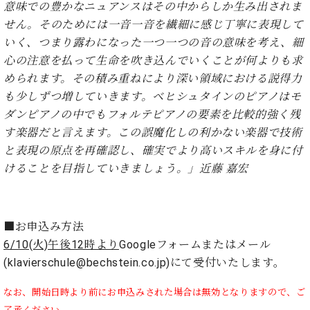
業
意味での豊かなニュアンスはその中からしか生み出されま
マ
セ
せん。そのためには一音一音を繊細に感じ丁寧に表現して
ン
ン
いく、つまり露わになった一つ一つの音の意味を考え、細
ト
タ
ー
ラ
心の注意を払って生命を吹き込んでいくことが何よりも求
デ
められます。その積み重ねにより深い領域における説得力
ィ
ス
も少しずつ増していきます。ベヒシュタインのピアノはモ
シ
タ
ダンピアノの中でもフォルテピアノの要素を比較的強く残
ョ
ッ
す楽器だと言えます。この誤魔化しの利かない楽器で技術
ン
フ
と表現の原点を再確認し、確実でより高いスキルを身に付
ご
けることを目指していきましょう。」近藤 嘉宏
W.
挨
ホ
拶
フ
技
マ
術
■お申込み方法
ン
者
6/10(火)午後12時より
Googleフォームまたはメール
ヴ
紹
(klavierschule@bechstein.co.jp)にて受付いたします。
ィ
介
ジ
展示
なお、開始日時より前にお申込みされた場合は無効となりますので、ご
ョ
情報
ン
【ユ