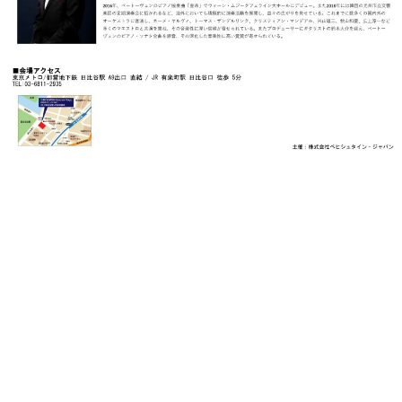
ト
ジオ
ピ
レン
ア
タル
ノ
ホー
ル・
C.
スタ
ベ
ジオ
ヒ
空き
シ
状況
ュ
動
タ
画
イ
収
ン
録
レ
サ
ジ
ー
デ
ビ
ン
ス
ス
音
ア
楽
ッ
教