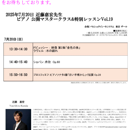
・
をお待ちしております。
ス
ベ
ノ
セ
タ
ン
ン
ジ
ト
ト
C.
オ
ラ
ベ
ム
ヒ
コ
東
シ
納
ン
京
ュ
入
ク
タ
実
ー
イ
績
ル
店
ン
音
長
コ
楽
ご
音
ン
教
挨
楽
サ
室
拶
教
ー
展
室
ト
示
ご
ア
情
愛
ッ
報
用
プ
ホー
者
ラ
ル・
の
イ
スタ
声