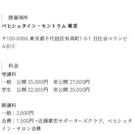
ク
セ
ス
開催場所
お
ベヒシュタイン・セントラム 東京
問
い
〒100-0006 東京都千代田区有楽町1-5-1 日比谷マリンビ
合
ルB1F
わ
せ
料金
受講料
一般 公開 25,000円 非公開 27,000円
ア
ー
学生 公開 22,000円 非公開 25,000円
テ
ィ
聴講料
ス
ト
一般：2,000円
カ
会員：1,500円 ※近藤嘉宏サポーターズクラブ、ベヒシュタ
ス
イン・サロン会員
タ