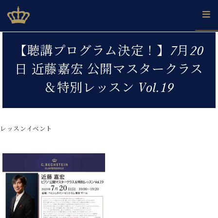
Skip
ベヒシュタインジャパン公式サイト
BECHSTEIN JAPAN Official Site
to
content
カ
【聴講プログラム決定！】7月20
タ
ベ
ベ
ド
メ
企
ロ
日 近藤嘉宏 公開マスタークラス
C.
ヒ
ヒ
イ
ル
業
グ
ベ
シ
シ
ツ
マ
情
＆特別レッスン Vol.19
ヒ
ュ
ュ
の
ガ
報
シ
タ
展
タ
名
会
ュ
イ
示
イ
器
員
採
タ
ン
ン
ベ
登
用
レッスンイベント
イ
で、
の
ヒ
録
情
ン
ピ
演
グ
シ
ご
報
コ
ア
奏
ラ
ュ
案
ン
ノ
し
ン
タ
内
サ
技
ベ
た
ド
イ
ー
術
ヒ
い！
ピ
ン
各
ト /
シ
学
ア
店
C.
ュ
び
ノ
ブ
舗
ベ
ベ
タ