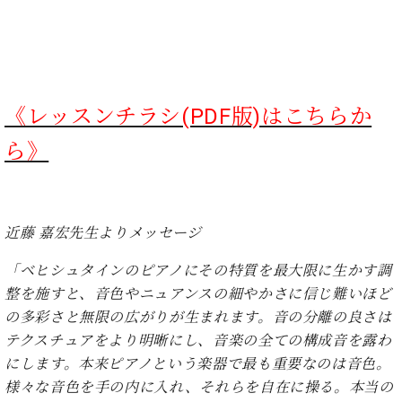
ー
内
(PDF)
W.
お
ホ
問
フ
い
マ
《レッスンチラシ(PDF版)はこちらか
合
ン
わ
ら》
プ
せ
ロ
フ
ェ
本
ッ
近藤 嘉宏先生よりメッセージ
社
シ
：
ョ
「ベヒシュタインのピアノにその特質を最大限に生かす調
八
ナ
整を施すと、音色やニュアンスの細やかさに信じ難いほど
王
ル
子
の多彩さと無限の広がりが生まれます。音の分離の良さは
・
テクスチュアをより明晰にし、音楽の全ての構成音を露わ
技
W.
にします。本来ピアノという楽器で最も重要なのは音色。
術
ホ
営
様々な音色を手の内に入れ、それらを自在に操る。本当の
フ