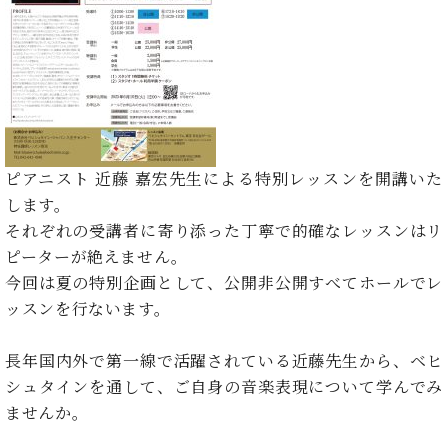
た
を
ラ
か
ヒ
ヒ
イ
い！
作
ン
ら
シ
シ
ン・
録
る
ド
の
ュ
ュ
サ
音
こ
ヒ
お
タ
タ
ロ
し
と
ス
知
イ
イ
ン
た
ト
ら
ン
ン
会
い！
音
リ
せ
レ
の
員
と
色
ー
(入
ジ
秘
い
ピアニスト 近藤 嘉宏先生による特別レッスンを開講いた
と
荷
デ
密
う
します。
ベ
タ
情
ン
音
方
ヒ
それぞれの受講者に寄り添った丁寧で的確なレッスンはリ
ッ
報
ス
楽
は、
シ
チ
等)
ピーターが絶えません。
ニ
家
お
ュ
ュ
今回は夏の特別企画として、公開非公開すべてホールでレ
達
近
タ
ー
ベ
の
プ
ッスンを行ないます。
く
C.
イ
ス・
ヒ
声
レ
の
ベ
ン・
イ
シ
ス
直
長年国内外で第一線で活躍されている近藤先生から、ベヒ
ヒ
ジ
ベ
ュ
リ
営
シ
ベ
ャ
シュタインを通して、ご自身の音楽表現について学んでみ
ン
タ
リ
店
ュ
ヒ
パ
ト
ませんか。
イ
ー
舗
タ
シ
ン
ン・
ス
ま