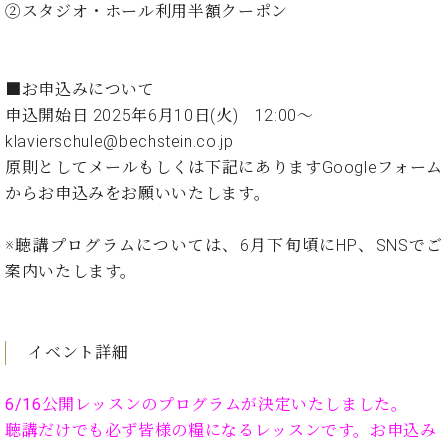
ン
②スタジオ・ホール利用半額クーポン
迎。
サ
ベ
会
ベヒ
ー
C.
ヒ
社
シュ
ト
ベ
シ
案
■お申込みについて
ヒ
タイ
ュ
内
シ
申込開始日 2025年6月10日(火) 12:00～
タ
レ
ン・
ュ
klavierschule@bechstein.co.jp
イ
ッ
シュ
タ
お
ン・
ス
原則としてメールもしくは下記にありますGoogleフォーム
イ
ーレ
問
シ
ン
からお申込みをお願いいたします。
ン
合
ュ
イ
音楽
コ
せ
ー
ベ
教室
※聴講プログラムについては、6月下旬頃にHP、SNSでご
ン
レ
ン
サ
案内いたします。
ト
ー
納
ベ
ト
入
代
ヒ
グ
シ
実
理
イベント詳細
ラ
ュ
績
店
ン
タ
ホ
主
ド
6/16公開レッスンのプログラムが決定いたしました。
イ
ー
催
ピ
ン
聴講だけでも必ず皆様の糧になるレッスンです。お申込み
ル・
イ
ア