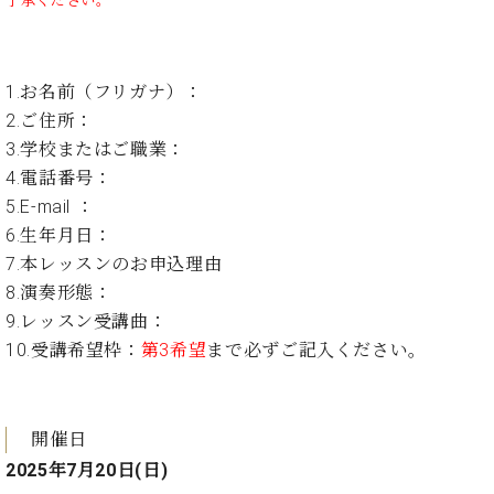
了承ください。
ーロ
ピア
C.BECHSTEIN
ノ特
Digital(ベ
1.お名前（フリガナ）：
選中
ヒ
古】
2.ご住所：
シ
イ
3.学校またはご職業：
ュ
ベ
4.電話番号：
タ
ン
イ
5.E-mail ：
ト
ン
6.生年月日：
情
デ
7.本レッスンのお申込理由
報
ジ
八
8.演奏形態：
タ
王
9.レッスン受講曲：
ル)
子
10.受講希望枠：
第3希望
まで必ずご記入ください。
工
房
ブ
ロ
開催日
グ
2025年7月20日(日)
ア