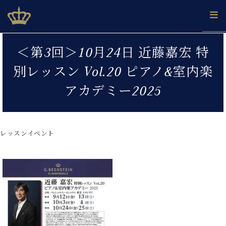
Skip
ベヒシュタインジャパン公式サイト
BECHSTEIN JAPAN Official Site
to
content
カ
＜第3回＞10月24日 近藤嘉宏 特
タ
ベ
ベ
ド
メ
企
ロ
別レッスン Vol.20 ピアノ&室内楽
C.
ヒ
ヒ
イ
ル
業
グ
ベ
シ
シ
ツ
マ
情
アカデミー2025
ヒ
ュ
ュ
の
ガ
報
シ
タ
展
タ
名
会
ュ
イ
示
イ
器
員
採
タ
ン
ン
ベ
登
用
レッスンイベント
イ
で、
の
ヒ
録
情
ン
ピ
演
グ
シ
ご
報
コ
ア
奏
ラ
ュ
案
ン
ノ
し
ン
タ
内
サ
技
ベ
た
ド
イ
ー
術
ヒ
い！
ピ
ン
各
ト /
シ
学
ア
店
C.
ュ
び
ノ
ブ
舗
ベ
ベ
タ