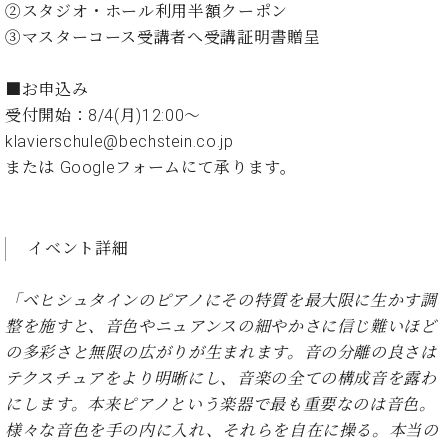
ン
②スタジオ・ホール利用半額クーポン
迎。
サ
ベ
会
ベヒ
③マスターコース受講者へ受講証明書贈呈
ー
C.
ヒ
社
シュ
ト
ベ
シ
案
■お申込み
ヒ
タイ
ュ
内
シ
受付開始：8/4(月)12:00～
タ
レ
ン・
ュ
klavierschule@bechstein.co.jp
イ
ッ
シュ
タ
お
ン・
ス
または Googleフォームにて承ります。
イ
ーレ
問
シ
ン
ン
合
ュ
イ
音楽
コ
せ
ー
ベ
教室
ン
イベント詳細
レ
ン
サ
ト
ー
「ベヒシュタインのピアノにその特質を最大限に生かす調
納
ベ
ト
整を施すと、音色やニュアンスの細やかさに信じ難いほど
入
代
ヒ
グ
シ
実
理
の多彩さと無限の広がりが生まれます。音の分離の良さは
ラ
ュ
績
店
ン
テクスチュアをより明晰にし、音楽の全ての構成音を露わ
タ
ホ
主
ド
にします。本来ピアノという楽器で最も重要なのは音色。
イ
ー
催
ピ
ン
様々な音色を手の内に入れ、それらを自在に操る。本当の
ル・
イ
ア