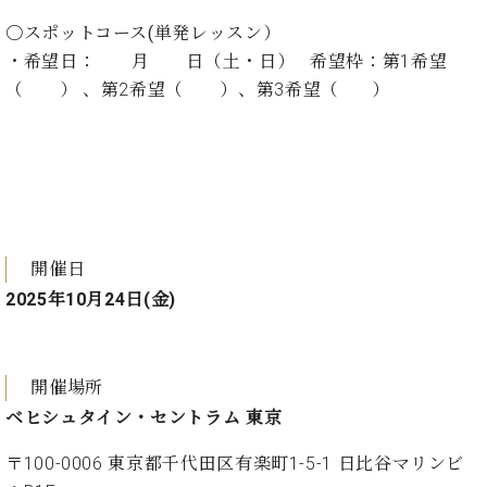
ー
内
〇スポットコース(単発レッスン）
(PDF)
・希望日： 月 日（土・日） 希望枠：第1希望
W.
お
ホ
（ ） 、第2希望（ ）、第3希望（ ）
問
フ
い
マ
合
ン
わ
プ
せ
ロ
フ
ェ
開催日
本
ッ
社
2025年10月24日(金)
シ
：
ョ
八
ナ
王
ル
子
開催場所
・
ベヒシュタイン・セントラム 東京
技
W.
術
ホ
〒100-0006 東京都千代田区有楽町1-5-1 日比谷マリンビ
営
フ