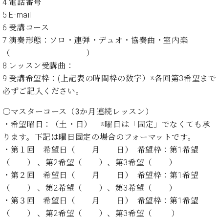
プ
4.電話番号
室
ラ
ピ
5.E-mail
イ
ア
6.受講コース
ト
ノ
7.演奏形態：ソロ・連弾・デュオ・協奏曲・室内楽
ピ
の
（ ）
ア
コ
ノ
8.レッスン受講曲：
ン
シ
9.受講希望枠：(上記表の時間枠の数字）※各回第3希望まで
ェ
必ずご記入ください。
C.
ル
ベ
ジ
〇マスターコース（3か月連続レッスン）
ヒ
ュ
シ
・希望曜日：（土・日） ※曜日は「固定」でなくても承
ア
ュ
ります。下記は曜日固定の場合のフォーマットです。
ク
タ
・第１回 希望日（ 月 日） 希望枠：第1希望
セ
イ
（ ） 、第2希望（ ）、第3希望（ ）
ス
ン
セン
・第２回 希望日（ 月 日） 希望枠：第1希望
ア
トラ
（ ） 、第2希望（ ）、第3希望（ ）
カ
ム東
デ
・第３回 希望日（ 月 日） 希望枠：第1希望
京の
ミ
（ ） 、第2希望（ ）、第3希望（ ）
ご案