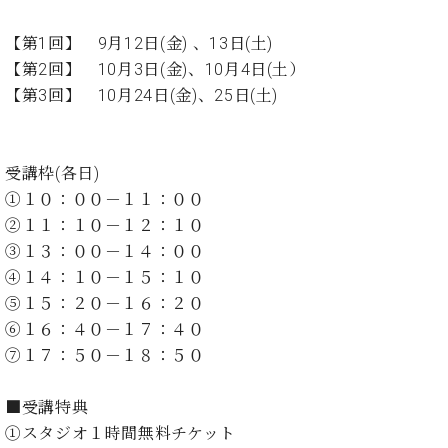
イ
ュ
ブ
ジ
(お
で
ン
タ
ロ
正
ャ
知
【第1回】 9月12日(金) 、13日(土)
コ
イ
グ
オンライン試弾
規
パ
ら
ン
ン
【第2回】 10月3日(金)、10月4日(土）
デ
ン
せ・
メルマガ登録
サ
の
ィ
【第3回】 10月24日(金)、25日(土)
の
メ
ー
音
ー
取
デ
趣
ト
色
ラ
り
ィ
味
/
ー・
組
ア
受講枠(各日)
か
C.
取
ベ
み
情
ら
①１０：００－１１：００
ベ
扱
ヒ
報)
本
ヒ
②１１：１０－１２：１０
店
シ
格
シ
ピ
③１３：００－１４：００
ュ
的
ュ
ア
キ
タ
④１４：１０－１５：１０
に
タ
ノ
ャ
店
イ
⑤１５：２０－１６：２０
学
イ
製
ン
舗・
ン
⑥１６：４０－１７：４０
ぶ
ン
造
ペ
サ
を
方
レ
番
ー
ロ
⑦１７：５０－１８：５０
弾
ま
ジ
号
ン
ン・
く
で
デ
調
前
■受講特典
大
ン
律
に
コ
①スタジオ１時間無料チケット
歓
ス