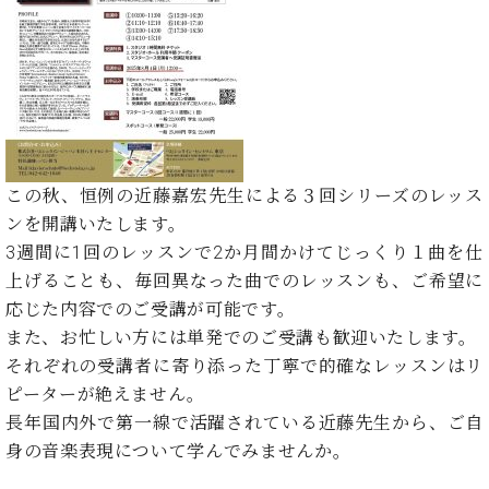
た
を
ラ
か
ヒ
ヒ
イ
い！
作
ン
ら
シ
シ
ン・
録
る
ド
の
ュ
ュ
サ
音
こ
ヒ
お
タ
タ
ロ
し
と
ス
知
イ
イ
ン
た
ト
ら
ン
ン
会
い！
音
リ
せ
レ
の
員
と
色
ー
(入
ジ
秘
い
この秋、恒例の近藤嘉宏先生による３回シリーズのレッス
と
荷
デ
密
う
ンを開講いたします。
ベ
タ
情
ン
音
方
ヒ
3週間に1回のレッスンで2か月間かけてじっくり１曲を仕
ッ
報
ス
楽
は、
シ
チ
等)
上げることも、毎回異なった曲でのレッスンも、ご希望に
ニ
家
お
ュ
ュ
応じた内容でのご受講が可能です。
達
近
タ
ー
ベ
の
プ
また、お忙しい方には単発でのご受講も歓迎いたします。
く
C.
イ
ス・
ヒ
声
レ
の
それぞれの受講者に寄り添った丁寧で的確なレッスンはリ
ベ
ン・
イ
シ
ス
直
ピーターが絶えません。
ヒ
ジ
ベ
ュ
リ
営
シ
ベ
ャ
長年国内外で第一線で活躍されている近藤先生から、ご自
ン
タ
リ
店
ュ
ヒ
パ
ト
身の音楽表現について学んでみませんか。
イ
ー
舗
タ
シ
ン
ン・
ス
ま