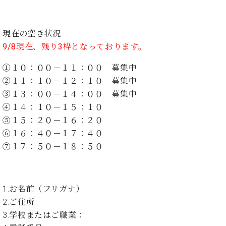
ト
ジオ
ピ
レン
ア
タル
現在の空き状況
ノ
ホー
9/8現在、残り3枠となっております。
ル・
C.
スタ
①１０：００－１１：００ 募集中
ベ
ジオ
②１１：１０－１２：１０ 募集中
ヒ
空き
シ
③１３：００－１４：００ 募集中
状況
ュ
動
④１４：１０－１５：１０
タ
画
⑤１５：２０－１６：２０
イ
収
⑥１６：４０－１７：４０
ン
録
⑦１７：５０－１８：５０
レ
サ
ジ
ー
デ
ビ
ン
ス
1.お名前（フリガナ）
ス
音
2.ご住所
ア
楽
3.学校またはご職業：
ッ
教