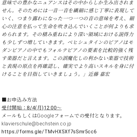
・
意味での豊かなニュアンスはその中からしか生み出されま
ス
ベ
ノ
セ
せん。そのためには一音一音を繊細に感じ丁寧に表現して
タ
ン
ン
ジ
ト
いく、つまり露わになった一つ一つの音の意味を考え、細
ト
C.
オ
ラ
ベ
心の注意を払って生命を吹き込んでいくことが何よりも求
ム
ヒ
コ
められます。その積み重ねにより深い領域における説得力
東
シ
納
ン
も少しずつ増していきます。ベヒシュタインのピアノはモ
京
ュ
入
ク
ダンピアノの中でもフォルテピアノの要素を比較的強く残
タ
実
ー
す楽器だと言えます。この誤魔化しの利かない楽器で技術
イ
績
ル
店
ン
と表現の原点を再確認し、確実でより高いスキルを身に付
音
長
コ
楽
ご
けることを目指していきましょう。」近藤 嘉宏
音
ン
教
挨
楽
サ
室
拶
教
ー
展
室
ト
■お申込み方法
示
ご
ア
情
受付開始：8/4(月)12:00～
愛
ッ
報
メールもしくはGoogleフォームでの受付となります。
用
プ
ホー
klavierschule@bechstein.co.jp
者
ラ
ル・
の
https://forms.gle/TMvHX5Xf7sSmr5cc6
イ
スタ
声