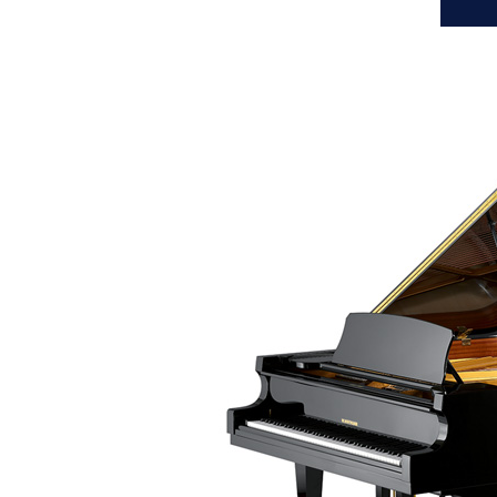
C.ベヒシュタイン コンサート
アクセス
納入実績 
グランドピアノ
セントラム東京のご案内(PDF)
お問い合わせ
ご愛用者の
C.ベヒシュタイン アカデミー
アーティストカスタマーサービス(
W.ホフマン プロフェッショナル
アフターサービス(調律)
W.ホフマン トラディション
調律師紹介
調律料金表
お問い合わせ
W.ホフマン ヴィジョン
尾山調律師のブログ Die Musikgasse（音楽の小道）
C.BECHSTEIN Digital(ベヒシュタイン デジタル)