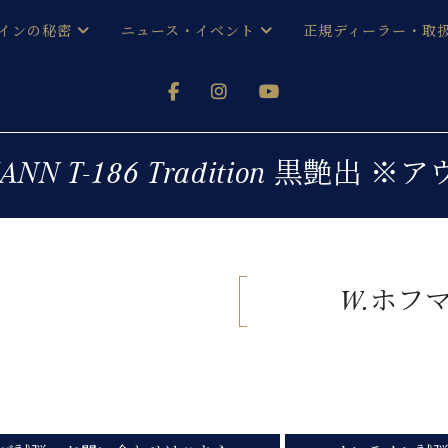
インの秘密
ニュース・イベント
正規ディーラー・取
アノを
器ベヒシュタイン
メルマガ会員登録ご案内
い！ という方は、お近くの直営店舗まで
オンライン試弾
ン レジデンス
ストリー
各店舗からのお知らせ
MANN T-186 Tradition 黒艶出 
(入荷情報等)
シューレ音楽教室
声
/
C.ベヒシュタイン レジデンス
取り組
プレスリリース
(お知らせ・メディア情報)
京
インの音色
W.ホフ
キャンペーン
スタッフご挨拶
インを弾く前に
技術者紹介
展示情報【ユーロピアノ特選
コンサート
イン・シューレ
イベント情報
八王子工房ブログ
レッスンイベント
ホール・スタジオ
アクセス
お問い合わせ