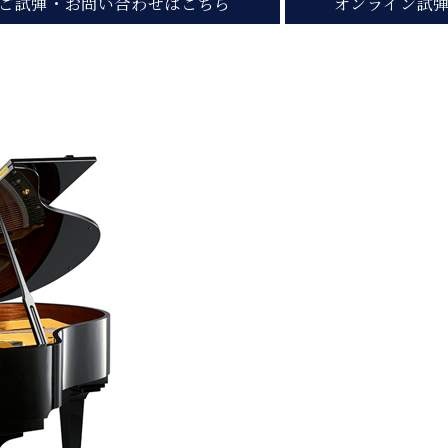
ご試弾・お問い合わせはこちら
オンライン試
C.ベヒシュタイン コンサート
代理店主催イベント
音楽教室
アップライトピアノ
コンクール
声
音楽教室
調律)