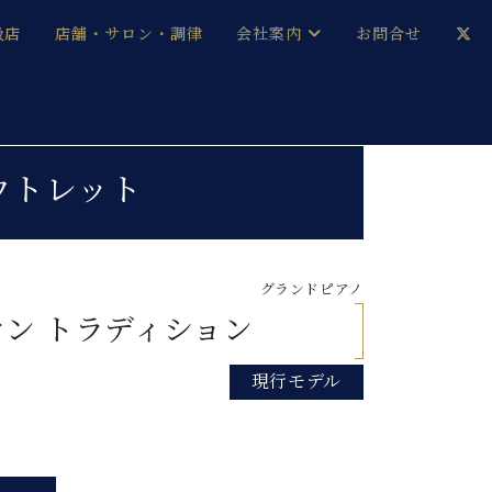
扱店
店舗・サロン・調律
会社案内
お問合せ
企業情報
メルマガ登録
採用情報
※アウトレット
ベヒシュタイン・サロン会員
本社：八王子・技術営業センター
ベヒシュタイン・ジャパンブログ
グランドピアノ
マン トラディション
現行モデル
中古】