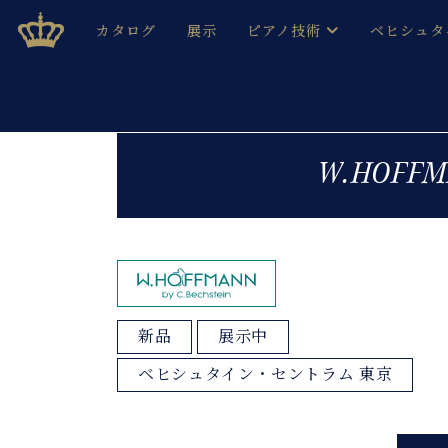
Skip
ベヒシュタインジャパン公式サイト
BECHSTEIN JAPAN Official Site
カタログ
展示
ピアノ技術
ベヒシュタ
to
content
ベヒシュタインのグランドピ
ドイツの名
作ること
ベヒシュタインで、 演奏したい！ 学びたい！ 録音した
C.ベヒシュタイン コンサート / C.ベヒシュタイ
ブランドヒ
W.HOFF
音色とタッチ
ベヒシュタイン・
趣味から本格的に学ぶ方まで大歓迎。
音楽家達の
C.ベヒシュタイン コンサート
ベヒシュタイン・ジャパンの
み
ベヒシュタイン・セントラム 東
ベヒシュタ
ピアノ製造番号
店長ご挨拶
ベヒシュタ
新品
展示中
展示情報
ホール・スタジオレンタル
ベヒシュタ
ベヒシュタイン・セントラム 東京
ホール・スタジオ空き状況
動画収録サービス
納入実績 
音楽教室
ピアノのコンシェルジュ