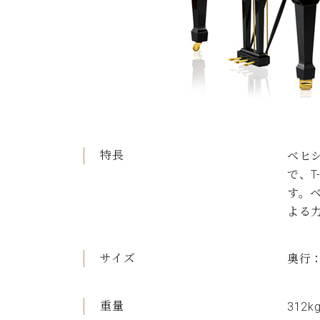
特長
ベヒ
で、
す。
よる
サイズ
奥行：
重量
312k