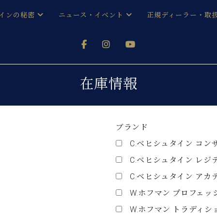
インの秘密
ニュース・イベント
正規ディーラー・取
アノを
器ベヒシュタイン
メルマガ会員登録ご案内
い！ という方は、お近くの直営店舗まで
オンライン試弾
ン レジデンス
ストリー
各店舗からのお知らせ
在庫情報
(入荷情報等)
シューレ音楽教室
声
/
C.ベヒシュタイン レジデンス
取り組
プレスリリース
(お知らせ・メディア情報)
京
ブランド
インの音色
C.ベヒシュタイン コン
キャンペーン
スタッフご挨拶
インを弾く前に
C.ベヒシュタイン レジ
技術者紹介
展示情報【ユーロピアノ特選
コンサート
C.ベヒシュタイン アカ
イン・シューレ
イベント情報
W.ホフマン プロフェッ
八王子工房ブログ
レッスンイベント
ホール・スタジオ
アクセス
W.ホフマン トラディシ
お問い合わせ