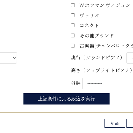
C.ベヒシュタイン コンサート
W.ホフマン ヴィジョン
代理店主催イベント
音楽教室
アップライトピアノ
ヴァリオ
コンクール
声
コネクト
その他ブランド
音楽教室
調律)
古楽器(チェンバロ・ク
奥行（グランドピアノ）
高さ（アップライトピアノ
外装
上記条件による絞込を実行
新品