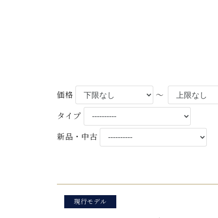
C.ベヒシュタイン コンサート
アクセス
納入実績 
グランドピアノ
セントラム東京のご案内(PDF)
お問い合わせ
ご愛用者の
C.ベヒシュタイン アカデミー
アーティストカスタマーサービス(
W.ホフマン プロフェッショナル
アフターサービス(調律)
価格
～
W.ホフマン トラディション
調律師紹介
調律料金表
タイプ
お問い合わせ
W.ホフマン ヴィジョン
尾山調律師のブログ Die Musikgasse（音楽の小道）
新品・中古
C.BECHSTEIN Digital(ベヒシュタイン デジタル)
現行モデル