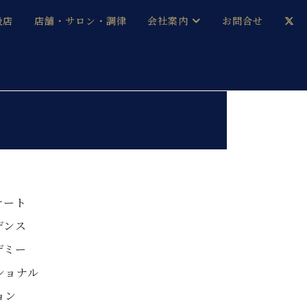
扱店
店舗・サロン・調律
会社案内
お問合せ
企業情報
メルマガ登録
採用情報
ベヒシュタイン・サロン会員
本社：八王子・技術営業センター
ベヒシュタイン・ジャパンブログ
サート
デンス
中古】
デミー
ショナル
ョン