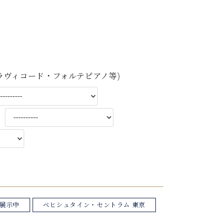
C.ベヒシュタイン レジデンス
アップライトピアノ
ラヴィコード・フォルテピアノ等)
）
展示中
ベヒシュタイン・セントラム 東京