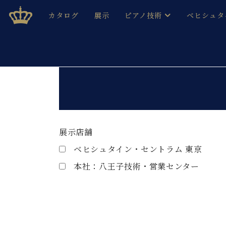
Skip
ベヒシュタインジャパン公式サイト
BECHSTEIN JAPAN Official Site
カタログ
展示
ピアノ技術
ベヒシュタ
to
content
ベヒシュタインのグランドピ
ドイツの名
作ること
ベヒシュタインで、 演奏したい！ 学びたい！ 録音した
C.ベヒシュタイン コンサート / C.ベヒシュタイ
ブランドヒ
音色とタッチ
ベヒシュタイン・
趣味から本格的に学ぶ方まで大歓迎。
音楽家達の
C.ベヒシュタイン コンサート
ベヒシュタイン・ジャパンの
み
ベヒシュタイン・セントラム 東
Search
展示店舗
ベヒシュタ
for:
ベヒシュタイン・セントラム 東京
ピアノ製造番号
店長ご挨拶
ベヒシュタ
本社：八王子技術・営業センター
展示情報
ホール・スタジオレンタル
ベヒシュタ
ホール・スタジオ空き状況
動画収録サービス
納入実績 
音楽教室
ピアノのコンシェルジュ