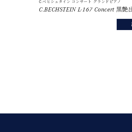
C.ベヒシュタイン コンサート
グランドピアノ
C.BECHSTEIN L-167 Concert 黒艶