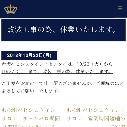
Skip
ベヒシュタインジャパン公式サイト
BECHSTEIN JAPAN Official Site
to
content
投
カ
改装工事の為、休業いたします。
タ
稿
ベ
ベ
ド
メ
企
ロ
C.
ナ
ヒ
ヒ
イ
ル
業
グ
ベ
シ
シ
ツ
マ
情
ビ
ヒ
ュ
ュ
の
ガ
報
2018年10月22日(月)
シ
ゲ
タ
展
タ
名
会
ュ
赤坂ベヒシュタイン・センターは、
10/23
（火）から
イ
示
イ
器
員
ー
採
タ
ン
10/27（土）まで、
改装工事の為、休業いたします。
ン
ベ
登
用
イ
シ
で、
の
ヒ
録
情
ン
ご不便をおかけして申し訳ございませんが、ご理解のほど
ピ
演
グ
シ
ご
ョ
報
コ
ア
奏
よろしくお願いいたします。
ラ
ュ
案
ン
ノ
ン
し
ン
タ
内
サ
技
ベ
た
ド
イ
ー
術
ヒ
い！
ピ
ン
浜松町ベヒシュタイン・
浜松町ベヒシュタイン・
各
ト /
シ
学
ア
サロン チェンバロ期間
サロン 営業時間短縮の
店
C.
ュ
び
ノ
ブ
舗
ベ
ベ
タ