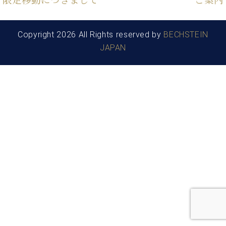
限定移動につきまして
ご案内
た
を
ラ
か
ヒ
ヒ
イ
い！
作
ン
ら
シ
シ
ン・
録
る
ド
の
ュ
ュ
サ
音
Copyright 2026 All Rights reserved by
BECHSTEIN
こ
ヒ
お
タ
タ
ロ
し
と
JAPAN
ス
知
イ
イ
ン
た
ト
ら
ン
ン
会
い！
音
リ
せ
レ
の
員
と
色
ー
(入
ジ
秘
い
と
荷
デ
密
う
ベ
タ
情
ン
音
方
ヒ
ッ
報
ス
楽
は、
シ
チ
等)
ニ
家
お
ュ
ュ
達
近
タ
ー
ベ
の
プ
く
C.
イ
ス・
ヒ
声
レ
の
ベ
ン・
イ
シ
ス
直
ヒ
ジ
ベ
ュ
リ
営
シ
ベ
ャ
ン
タ
リ
店
ュ
ヒ
パ
ト
イ
ー
舗
タ
シ
ン
ン・
ス
ま