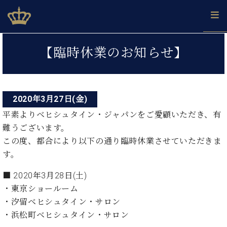
Skip
ベヒシュタインジャパン公式サイト
BECHSTEIN JAPAN Official Site
to
content
投
カ
【臨時休業のお知らせ】
タ
稿
ベ
ベ
ド
メ
企
ロ
C.
ナ
ヒ
ヒ
イ
ル
業
グ
ベ
シ
シ
ツ
マ
情
ビ
ヒ
ュ
ュ
の
ガ
報
2020年3月27日(金)
シ
ゲ
タ
展
タ
名
会
ュ
平素よりベヒシュタイン・ジャパンをご愛顧いただき、有
イ
示
イ
器
員
ー
採
タ
ン
難うございます。
ン
ベ
登
用
イ
シ
で、
の
ヒ
録
この度、都合により以下の通り臨時休業させていただきま
情
ン
ピ
演
グ
シ
ご
す。
ョ
報
コ
ア
奏
ラ
ュ
案
ン
ノ
ン
し
ン
タ
内
■ 2020年3月28日(土)
サ
技
ベ
た
ド
イ
・東京ショールーム
ー
術
ヒ
い！
ピ
ン
各
・汐留ベヒシュタイン・サロン
ト /
シ
学
ア
店
C.
・浜松町ベヒシュタイン・サロン
ュ
び
ノ
ブ
舗
ベ
ベ
タ