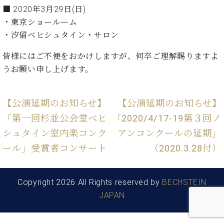
た
を
ラ
か
■ 2020年3月29日(日)
ヒ
ヒ
イ
い！
作
ン
ら
シ
シ
・東京ショールーム
ン・
録
る
ド
の
ュ
ュ
サ
音
・汐留ベヒシュタイン・サロン
こ
ヒ
お
タ
タ
ロ
し
と
ス
知
イ
イ
ン
た
皆様にはご不便をおかけしますが、何卒ご理解賜りますよ
ト
ら
ン
ン
会
い！
うお願い申し上げます。
音
リ
せ
レ
の
員
と
色
ー
(入
ジ
秘
い
と
荷
デ
密
う
【公演延期のお知らせ】
【公演延期のお知らせ】
ベ
タ
情
ン
音
方
ヒ
ッ
報
「第一回杉並公会堂ベヒ
「2020/4/17-19第３回ノ
ス
楽
は、
シ
チ
等)
ニ
家
シュタイン室内楽コンク
アンコンクールの延期」
お
ュ
ュ
達
近
ール」受賞者コンサート
（2020.3.28付）
タ
ー
ベ
の
プ
く
C.
イ
ス・
ヒ
声
レ
の
ベ
ン・
イ
シ
ス
直
ヒ
ジ
Copyright 2026 All Rights reserved by
BECHSTEIN
ベ
ュ
リ
営
シ
ベ
ャ
JAPAN
ン
タ
リ
店
ュ
ヒ
パ
ト
イ
ー
舗
タ
シ
ン
ン・
ス
ま