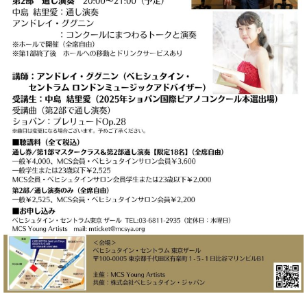
・
ス
ベ
ノ
セ
タ
ン
ン
ジ
ト
ト
C.
オ
ラ
ベ
ム
ヒ
コ
東
シ
納
ン
京
ュ
入
ク
タ
実
ー
イ
績
ル
店
ン
音
長
コ
楽
ご
音
ン
教
挨
楽
サ
室
拶
教
ー
展
室
ト
示
ご
ア
情
愛
ッ
報
用
プ
ホー
者
ラ
ル・
の
イ
スタ
声