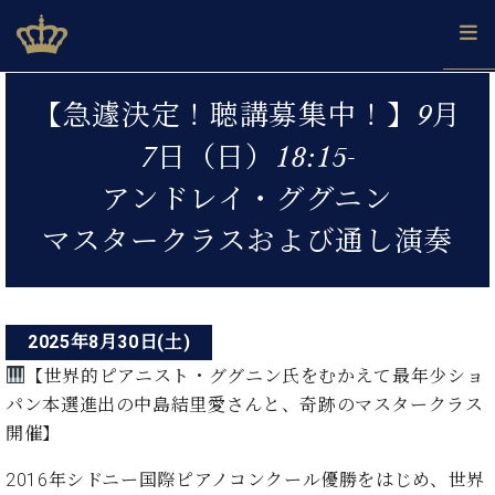
Skip
ベヒシュタインジャパン公式サイト
BECHSTEIN JAPAN Official Site
to
content
投
カ
【急遽決定！聴講募集中！】9月
タ
稿
ベ
ベ
ド
メ
企
ロ
7日（日）18:15-
C.
ナ
ヒ
ヒ
イ
ル
業
グ
ベ
シ
シ
ツ
マ
情
アンドレイ・ググニン
ビ
ヒ
ュ
ュ
の
ガ
報
シ
ゲ
タ
展
タ
名
会
マスタークラスおよび通し演奏
ュ
イ
示
イ
器
員
ー
採
タ
ン
ン
ベ
登
用
イ
シ
で、
の
ヒ
録
情
ン
ピ
演
グ
シ
ご
ョ
報
2025年8月30日(土)
コ
ア
奏
ラ
ュ
案
ン
ノ
ン
し
【世界的ピアニスト・ググニン氏をむかえて最年少ショ
ン
タ
内
サ
技
ベ
た
ド
イ
パン本選進出の中島結里愛さんと、奇跡のマスタークラス
ー
術
ヒ
い！
ピ
ン
開催】
各
ト /
シ
学
ア
店
C.
ュ
び
ノ
2016年シドニー国際ピアノコンクール優勝をはじめ、世界
ブ
舗
ベ
ベ
タ