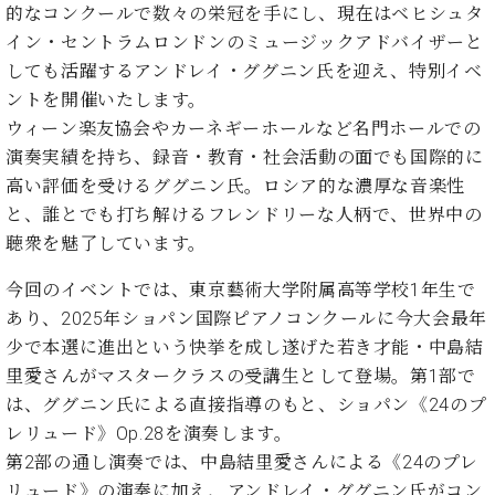
た
を
的なコンクールで数々の栄冠を手にし、現在はベヒシュタ
ラ
か
ヒ
ヒ
イ
い！
作
ン
ら
イン・セントラムロンドンのミュージックアドバイザーと
シ
シ
ン・
録
る
ド
の
ュ
ュ
しても活躍するアンドレイ・ググニン氏を迎え、特別イベ
サ
音
こ
ヒ
お
タ
タ
ロ
し
ントを開催いたします。
と
ス
知
イ
イ
ン
た
ウィーン楽友協会やカーネギーホールなど名門ホールでの
ト
ら
ン
ン
会
い！
演奏実績を持ち、録音・教育・社会活動の面でも国際的に
音
リ
せ
レ
の
員
と
色
ー
(入
高い評価を受けるググニン氏。ロシア的な濃厚な音楽性
ジ
秘
い
と
荷
と、誰とでも打ち解けるフレンドリーな人柄で、世界中の
デ
密
う
ベ
タ
情
ン
聴衆を魅了しています。
音
方
ヒ
ッ
報
ス
楽
は、
シ
チ
等)
ニ
今回のイベントでは、東京藝術大学附属高等学校1年生で
家
お
ュ
ュ
達
近
あり、2025年ショパン国際ピアノコンクールに今大会最年
タ
ー
ベ
の
プ
く
少で本選に進出という快挙を成し遂げた若き才能・中島結
C.
イ
ス・
ヒ
声
レ
の
ベ
ン・
里愛さんがマスタークラスの受講生として登場。第1部で
イ
シ
ス
直
ヒ
ジ
は、ググニン氏による直接指導のもと、ショパン《24のプ
ベ
ュ
リ
営
シ
ベ
ャ
ン
レリュード》Op.28を演奏します。
タ
リ
店
ュ
ヒ
パ
ト
第2部の通し演奏では、中島結里愛さんによる《24のプレ
イ
ー
舗
タ
シ
ン
ン・
ス
ま
リュード》の演奏に加え、アンドレイ・ググニン氏がコン