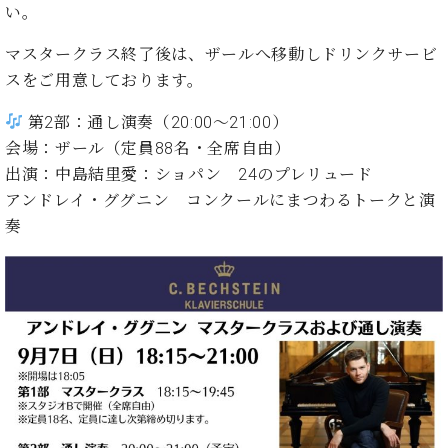
ン
い。
迎。
サ
ベ
会
ベヒ
ー
C.
マスタークラス終了後は、ザールへ移動しドリンクサービ
ヒ
社
シュ
ト
ベ
シ
案
スをご用意しております。
ヒ
タイ
ュ
内
シ
タ
レ
第2部：通し演奏（20:00〜21:00）
ン・
ュ
イ
ッ
会場：ザール（定員88名・全席自由）
シュ
タ
お
ン・
ス
出演：中島結里愛：ショパン 24のプレリュード
イ
ーレ
問
シ
ン
アンドレイ・ググニン コンクールにまつわるトークと演
ン
合
ュ
イ
音楽
コ
奏
せ
ー
ベ
教室
ン
レ
ン
サ
ト
ー
納
ベ
ト
入
代
ヒ
グ
シ
実
理
ラ
ュ
績
店
ン
タ
ホ
主
ド
イ
ー
催
ピ
ン
ル・
イ
ア