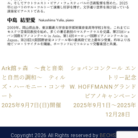
プ
室
ラ
ピ
イ
ア
ト
ノ
ピ
の
ア
コ
ノ
ン
シ
ェ
C.
ル
ベ
Ark館ヶ森 ～食と音楽
ショパンコンクール エン
ジ
ヒ
ュ
と自然の調和～ ティル
トリー記念
シ
ア
ュ
ズ・ハーモニー・コンサ
W. HOFFMANNグランド
ク
タ
ート
ピアノキャンペーン
セ
イ
ス
2025年9月7日(日)開催
2025年9月1日〜2025年
ン
セン
ア
12月28日
トラ
カ
ム東
デ
京の
ミ
Copyright 2026 All Rights reserved by
BECHSTEIN
ご案