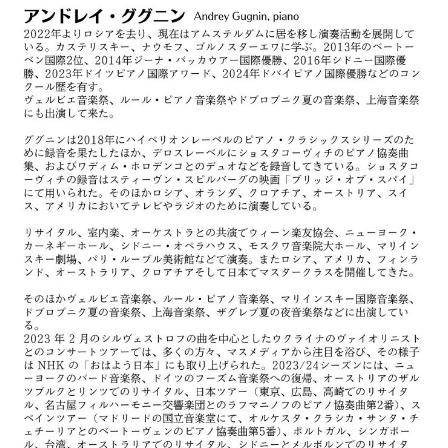
ト
ジオ
ピ
レン
ア
タル
ノ
ホー
ル・
C.
スタ
ベ
ジオ
ヒ
空き
シ
状況
ュ
動
タ
画
イ
収
ン
録
レ
サ
ジ
ー
デ
ビ
ン
ス
ス
音
ア
楽
ッ
教