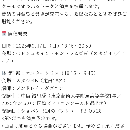
イ
ュ
ブ
ジ
(お
で
クールにまつわるトークと演奏を披露します。
ン
タ
ロ
正
ャ
知
コ
イ
グ
オンライン試弾
音楽の舞台裏と響きが交差する、濃密なひとときをぜひご
規
パ
ら
ン
ン
デ
堪能ください。
ン
せ・
メルマガ登録
サ
の
ィ
の
メ
ー
音
ー
開催概要
取
デ
趣
ト
色
ラ
り
ィ
味
/
日時：2025年9月7日（日）18:15〜20:50
ー・
組
ア
か
C.
取
会場：ベヒシュタイン・セントラム東京（スタジオB／ザ
ベ
み
情
ら
ベ
扱
ヒ
ール）
報)
本
ヒ
店
シ
格
シ
ピ
第1部：マスタークラス（18:15〜19:45）
ュ
的
ュ
ア
キ
タ
会場：スタジオB（定員18名）
に
タ
ノ
ャ
店
イ
講師：アンドレイ・ググニン
学
イ
製
ン
舗・
ン
受講生：中島 結里愛（東京藝術大学附属高等学校1年／
ぶ
ン
造
ペ
サ
を
方
レ
番
ー
ロ
2025年ショパン国際ピアノコンクール本選出場）
弾
ま
ジ
号
ン
ン・
受講曲：ショパン《24のプレリュード》Op.28
く
で
デ
調
前
※第2部でも演奏予定です。
大
ン
律
に
コ
※曲目は変更となる場合がございます。予めご了承くださ
歓
ス