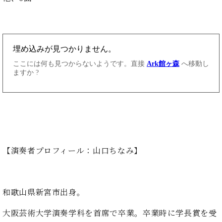
イ
ュ
ブ
ジ
(お
で
ン
タ
ロ
正
ャ
知
コ
イ
グ
オンライン試弾
規
パ
ら
ン
ン
デ
ン
せ・
メルマガ登録
サ
の
ィ
の
メ
ー
音
ー
取
デ
趣
ト
色
ラ
り
ィ
味
/
ー・
組
ア
か
C.
取
ベ
み
情
ら
ベ
扱
ヒ
報)
本
ヒ
店
シ
格
シ
ピ
ュ
的
ュ
ア
キ
タ
に
タ
ノ
ャ
店
イ
【演奏者プロフィール：山口ちなみ】
学
イ
製
ン
舗・
ン
ぶ
ン
造
ペ
サ
を
方
レ
番
ー
ロ
弾
ま
ジ
号
ン
ン・
く
和歌山県新宮市出身。
で
デ
調
前
大
ン
律
に
コ
大阪芸術大学演奏学科を首席で卒業。卒業時に学長賞を受
歓
ス