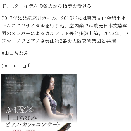
・
ス
ベ
ノ
ド、
P.
クーイデルの各氏から指導を受ける。
セ
タ
ン
ン
ジ
ト
ト
C.
2017
年には紀尾井ホール、
2018
年には東京文化会館小ホ
オ
ラ
ベ
ールにてリサイタルを行う他、室内楽では読売日本交響楽
ム
ヒ
コ
団のメンバーによるカルテット等と多数共演。
2023
年、ラ
東
シ
納
ン
フマニノフピアノ協奏曲第
2
番を大阪交響楽団と共演。
京
ュ
入
ク
タ
実
ー
#
山口ちなみ
イ
績
ル
店
ン
音
長
@chinami_pf
コ
楽
ご
音
ン
教
挨
楽
サ
室
拶
教
ー
展
室
ト
示
ご
ア
情
愛
ッ
報
用
プ
ホー
者
ラ
ル・
の
イ
スタ
声