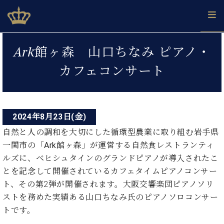
Skip
ベヒシュタインジャパン公式サイト
BECHSTEIN JAPAN Official Site
to
content
投
カ
Ark館ヶ森 山口ちなみ ピアノ・
タ
稿
ベ
ベ
ド
メ
企
ロ
カフェコンサート
C.
ナ
ヒ
ヒ
イ
ル
業
グ
ベ
シ
シ
ツ
マ
情
ビ
ヒ
ュ
ュ
の
ガ
報
シ
ゲ
タ
展
タ
名
会
ュ
イ
示
イ
器
員
2024年8月23日(金)
ー
採
タ
ン
ン
ベ
登
用
自然と人の調和を大切にした循環型農業に取り組む岩手県
イ
シ
で、
の
ヒ
録
情
一関市の「
Ark館ヶ森」が運営する
自然食レストランティ
ン
ピ
演
グ
シ
ご
ョ
報
コ
ルズに、ベヒシュタインのグランドピアノが導入されたこ
ア
奏
ラ
ュ
案
ン
ノ
ン
し
とを記念して開催されているカフェタイムピアノコンサー
ン
タ
内
サ
技
ベ
た
ド
イ
ト、その第2弾が開催されます。大阪交響楽団ピアノソリ
ー
術
ヒ
い！
ピ
ン
ストを務めた実績ある山口ちなみ氏のピアノソロコンサー
各
ト /
シ
学
ア
店
トです。
C.
ュ
び
ノ
ブ
舗
ベ
ベ
タ