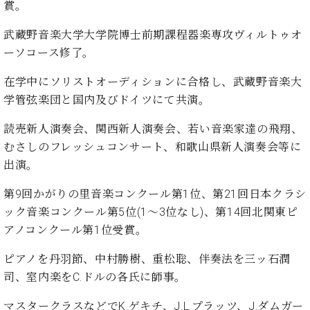
ン
賞。
迎。
サ
ベ
会
ベヒ
ー
C.
武蔵野音楽大学大学院博士前期課程器楽専攻ヴィルトゥオ
ヒ
社
シュ
ト
ベ
ーソコース修了。
シ
案
ヒ
タイ
ュ
内
シ
在学中にソリストオーディションに合格し、武蔵野音楽大
タ
レ
ン・
ュ
イ
ッ
学管弦楽団と国内及びドイツにて共演。
シュ
タ
お
ン・
ス
イ
ーレ
読売新人演奏会、関西新人演奏会、若い音楽家達の飛翔、
問
シ
ン
ン
合
ュ
イ
音楽
むさしのフレッシュコンサート、和歌山県新人演奏会等に
コ
せ
ー
ベ
出演。
教室
ン
レ
ン
サ
ト
第
9
回かがりの里音楽コンクール第
1
位、第
21
回日本クラシ
ー
ック音楽コンクール第
5
位
(1
〜
3
位なし
)
、第
14
回北関東ピ
納
ベ
ト
入
代
ヒ
アノコンクール第
1
位受賞。
グ
シ
実
理
ラ
ュ
績
店
ピアノを丹羽節、中村勝樹、重松聡、伴奏法を三ッ石潤
ン
タ
ホ
主
ド
司、室内楽を
C.
ドルの各氏に師事。
イ
ー
催
ピ
ン
ル・
イ
マスタークラスなどで
K.
ゲキチ、
J.L.
プラッツ、
J.
ダムガー
ア