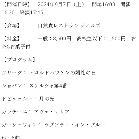
た
を
ラ
か
【開催日時】
2024
年
9
月
7
日（土） 開場
16:00
開演
ヒ
ヒ
イ
い！
作
ン
ら
16:30
終演
17:45
シ
シ
ン・
録
る
ド
の
ュ
ュ
サ
音
こ
ヒ
お
【会場】 自然食レストラン ティルズ
タ
タ
ロ
し
と
ス
知
イ
イ
ン
た
ト
ら
【料金】 一般：
3,500
円 高校生以下：
1,500
円 お
ン
ン
会
い！
音
リ
せ
茶
&
お菓子付
レ
の
員
と
色
ー
(入
ジ
秘
い
と
荷
【プログラム】
デ
密
う
ベ
タ
情
ン
音
方
ヒ
ッ
報
グリーグ： トロルドハウゲンの婚礼の日
ス
楽
は、
シ
チ
等)
ニ
家
お
ュ
ショパン： スケルツォ第
4
番
ュ
達
近
タ
ー
ベ
の
プ
く
C.
イ
ドビュッシー： 月の光
ス・
ヒ
声
レ
の
ベ
ン・
イ
シ
ス
直
カッチーニ： アヴェ・マリア
ヒ
ジ
ベ
ュ
リ
営
シ
ベ
ャ
ン
タ
リ
店
ガーシュウィン： ラプソディ・イン・ブルー
ュ
ヒ
パ
ト
イ
ー
舗
タ
シ
ン
ン・
ス
ま
他、
8
曲