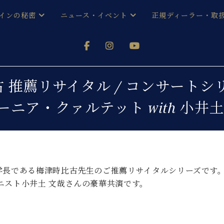
インの秘密
ニュース・イベント
正規ディーラー・取
アノを
器ベヒシュタイン
メルマガ会員登録ご案内
い！ という方は、お近くの直営店舗まで
オンライン試弾
ン レジデンス
ストリー
各店舗からのお知らせ
 推薦リサイタル / コンサートシリーズ
(入荷情報等)
シューレ音楽教室
ーニア・クァルテット with 小井土
声
/
C.ベヒシュタイン レジデンス
取り組
プレスリリース
(お知らせ・メディア情報)
京
インの音色
キャンペーン
スタッフご挨拶
インを弾く前に
技術者紹介
学長である梅津時比古先生のご推薦リサイタルシリーズです
展示情報【ユーロピアノ特選
コンサート
ニスト小井土 文哉さんの豪華共演です。
イン・シューレ
イベント情報
八王子工房ブログ
レッスンイベント
ホール・スタジオ
アクセス
お問い合わせ