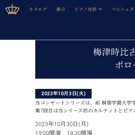
Skip
ベヒシュタインジャパン公式サイト
BECHSTEIN JAPAN Official Site
カタログ
展示
ピアノ技術
ベヒシュタ
to
content
ベヒシュタインのグランドピ
ドイツの名
作ること
ベヒシュタインで、 演奏したい！ 学びたい！ 録音した
投
C.ベヒシュタイン コンサート / C.ベヒシュタイ
ブランドヒ
梅津時比古
音色とタッチ
稿
ベヒシュタイン・
趣味から本格的に学ぶ方まで大歓迎。
ポロ
音楽家達の
ナ
C.ベヒシュタイン コンサート
ベヒシュタイン・ジャパンの
み
ビ
ベヒシュタイン・セントラム 東
ベヒシュタ
ゲ
ピアノ製造番号
2023年10月3日(火)
店長ご挨拶
ベヒシュタ
ー
展示情報
当コンサートシリーズは、前 桐朋学園大学
ホール・スタジオレンタル
第7回目は当シリーズ初のカルテットとピア
ベヒシュタ
シ
ホール・スタジオ空き状況
動画収録サービス
ョ
2023年10月30日(月)
納入実績 
音楽教室
19:00開演 18:30開場
ピアノのコンシェルジュ