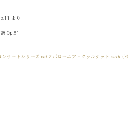
C.ベヒシュタイン コンサート
代理店主催イベント
音楽教室
アップライトピアノ
.11 より
コンクール
声
Op.81
音楽教室
調律)
サートシリーズ vol.7 ポローニア・クァルテット with 小