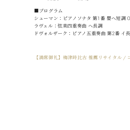
ン
C.ベヒシュタイン コンサート
アクセス
納入実績 
グランドピアノ
■プログラム
セントラム東京のご案内(PDF)
シューマン：ピアノソナタ 第1番 嬰ヘ短調 Op
お問い合わせ
ご愛用者の
ラヴェル：弦楽四重奏曲 ヘ長調
C.ベヒシュタイン アカデミー
ドヴォルザーク：ピアノ五重奏曲 第2番 イ長調 
アーティストカスタマーサービス(
W.ホフマン プロフェッショナル
アフターサービス(調律)
【満席御礼】梅津時比古 推薦リサイタル / コン
W.ホフマン トラディション
調律師紹介
調律料金表
お問い合わせ
W.ホフマン ヴィジョン
尾山調律師のブログ Die Musikgasse（音楽の小道）
C.BECHSTEIN Digital(ベヒシュタイン デジタル)