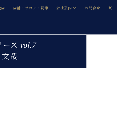
扱店
店舗・サロン・調律
会社案内
お問合せ
企業情報
メルマガ登録
採用情報
 vol.7
 文哉
ベヒシュタイン・サロン会員
本社：八王子・技術営業センター
ベヒシュタイン・ジャパンブログ
。
中古】