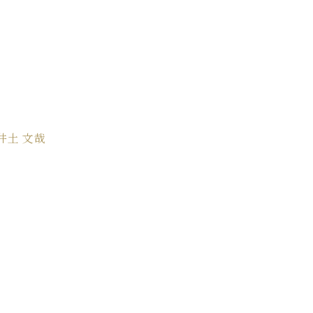
C.ベヒシュタイン レジデンス
アップライトピアノ
井土 文哉