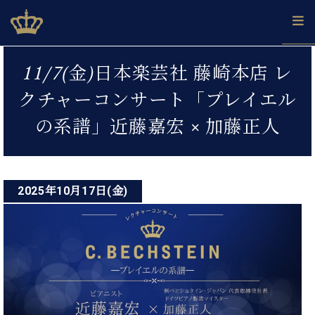
Skip
ベヒシュタインジャパン公式サイト
BECHSTEIN JAPAN Official Site
to
content
投
カ
11/7(金)日本楽芸社 藤崎本店 レ
タ
稿
ベ
ベ
ド
メ
企
ロ
クチャーコンサート「プレイエル
C.
ナ
ヒ
ヒ
イ
ル
業
グ
ベ
シ
シ
ツ
マ
情
の系譜」近藤嘉宏 × 加藤正人
ビ
ヒ
ュ
ュ
の
ガ
報
シ
ゲ
タ
展
タ
名
会
ュ
イ
示
イ
器
員
ー
採
タ
ン
ン
ベ
登
用
イ
2025年10月17日(金)
シ
で、
の
ヒ
録
情
ン
ピ
演
グ
シ
ご
ョ
報
コ
ア
奏
ラ
ュ
案
ン
ノ
ン
し
ン
タ
内
サ
技
ベ
た
ド
イ
ー
術
ヒ
い！
ピ
ン
各
ト /
シ
学
ア
店
C.
ュ
び
ノ
ブ
舗
ベ
ベ
タ