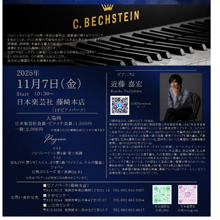
た
を
ラ
か
ヒ
ヒ
イ
い！
作
ン
ら
シ
シ
ン・
録
る
ド
の
ュ
ュ
サ
音
こ
ヒ
お
タ
タ
ロ
し
と
ス
知
イ
イ
ン
た
ト
ら
ン
ン
会
い！
音
リ
せ
レ
の
員
と
色
ー
(入
ジ
秘
い
と
荷
デ
密
う
ベ
タ
情
ン
音
方
ヒ
ッ
報
ス
楽
は、
シ
チ
等)
ニ
家
お
ュ
ュ
達
近
タ
ー
ベ
の
プ
く
C.
イ
ス・
ヒ
声
レ
の
ベ
ン・
イ
シ
ス
直
ヒ
ジ
ベ
ュ
リ
営
シ
ベ
ャ
ン
タ
リ
店
ュ
ヒ
パ
ト
イ
ー
舗
タ
シ
ン
ン・
ス
ま