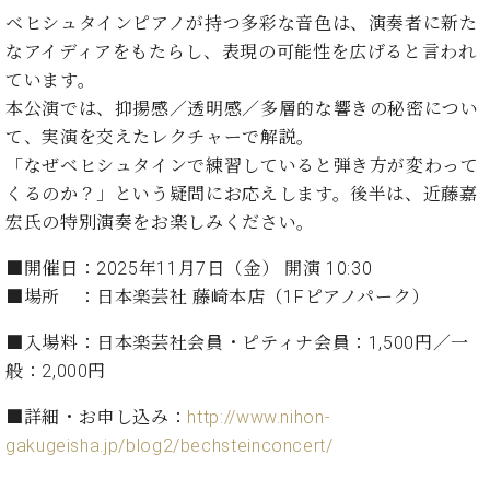
イ
ュ
ブ
ジ
(お
で
ベヒシュタインピアノが持つ多彩な音色は、演奏者に新た
ン
タ
ロ
正
ャ
知
コ
イ
グ
オンライン試弾
なアイディアをもたらし、表現の可能性を広げると言われ
規
パ
ら
ン
ン
デ
ています。
ン
せ・
メルマガ登録
サ
の
ィ
本公演では、抑揚感／透明感／多層的な響きの秘密につい
の
メ
ー
音
ー
取
デ
て、実演を交えたレクチャーで解説。
趣
ト
色
ラ
り
ィ
「なぜベヒシュタインで練習していると弾き方が変わって
味
/
ー・
組
ア
か
C.
くるのか？」という疑問にお応えします。後半は、近藤嘉
取
ベ
み
情
ら
ベ
扱
宏氏の特別演奏をお楽しみください。
ヒ
報)
本
ヒ
店
シ
格
シ
ピ
■開催日：2025年11月7日（金） 開演 10:30
ュ
的
ュ
ア
キ
■場所 ：日本楽芸社 藤崎本店（1Fピアノパーク）
タ
に
タ
ノ
ャ
店
イ
学
イ
製
ン
舗・
■入場料：日本楽芸社会員・ピティナ会員：1,500円／一
ン
ぶ
ン
造
ペ
サ
般：2,000円
を
方
レ
番
ー
ロ
弾
ま
ジ
号
ン
ン・
■詳細・お申し込み：
http://www.nihon-
く
で
デ
調
前
gakugeisha.jp/blog2/bechsteinconcert/
大
ン
律
に
コ
歓
ス