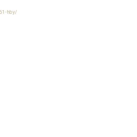
C.ベヒシュタイン レジデンス
アップライトピアノ
161-hby/