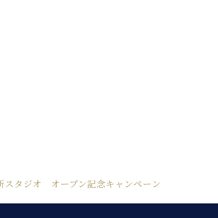
C.ベヒシュタイン レジデンス
アップライトピアノ
新スタジオ オープン記念キャンペーン