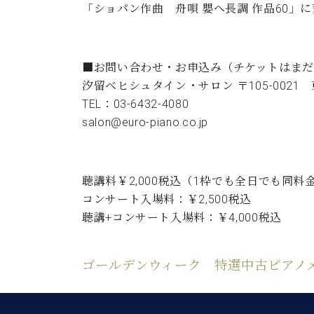
ン
「ショパン作曲 舟唄 嬰へ長調 作品60」
C.ベヒシュタイン コンサート
アクセス
納入実績 
グランドピアノ
セントラム東京のご案内(PDF)
お問い合わせ
ご愛用者の
C.ベヒシュタイン アカデミー
■お問い合わせ・お申込み（チケットはま
汐留ベヒシュタイン・サロン 〒105-0021
アーティストカスタマーサービス(
W.ホフマン プロフェッショナル
TEL：03-6432-4080
salon@euro-piano.co.jp
アフターサービス(調律)
W.ホフマン トラディション
調律師紹介
調律料金表
お問い合わせ
W.ホフマン ヴィジョン
聴講料￥2,000税込（1枠でも全日でも同料
尾山調律師のブログ Die Musikgasse（音楽の小道）
コンサート入場料：￥2,500税込
聴講+コンサート入場料：￥4,000税込
C.BECHSTEIN Digital(ベヒシュタイン デジタル)
ゴールデンウィーク 特選中古ピアノ