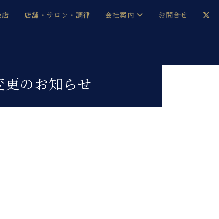
扱店
店舗・サロン・調律
会社案内
お問合せ
企業情報
メルマガ登録
採用情報
変更のお知らせ
ベヒシュタイン・サロン会員
本社：八王子・技術営業センター
ベヒシュタイン・ジャパンブログ
中古】