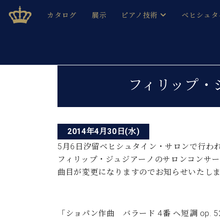
Skip
ベヒシュタインジャパン公式サイト
BECHSTEIN JAPAN Official Site
カタログ
展示
ピアノ技術
ベヒシュタ
to
content
ベヒシュタインのグランドピ
ドイツの名
作ること
ベヒシュタインで、 演奏したい！ 学びたい！ 録音した
投
C.ベヒシュタイン コンサート / C.ベヒシュタイ
ブランドヒ
フィリップ・
音色とタッチ
稿
ベヒシュタイン・
趣味から本格的に学ぶ方まで大歓迎。
音楽家達の
ナ
C.ベヒシュタイン コンサート
ベヒシュタイン・ジャパンの
み
ビ
ベヒシュタイン・セントラム 東
ベヒシュタ
2014年4月30日(水)
ゲ
5月6日汐留ベヒシュタイン・サロンで行わ
ピアノ製造番号
店長ご挨拶
ベヒシュタ
フィリップ・ジュジアーノのサロンコンサー
ー
展示情報
曲目が変更になりますのでお知らせいたし
ホール・スタジオレンタル
ベヒシュタ
シ
ホール・スタジオ空き状況
動画収録サービス
ョ
納入実績 
音楽教室
「ショパン作曲 バラード 4番 ヘ短調 op. 
ピアノのコンシェルジュ