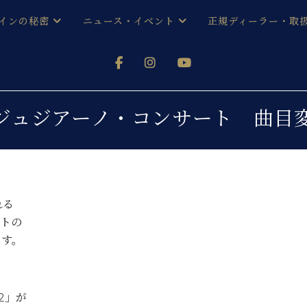
インの秘密
ニュース・イベント
正規ディーラー・取
アノを
器ベヒシュタイン
メルマガ会員登録ご案内
い！ という方は、お近くの直営店舗まで
オンライン試弾
ン レジデンス
ストリー
各店舗からのお知らせ
ジュジアーノ・コンサート 曲目
(入荷情報等)
シューレ音楽教室
声
/
C.ベヒシュタイン レジデンス
取り組
プレスリリース
(お知らせ・メディア情報)
京
インの音色
れる
キャンペーン
スタッフご挨拶
インを弾く前に
トの
技術者紹介
ます。
展示情報【ユーロピアノ特選
コンサート
イン・シューレ
イベント情報
八王子工房ブログ
レッスンイベント
ホール・スタジオ
アクセス
52」が
お問い合わせ