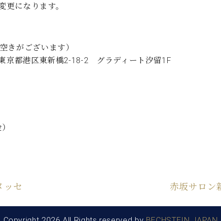
に変更になります。
C.ベヒシュタイン コンサート
代理店主催イベント
音楽教室
アップライトピアノ
コンクール
声
だ空きがございます）
 東京都港区東新橋2-18-2 グラディート汐留1F
音楽教室
調律)
金）
メッセ
赤坂サロン
Copyright 2026 All Rights reserved by
BECHSTEIN JAPAN