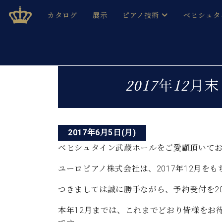
Skip
ベヒシュタインジャパン公式サイト
BECHSTEIN JAPAN Official Site
カタログ
展示
ピアノ技術
ベヒシュタ
to
content
ベヒシュタインのグランドピ
ドイツの名
作ること
ベヒシュタインで、 演奏したい！ 学びたい！ 録音した
投
C.ベヒシュタイン コンサート / C.ベヒシュタイ
ブランドヒ
2017年12
音色とタッチ
稿
ベヒシュタイン・
趣味から本格的に学ぶ方まで大歓迎。
音楽家達の
ナ
C.ベヒシュタイン コンサート
ベヒシュタイン・ジャパンの
み
ビ
ベヒシュタイン・セントラム 東
ベヒシュタ
2017年6月5日(月)
ゲ
ベヒシュタイン武蔵ホールをご愛顧頂いて
ピアノ製造番号
店長ご挨拶
ベヒシュタ
ー
展示情報
ユーロピアノ株式会社は、2017年12月を
ホール・スタジオレンタル
ベヒシュタ
シ
つきましては誠に勝手ながら、予約受付を20
ホール・スタジオ空き状況
動画収録サービス
ョ
納入実績 
本年12月までは、これまでどおり皆様をお
音楽教室
ピアノのコンシェルジュ