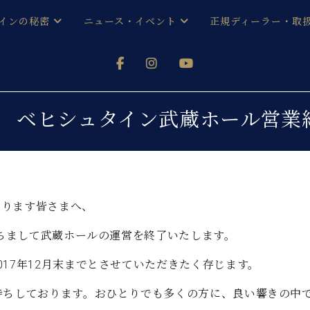
インの秘密
ニュース・イベント
正規ディーラー・取
アノを
器ベヒシュタイン
メルマガ会員登録ご案内
い！ という方は、お近くの直営店舗まで
オンライン試弾
ン レジデンス
ストリー
各店舗からのお知らせ
月末 ベヒシュタイン武蔵ホール営
(入荷情報等)
シューレ音楽教室
声
/
C.ベヒシュタイン レジデンス
取り組
プレスリリース
(お知らせ・メディア情報)
京
インの音色
おります皆さまへ、
キャンペーン
スタッフご挨拶
インを弾く前に
技術者紹介
もちまして武蔵ホールの運営を終了いたします。
展示情報【ユーロピアノ特選
コンサート
イン・シューレ
17年12月末までとさせていただきたく存じます。
イベント情報
八王子工房ブログ
レッスンイベント
ホール・スタジオ
待ちしております。おひとりでも多くの方に、良い響きの中
アクセス
お問い合わせ