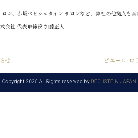
C.ベヒシュタイン コンサート
代理店主催イベント
音楽教室
アップライトピアノ
・サロン、赤坂ベヒシュタイン サロンなど、弊社の他拠点も
コンクール
声
式会社 代表取締役 加藤正人
音楽教室
1
調律)
らせ
ピエール-ロ
Copyright 2026 All Rights reserved by
BECHSTEIN JAPAN