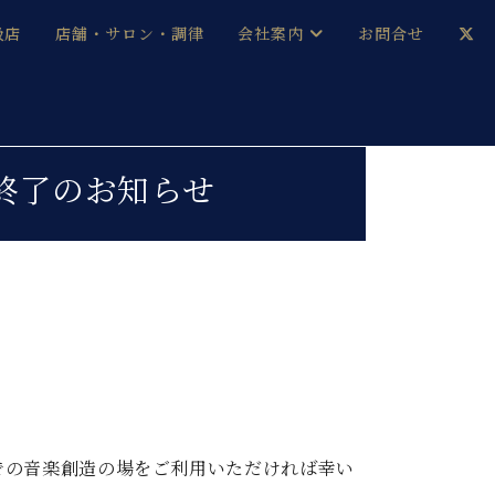
扱店
店舗・サロン・調律
会社案内
お問合せ
企業情報
メルマガ登録
採用情報
業終了のお知らせ
ベヒシュタイン・サロン会員
本社：八王子・技術営業センター
ベヒシュタイン・ジャパンブログ
中古】
での音楽創造の場をご利用いただければ幸い