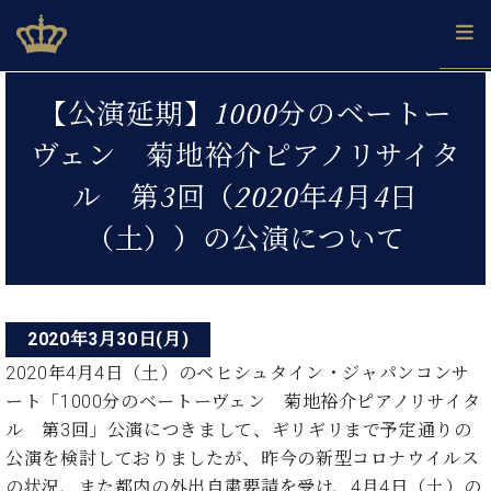
Skip
ベヒシュタインジャパン公式サイト
BECHSTEIN JAPAN Official Site
to
content
投
カ
【公演延期】1000分のベートー
タ
稿
ベ
ベ
ド
メ
企
ロ
ヴェン 菊地裕介ピアノリサイタ
C.
ナ
ヒ
ヒ
イ
ル
業
グ
ベ
シ
シ
ツ
マ
情
ル 第3回（2020年4月4日
ビ
ヒ
ュ
ュ
の
ガ
報
シ
ゲ
タ
展
タ
名
会
（土））の公演について
ュ
イ
示
イ
器
員
ー
採
タ
ン
ン
ベ
登
用
イ
シ
で、
の
ヒ
録
情
ン
ピ
演
グ
シ
ご
ョ
報
2020年3月30日(月)
コ
ア
奏
ラ
ュ
案
ン
ノ
ン
し
2020年4月4日（土）のベヒシュタイン・ジャパンコンサ
ン
タ
内
サ
技
ベ
た
ド
イ
ート「1000分のベートーヴェン 菊地裕介ピアノリサイタ
ー
術
ヒ
い！
ピ
ン
ル 第3回」公演につきまして、ギリギリまで予定通りの
各
ト /
シ
学
ア
店
公演を検討しておりましたが、昨今の新型コロナウイルス
C.
ュ
び
ノ
ブ
舗
の状況、また都内の外出自粛要請を受け、4月4日（土）の
ベ
ベ
タ