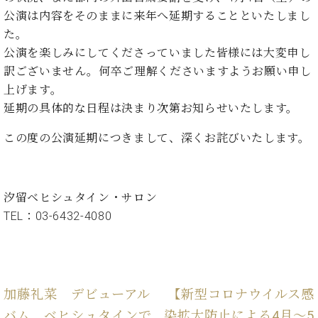
た
を
ラ
か
ヒ
ヒ
公演は内容をそのままに来年へ延期することといたしまし
イ
い！
作
ン
ら
シ
シ
ン・
録
た。
る
ド
の
ュ
ュ
サ
音
こ
公演を楽しみにしてくださっていました皆様には大変申し
ヒ
お
タ
タ
ロ
し
と
訳ございません。何卒ご理解くださいますようお願い申し
ス
知
イ
イ
ン
た
ト
ら
上げます。
ン
ン
会
い！
音
リ
せ
レ
の
延期の具体的な日程は決まり次第お知らせいたします。
員
と
色
ー
(入
ジ
秘
い
と
荷
この度の公演延期につきまして、深くお詫びいたします。
デ
密
う
ベ
タ
情
ン
音
方
ヒ
ッ
報
ス
楽
は、
シ
チ
等)
ニ
家
お
ュ
汐留ベヒシュタイン・サロン
ュ
達
近
タ
ー
TEL：03-6432-4080
ベ
の
プ
く
C.
イ
ス・
ヒ
声
レ
の
ベ
ン・
イ
シ
ス
直
ヒ
ジ
ベ
ュ
リ
営
シ
ベ
ャ
ン
タ
リ
店
ュ
ヒ
パ
ト
加藤礼菜 デビューアル
【新型コロナウイルス感
イ
ー
舗
タ
シ
ン
ン・
ス
ま
バム ベヒシュタインで
染拡大防止による4月～5