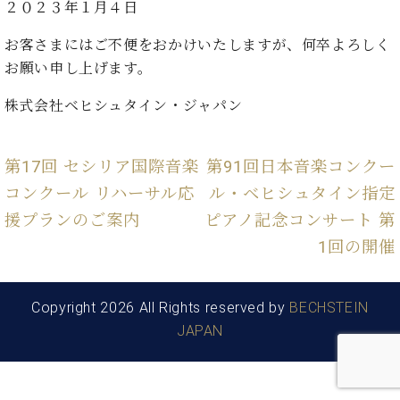
た
を
２０２３年１月４日
ラ
か
ヒ
ヒ
イ
い！
作
ン
ら
シ
シ
ン・
録
る
お客さまにはご不便をおかけいたしますが、何卒よろしく
ド
の
ュ
ュ
サ
音
こ
お願い申し上げます。
ヒ
お
タ
タ
ロ
し
と
ス
知
イ
イ
ン
た
株式会社ベヒシュタイン・ジャパン
ト
ら
ン
ン
会
い！
音
リ
せ
レ
の
員
と
色
ー
(入
ジ
秘
い
第17回 セシリア国際音楽
第91回日本音楽コンクー
と
荷
デ
密
う
ベ
タ
情
コンクール リハーサル応
ル・ベヒシュタイン指定
ン
音
方
ヒ
ッ
報
ス
楽
は、
援プランのご案内
ピアノ記念コンサート 第
シ
チ
等)
ニ
家
お
ュ
1回の開催
ュ
達
近
タ
ー
ベ
の
プ
く
C.
イ
ス・
ヒ
声
レ
の
ベ
ン・
Copyright 2026 All Rights reserved by
BECHSTEIN
イ
シ
ス
直
ヒ
ジ
ベ
JAPAN
ュ
リ
営
シ
ベ
ャ
ン
タ
リ
店
ュ
ヒ
パ
ト
イ
ー
舗
タ
シ
ン
ン・
ス
ま