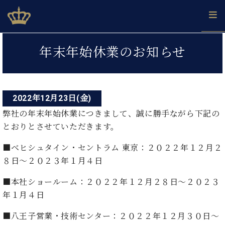
Skip
ベヒシュタインジャパン公式サイト
BECHSTEIN JAPAN Official Site
to
content
投
カ
年末年始休業のお知らせ
タ
稿
ベ
ベ
ド
メ
企
ロ
C.
ナ
ヒ
ヒ
イ
ル
業
グ
ベ
シ
シ
ツ
マ
情
ビ
ヒ
ュ
ュ
の
ガ
報
2022年12月23日(金)
シ
ゲ
タ
展
タ
名
会
ュ
弊社の年末年始休業につきまして、誠に勝手ながら下記の
イ
示
イ
器
員
ー
採
タ
ン
とおりとさせていただきます。
ン
ベ
登
用
イ
シ
で、
の
ヒ
録
情
ン
■ベヒシュタイン・セントラム 東京：２０２２年１２月２
ピ
演
グ
シ
ご
ョ
報
コ
ア
奏
８日～２０２３年１月４日
ラ
ュ
案
ン
ノ
ン
し
ン
タ
内
サ
技
ベ
た
■本社ショールーム：２０２２年１２月２８日～２０２３
ド
イ
ー
術
ヒ
い！
ピ
ン
年１月４日
各
ト /
シ
学
ア
店
C.
ュ
び
■八王子営業・技術センター：２０２２年１２月３０日～
ノ
ブ
舗
ベ
ベ
タ