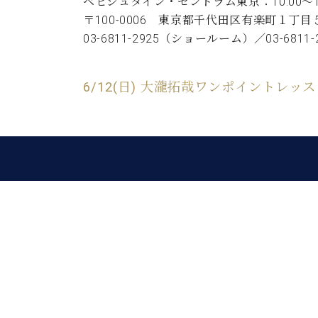
ン
ベヒシュタイン・セントラム東京：10:00～1
C.ベヒシュタイン コンサート
アクセス
納入実績 
〒100-0006 東京都千代田区有楽町１丁目
グランドピアノ
セントラム東京のご案内(PDF)
03‐6811‐2925（ショールーム）／03‐68
お問い合わせ
ご愛用者の
C.ベヒシュタイン アカデミー
6/12(日) 大瀧拓哉ワンポイントレッスン
アーティストカスタマーサービス(
W.ホフマン プロフェッショナル
アフターサービス(調律)
W.ホフマン トラディション
調律師紹介
調律料金表
お問い合わせ
W.ホフマン ヴィジョン
尾山調律師のブログ Die Musikgasse（音楽の小道）
C.BECHSTEIN Digital(ベヒシュタイン デジタル)