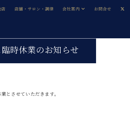
扱店
店舗・サロン・調律
会社案内
お問合せ
企業情報
メルマガ登録
採用情報
ーム臨時休業のお知らせ
ベヒシュタイン・サロン会員
本社：八王子・技術営業センター
ベヒシュタイン・ジャパンブログ
休業とさせていただきます。
中古】