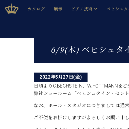
Skip
ベヒシュタインジャパン公式サイト
BECHSTEIN JAPAN Official Site
カタログ
展示
ピアノ技術
ベヒシュタ
to
content
ベヒシュタインのグランドピ
ドイツの名
作ること
ベヒシュタインで、 演奏したい！ 学びたい！ 録音した
投
C.ベヒシュタイン コンサート / C.ベヒシュタイ
ブランドヒ
6/9(木) ベヒシ
音色とタッチ
稿
ベヒシュタイン・
趣味から本格的に学ぶ方まで大歓迎。
音楽家達の
ナ
C.ベヒシュタイン コンサート
ベヒシュタイン・ジャパンの
み
ビ
ベヒシュタイン・セントラム 東
ベヒシュタ
2022年5月27日(金)
ゲ
日頃よりC.BECHSTEIN、W.HOFFMA
ピアノ製造番号
店長ご挨拶
ベヒシュタ
弊社ショールーム「ベヒシュタイン・セント
ー
展示情報
ホール・スタジオレンタル
なお、ホール・スタジオにつきましては通
ベヒシュタ
シ
ホール・スタジオ空き状況
動画収録サービス
ご不便をお掛けしますがよろしくお願い申
ョ
納入実績 
音楽教室
ピアノのコンシェルジュ