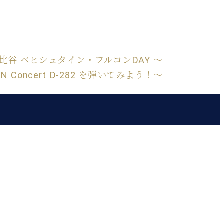
C.ベヒシュタイン レジデンス
アップライトピアノ
 日比谷 ベヒシュタイン・フルコンDAY ～
EIN Concert D-282 を弾いてみよう！～