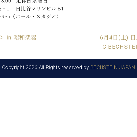
8:00 定休日:水曜日
C.ベヒシュタイン コンサート
代理店主催イベント
音楽教室
５−１ 日比谷マリンビル B1
アップライトピアノ
11‐2935（ホール・スタジオ）
コンクール
声
 in 昭和楽器
6月4日(土)
音楽教室
調律)
C.BECHST
Copyright 2026 All Rights reserved by
BECHSTEIN JAPAN