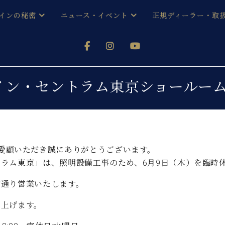
インの秘密
ニュース・イベント
正規ディーラー・取
アノを
器ベヒシュタイン
メルマガ会員登録ご案内
い！ という方は、お近くの直営店舗まで
オンライン試弾
ン レジデンス
ストリー
各店舗からのお知らせ
ュタイン・セントラム東京ショール
(入荷情報等)
シューレ音楽教室
声
/
C.ベヒシュタイン レジデンス
取り組
プレスリリース
(お知らせ・メディア情報)
京
インの音色
NNをご愛顧いただき誠にありがとうございます。
キャンペーン
スタッフご挨拶
インを弾く前に
ラム東京」は、照明設備工事のため、6月9日（木）を臨時
技術者紹介
展示情報【ユーロピアノ特選
コンサート
常通り営業いたします。
イン・シューレ
イベント情報
八王子工房ブログ
し上げます。
レッスンイベント
ホール・スタジオ
アクセス
お問い合わせ