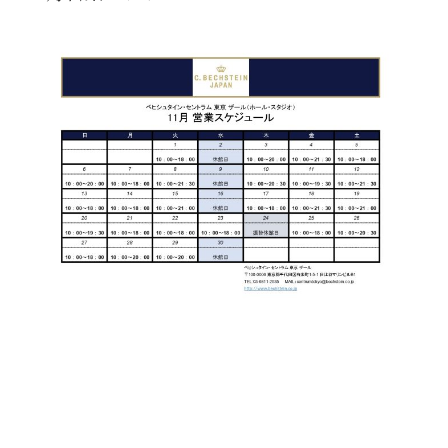
た
を
ラ
か
ヒ
ヒ
イ
い！
作
ン
ら
シ
シ
ン・
録
る
ド
の
ュ
ュ
サ
音
こ
ヒ
お
タ
タ
ロ
し
と
ス
知
イ
イ
ン
た
ト
ら
ン
ン
会
い！
音
リ
せ
レ
の
員
と
色
ー
(入
ジ
秘
い
と
荷
デ
密
う
ベ
タ
情
ン
音
方
ヒ
ッ
報
ス
楽
は、
シ
チ
等)
ニ
家
お
ュ
ュ
達
近
タ
ー
ベ
の
プ
く
C.
イ
ス・
ヒ
声
レ
の
ベ
ン・
イ
シ
ス
直
ヒ
ジ
ベ
ュ
リ
営
シ
ベ
ャ
ン
タ
リ
店
ュ
ヒ
パ
ト
イ
ー
舗
タ
シ
ン
ン・
ス
ま