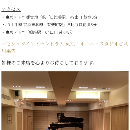
ン
迎。
サ
アクセス
ベ
会
ベヒ
ー
C.
ヒ
社
・東京メトロ 都営地下鉄「日比谷駅」A9出口 徒歩0分
シュ
ト
ベ
シ
案
・JR山手線 京浜東北線「有楽町駅」日比谷口徒歩5分
ヒ
タイ
ュ
内
シ
・東京メトロ「銀座駅」C1出口 徒歩5分
タ
レ
ン・
ュ
イ
ッ
ベヒシュタイン・セントラム 東京 ホール・スタジオご利
シュ
タ
お
ン・
ス
用案内
イ
ーレ
問
シ
ン
ン
合
ュ
イ
音楽
皆様のご来店を心よりお待ちしております。
コ
せ
ー
ベ
教室
ン
レ
ン
サ
ト
ー
納
ベ
ト
入
代
ヒ
グ
シ
実
理
ラ
ュ
績
店
ン
タ
ホ
主
ド
イ
ー
催
ピ
ン
ル・
イ
ア