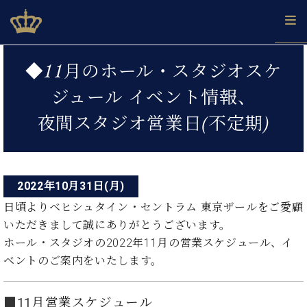
Skip
ベヒシュタインジャパン公式サイト
BECHSTEIN JAPAN Official Site
to
content
投
カ
◆11月のホール・スタジオスケ
タ
稿
ベ
ベ
ド
メ
企
ロ
ジュール イベント情報、
C.
ナ
ヒ
ヒ
イ
ル
業
グ
ベ
シ
シ
ツ
マ
情
夜間スタジオ営業日(不定期)
ビ
ヒ
ュ
ュ
の
ガ
報
シ
ゲ
タ
展
タ
名
会
ュ
イ
示
イ
器
員
ー
採
タ
ン
ン
ベ
登
用
イ
2022年10月31日(月)
シ
で、
の
ヒ
録
情
ン
ピ
演
グ
シ
ご
日頃よりベヒシュタイン・セントラム 東京ザールをご愛顧
ョ
報
コ
ア
奏
ラ
ュ
案
いただきまして誠にありがとうございます。
ン
ノ
ン
し
ン
タ
内
ホール・スタジオの2022年11月の営業
スケジュール、イ
サ
技
ベ
た
ド
イ
ー
ベントのご案内をいたします。
術
ヒ
い！
ピ
ン
各
ト /
シ
学
ア
店
C.
ュ
び
ノ
ブ
舗
■11月
営業スケジュール
ベ
ベ
タ