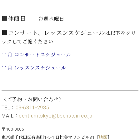
イ
ュ
ブ
ジ
(お
で
ン
タ
ロ
正
ャ
知
コ
イ
グ
オンライン試弾
規
パ
ら
■
休館日
毎週水曜日
ン
ン
デ
ン
せ・
メルマガ登録
サ
の
ィ
の
メ
■コンサート、レッスンスケジュール
は以下をクリ
ー
音
ー
取
デ
趣
ト
色
ックしてご覧ください
ラ
り
ィ
味
/
ー・
組
ア
11月 コンサートスケジュール
か
C.
取
ベ
み
情
ら
ベ
扱
ヒ
報)
11月 レッスンスケ
ジュール
本
ヒ
店
シ
格
シ
ピ
ュ
的
ュ
ア
キ
タ
に
タ
ノ
ャ
店
イ
学
イ
製
ン
舗・
ン
〈ご予約・お問い合わせ〉
ぶ
ン
造
ペ
サ
を
TEL：
03-6811-2935
方
レ
番
ー
ロ
弾
MAIL：
centrumtokyo@bechstein.co.jp
ま
ジ
号
ン
ン・
く
で
デ
調
前
〒100-0006
大
ン
律
に
コ
歓
ス
東京都千代田区有楽町1-5-1 日比谷マリンビルB1
［
地図
］