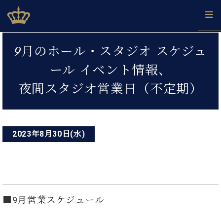
Skip
ベヒシュタインジャパン公式サイト
BECHSTEIN JAPAN Official Site
to
content
投
カ
9月のホール・スタジオ スケジュ
タ
稿
ベ
ベ
ド
メ
企
ロ
ール イベント情報、
C.
ナ
ヒ
ヒ
イ
ル
業
グ
ベ
シ
シ
ツ
マ
情
夜間スタジオ営業日（不定期）
ビ
ヒ
ュ
ュ
の
ガ
報
シ
ゲ
タ
展
タ
名
会
ュ
イ
示
イ
器
員
ー
採
タ
ン
ン
ベ
登
用
イ
2023年8月30日(水)
シ
で、
の
ヒ
録
情
ン
ピ
演
グ
シ
ご
ョ
報
コ
ア
奏
ラ
ュ
案
ン
ノ
ン
し
ン
タ
内
サ
技
ベ
た
ド
イ
ー
術
ヒ
い！
ピ
ン
各
ト /
■9月
営業スケジュール
シ
学
ア
店
C.
ュ
び
ノ
ブ
舗
ベ
ベ
タ