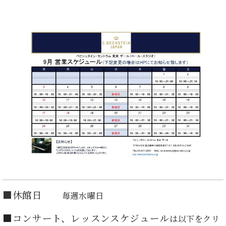
た
を
ラ
か
ヒ
ヒ
イ
い！
作
ン
ら
シ
シ
ン・
録
る
ド
の
ュ
ュ
サ
音
こ
ヒ
お
タ
タ
ロ
し
と
ス
知
イ
イ
ン
た
ト
ら
ン
ン
会
い！
音
リ
せ
レ
の
員
と
色
ー
(入
ジ
秘
い
と
荷
デ
密
う
ベ
タ
情
ン
音
方
ヒ
ッ
報
ス
楽
は、
シ
チ
等)
ニ
家
お
ュ
ュ
達
近
タ
ー
ベ
の
プ
く
C.
イ
ス・
ヒ
声
レ
の
ベ
ン・
イ
シ
ス
直
ヒ
ジ
ベ
ュ
リ
営
シ
ベ
ャ
■
休館日
毎週水曜日
ン
タ
リ
店
ュ
ヒ
パ
ト
イ
ー
舗
タ
シ
ン
■コンサート、レッスンスケジュール
は以下をクリ
ン・
ス
ま