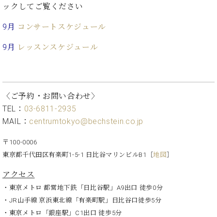
イ
ュ
ブ
ックしてご覧ください
ジ
(お
で
ン
タ
ロ
正
ャ
知
コ
イ
グ
オンライン試弾
規
9月
コンサートスケジュール
パ
ら
ン
ン
デ
ン
せ・
メルマガ登録
サ
の
ィ
9月
レッスンスケジュール
の
メ
ー
音
ー
取
デ
趣
ト
色
ラ
り
ィ
味
/
ー・
組
ア
か
C.
取
ベ
み
情
ら
〈ご予約・お問い合わせ〉
ベ
扱
ヒ
報)
本
ヒ
TEL：
03-6811-2935
店
シ
格
シ
ピ
MAIL：
centrumtokyo@bechstein.co.jp
ュ
的
ュ
ア
キ
タ
に
タ
ノ
ャ
店
〒100-0006
イ
学
イ
製
ン
舗・
ン
東京都千代田区有楽町1-5-1 日比谷マリンビルB1
［
地図
］
ぶ
ン
造
ペ
サ
を
方
レ
番
ー
ロ
アクセス
弾
ま
ジ
号
ン
ン・
く
・東京メトロ 都営地下鉄「日比谷駅」A9出口 徒歩0分
で
デ
調
前
・JR山手線 京浜東北線「有楽町駅」日比谷口徒歩5分
大
ン
律
に
コ
歓
ス
・東京メトロ「銀座駅」C1出口 徒歩5分