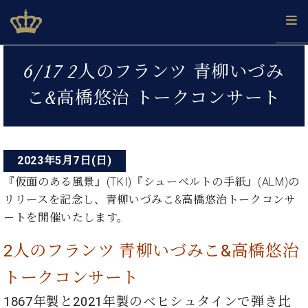
Skip
ベヒシュタインジャパン公式サイト
BECHSTEIN JAPAN Official Site
to
content
投
カ
6/17 2人のフランツ 青柳いづみ
タ
稿
ベ
ベ
ド
メ
企
ロ
こ&高橋悠治 トークコンサート
C.
ナ
ヒ
ヒ
イ
ル
業
グ
ベ
シ
シ
ツ
マ
情
ビ
ヒ
ュ
ュ
の
ガ
報
シ
ゲ
タ
展
タ
名
会
ュ
イ
示
イ
器
員
2023年5月7日(日)
ー
採
タ
ン
ン
ベ
登
用
『仮面のある風景』(TKI)『シューベルトの手紙』(ALM)の
イ
シ
で、
の
ヒ
録
情
リリースを記念し、青柳いづみこ&高橋悠治トークコンサ
ン
ピ
演
グ
シ
ご
ョ
報
コ
ートを開催いたします。
ア
奏
ラ
ュ
案
ン
ノ
ン
し
ン
タ
内
サ
2人のフランツ 青柳いづみこ&高橋悠治
技
ベ
た
ド
イ
ー
術
ヒ
い！
ピ
ン
各
トークコンサート
ト /
シ
学
ア
店
C.
ュ
び
ノ
1867年製と2021年製のベヒシュタインで弾き比
ブ
舗
ベ
ベ
タ