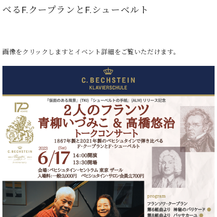
た
を
ラ
か
ヒ
べるF.クープランとF.シューベルト
ヒ
イ
い！
作
ン
ら
シ
シ
ン・
録
る
ド
の
ュ
ュ
サ
音
こ
ヒ
お
タ
タ
ロ
し
と
ス
知
イ
イ
画像をクリックしますとイベント詳細をご覧いただけます。
ン
た
ト
ら
ン
ン
会
い！
音
リ
せ
レ
の
員
と
色
ー
(入
ジ
秘
い
と
荷
デ
密
う
ベ
タ
情
ン
音
方
ヒ
ッ
報
ス
楽
は、
シ
チ
等)
ニ
家
お
ュ
ュ
達
近
タ
ー
ベ
の
プ
く
C.
イ
ス・
ヒ
声
レ
の
ベ
ン・
イ
シ
ス
直
ヒ
ジ
ベ
ュ
リ
営
シ
ベ
ャ
ン
タ
リ
店
ュ
ヒ
パ
ト
イ
ー
舗
タ
シ
ン
ン・
ス
ま