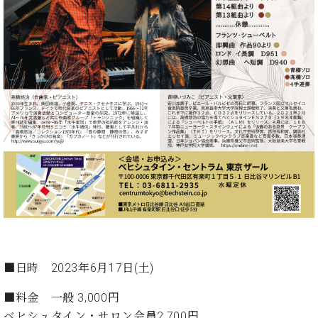
イ
ュ
ブ
ジ
(お
で
ン
タ
ロ
正
ャ
知
コ
イ
グ
オンライン試弾
規
パ
ら
ン
ン
デ
ン
せ・
メルマガ登録
サ
の
ィ
の
メ
ー
音
ー
取
デ
趣
ト
色
ラ
り
ィ
味
/
ー・
組
ア
か
C.
取
ベ
み
情
ら
ベ
扱
ヒ
報)
本
ヒ
店
シ
格
シ
ピ
ュ
的
ュ
ア
キ
タ
に
タ
ノ
ャ
店
イ
学
イ
製
ン
舗・
ン
ぶ
ン
造
ペ
サ
を
方
レ
番
ー
ロ
弾
ま
ジ
号
ン
ン・
■日時
2023年6月17日(土)
く
で
デ
調
前
大
ン
■料金
一般 3,000円
律
に
コ
歓
ス
ベヒシュタイン・サロン会員2,700円