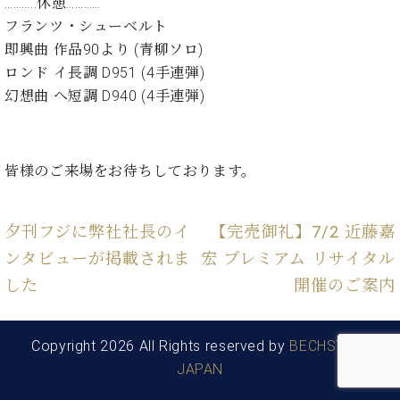
・
………..休憩…………
ス
ベ
ノ
セ
フランツ・シューベルト
タ
ン
ン
即興曲 作品90より (青柳ソロ)
ジ
ト
ト
C.
オ
ラ
ロンド イ長調 D951 (4手連弾)
ベ
ム
ヒ
幻想曲 へ短調 D940 (4手連弾)
コ
東
シ
納
ン
京
ュ
入
ク
タ
実
ー
皆様のご来場をお待ちしております。
イ
績
ル
店
ン
音
長
コ
楽
ご
音
夕刊フジに弊社社長のイ
【完売御礼】7/2 近藤嘉
ン
教
挨
楽
サ
室
拶
ンタビューが掲載されま
宏 プレミアム リサイタル
教
ー
展
室
した
開催のご案内
ト
示
ご
ア
情
愛
ッ
報
用
Copyright 2026 All Rights reserved by
BECHSTEIN
プ
ホー
者
ラ
JAPAN
ル・
の
イ
スタ
声