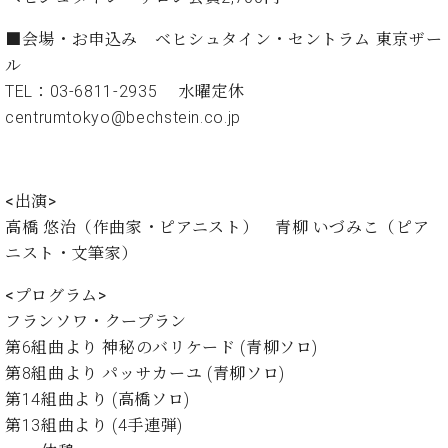
ン
迎。
サ
ベ
会
ベヒ
■会場・お申込み
ベヒシュタイン・セントラム 東京ザー
ー
C.
ヒ
社
シュ
ル
ト
ベ
シ
案
ヒ
TEL：03-6811-2935 水曜定休
タイ
ュ
内
シ
centrumtokyo@bechstein.co.jp
タ
レ
ン・
ュ
イ
ッ
シュ
タ
お
ン・
ス
イ
ーレ
問
シ
ン
ン
<出演>
合
ュ
イ
音楽
コ
高橋 悠治（作曲家・ピアニスト） 青柳 いづみこ（ピア
せ
ー
ベ
教室
ン
ニスト・文筆家）
レ
ン
サ
ト
ー
<プログラム>
納
ベ
ト
フランソワ・クープラン
入
代
ヒ
グ
第6組曲より 神秘のバリケード (青柳ソロ)
シ
実
理
ラ
ュ
績
店
第8組曲より パッサカーユ (青柳ソロ)
ン
タ
ホ
主
ド
第14組曲より (高橋ソロ)
イ
ー
催
ピ
第13組曲より (4手連弾)
ン
ル・
イ
ア