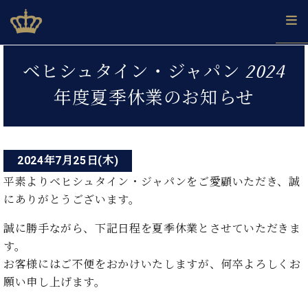
Skip
ベヒシュタインジャパン公式サイト
BECHSTEIN JAPAN Official Site
to
content
投
カ
ベヒシュタイン・ジャパン 2024
タ
稿
ベ
ベ
ド
メ
企
ロ
年度夏季休業のお知らせ
C.
ナ
ヒ
ヒ
イ
ル
業
グ
ベ
シ
シ
ツ
マ
情
ビ
ヒ
ュ
ュ
の
ガ
報
シ
ゲ
タ
展
タ
名
会
ュ
イ
示
イ
器
員
2024年7月25日(木)
ー
採
タ
ン
ン
ベ
登
用
平素よりベヒシュタイン・ジャパンをご愛顧いただき、誠
イ
シ
で、
の
ヒ
録
情
にありがとうございます。
ン
ピ
演
グ
シ
ご
ョ
報
コ
ア
奏
ラ
ュ
案
誠に勝手ながら、下記日程を夏季休業とさせていただきま
ン
ノ
ン
し
ン
タ
内
サ
す。
技
ベ
た
ド
イ
ー
術
ヒ
い！
お客様にはご不便をおかけいたしますが、何卒よろしくお
ピ
ン
各
ト /
シ
学
ア
願い申し上げます。
店
C.
ュ
び
ノ
ブ
舗
ベ
ベ
タ