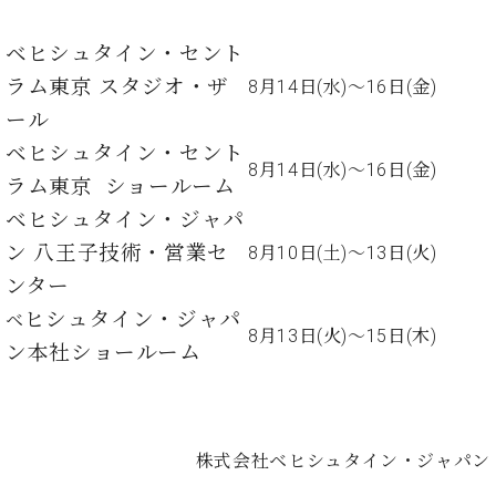
た
を
ラ
か
ヒ
ヒ
イ
い！
作
ン
ら
シ
シ
ン・
録
ベヒシュタイン・セント
る
ド
の
ュ
ュ
サ
音
こ
ラム東京 スタジオ・ザ
8月14日(水)～16日(金)
ヒ
お
タ
タ
ロ
し
と
ス
知
イ
ール
イ
ン
た
ト
ら
ン
ン
会
い！
ベヒシュタイン・セント
音
リ
せ
レ
の
8月14日(水)～16日(金)
員
と
ラム東京 ショールーム
色
ー
(入
ジ
秘
い
と
荷
デ
密
ベヒシュタイン・ジャパ
う
ベ
タ
情
ン
音
方
ン 八王子技術・営業セ
8月10日(土)～13日(火)
ヒ
ッ
報
ス
楽
は、
シ
チ
等)
ンター
ニ
家
お
ュ
ュ
達
ヒシュタイン・ジャパ
近
ベ
タ
ー
8月13日(火)～15日(木)
ベ
の
プ
く
ン本社ショールーム
C.
イ
ス・
ヒ
声
レ
の
ベ
ン・
イ
シ
ス
直
ヒ
ジ
ベ
ュ
リ
営
シ
ベ
ャ
ン
タ
リ
店
ュ
ヒ
パ
ト
株式会社ベヒシュタイン・ジャパン
イ
ー
舗
タ
シ
ン
ン・
ス
ま