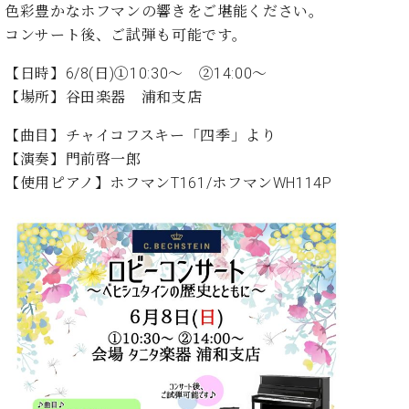
た
を
色彩豊かなホフマンの響きをご堪能ください。
ラ
か
ヒ
ヒ
イ
い！
作
ン
ら
コンサート後、ご試弾も可能です。
シ
シ
ン・
録
る
ド
の
ュ
ュ
サ
音
こ
ヒ
お
【日時】6/8(日)①10:30〜 ②14:00〜
タ
タ
ロ
し
と
ス
知
【場所】谷田楽器 浦和支店
イ
イ
ン
た
ト
ら
ン
ン
会
い！
音
リ
せ
【曲目】チャイコフスキー「四季」より
レ
の
員
と
色
ー
(入
ジ
秘
【演奏】門前啓一郎
い
と
荷
デ
密
う
【使用ピアノ】ホフマンT161/ホフマンWH114P
ベ
タ
情
ン
音
方
ヒ
ッ
報
ス
楽
は、
シ
チ
等)
ニ
家
お
ュ
ュ
達
近
タ
ー
ベ
の
プ
く
C.
イ
ス・
ヒ
声
レ
の
ベ
ン・
イ
シ
ス
直
ヒ
ジ
ベ
ュ
リ
営
シ
ベ
ャ
ン
タ
リ
店
ュ
ヒ
パ
ト
イ
ー
舗
タ
シ
ン
ン・
ス
ま