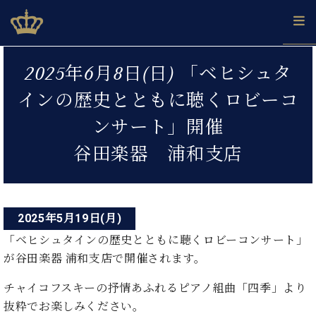
Skip
ベヒシュタインジャパン公式サイト
BECHSTEIN JAPAN Official Site
to
content
投
カ
2025年6月8日(日) 「ベヒシュタ
タ
稿
ベ
ベ
ド
メ
企
ロ
インの歴史とともに聴くロビーコ
C.
ナ
ヒ
ヒ
イ
ル
業
グ
ベ
シ
シ
ツ
マ
情
ンサート」開催
ビ
ヒ
ュ
ュ
の
ガ
報
シ
ゲ
タ
展
タ
名
会
谷田楽器 浦和支店
ュ
イ
示
イ
器
員
ー
採
タ
ン
ン
ベ
登
用
イ
シ
で、
の
ヒ
録
情
ン
ピ
演
グ
シ
ご
ョ
報
2025年5月19日(月)
コ
ア
奏
ラ
ュ
案
ン
ノ
ン
し
「ベヒシュタインの歴史とともに聴くロビーコンサート」
ン
タ
内
サ
技
ベ
た
ド
イ
が谷田楽器 浦和支店で開催されます。
ー
術
ヒ
い！
ピ
ン
各
ト /
シ
学
チャイコフスキーの抒情あふれるピアノ組曲「四季」より
ア
店
C.
ュ
び
ノ
抜粋でお楽しみください。
ブ
舗
ベ
ベ
タ