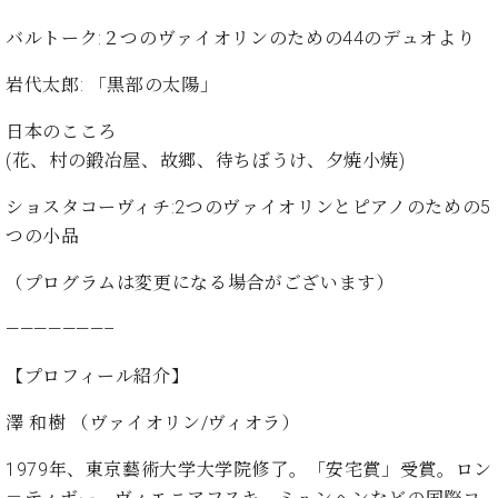
・
ス
ベ
ノ
セ
バルトーク:２つのヴァイオリンのための44のデュオより
タ
ン
ン
ジ
ト
ト
C.
岩代太郎: 「黒部の太陽」
オ
ラ
ベ
ム
ヒ
コ
日本のこころ
東
シ
納
ン
京
(花、村の鍛冶屋、故郷、待ちぼうけ、夕焼小焼)
ュ
入
ク
タ
実
ー
ショスタコーヴィチ:2つのヴァイオリンとピアノのための5
イ
績
ル
店
つの小品
ン
音
長
コ
楽
ご
音
（プログラムは変更になる場合がございます）
ン
教
挨
楽
サ
室
拶
教
———————–
ー
展
室
ト
示
【プロフィール紹介】
ご
ア
情
愛
ッ
報
澤 和樹 （ヴァイオリン/ヴィオラ）
用
プ
ホー
者
ラ
ル・
1979年、東京藝術大学大学院修了。「安宅賞」受賞。ロン
の
イ
スタ
声