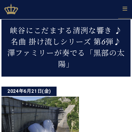
Skip
ベヒシュタインジャパン公式サイト
BECHSTEIN JAPAN Official Site
to
content
投
カ
峡谷にこだまする清洌な響き ♪
タ
稿
ベ
ベ
ド
メ
企
ロ
名曲 掛け流しシリーズ 第6弾♪
C.
ナ
ヒ
ヒ
イ
ル
業
グ
ベ
シ
シ
ツ
マ
情
澤ファミリーが奏でる「黒部の太
ビ
ヒ
ュ
ュ
の
ガ
報
シ
ゲ
タ
展
タ
名
会
陽」
ュ
イ
示
イ
器
員
ー
採
タ
ン
ン
ベ
登
用
イ
シ
で、
の
ヒ
録
情
ン
ピ
演
グ
シ
ご
ョ
報
2024年6月21日(金)
コ
ア
奏
ラ
ュ
案
ン
ノ
ン
し
ン
タ
内
サ
技
ベ
た
ド
イ
ー
術
ヒ
い！
ピ
ン
各
ト /
シ
学
ア
店
C.
ュ
び
ノ
ブ
舗
ベ
ベ
タ