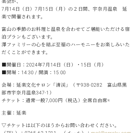
イ
ュ
ブ
楽会が、
ジ
(お
で
ン
タ
ロ
正
7月14日（日）7月15日（月）の２日間、宇奈月温泉 延
ャ
知
コ
イ
グ
オンライン試弾
規
楽で開催されます。
パ
ら
ン
ン
デ
ン
せ・
メルマガ登録
サ
の
ィ
富山の季節のお料理と温泉を合わせてご堪能いただける宿
の
メ
ー
音
ー
泊プランもございます。
取
デ
趣
ト
色
ラ
り
ィ
澤ファミリーの心を結ぶ至福のハーモニーをお楽しみいた
味
/
ー・
組
ア
だくことができます。
か
C.
取
ベ
み
情
ら
ベ
扱
ヒ
報)
■開催日：2024年7月14日（日）・15日（月）
本
ヒ
店
シ
格
シ
ピ
■開場：14:30 / 開演：15:00
ュ
的
ュ
ア
キ
タ
会場：延楽文化サロン「清渓」（〒938-0282 富山県黒
に
タ
ノ
ャ
店
イ
学
イ
製
ン
舗・
部市宇奈月温泉347-1）
ン
ぶ
ン
造
ペ
サ
チケット：通常一般7,000円（税込）全席自由席※
を
方
レ
番
ー
ロ
弾
ま
ジ
号
ン
ン・
主催：延楽
く
で
デ
調
前
大
ン
律
▽チケットは以下のほうからお問い合わせください。
に
コ
歓
ス