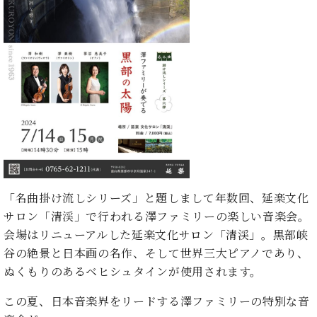
た
を
ラ
か
ヒ
ヒ
イ
い！
作
ン
ら
シ
シ
ン・
録
る
ド
の
ュ
ュ
サ
音
こ
ヒ
お
タ
タ
ロ
し
と
ス
知
イ
イ
ン
た
ト
ら
ン
ン
会
い！
音
リ
せ
レ
の
員
と
色
ー
(入
ジ
秘
い
と
荷
デ
密
う
ベ
タ
情
ン
音
方
ヒ
ッ
報
ス
楽
は、
シ
チ
等)
ニ
家
お
ュ
「名曲掛け流しシリーズ」と題しまして年数回、延楽文化
ュ
達
近
タ
ー
サロン「清渓」で行われる澤ファミリーの楽しい音楽会。
ベ
の
プ
く
C.
イ
ス・
ヒ
声
レ
の
会場はリニューアルした延楽文化サロン「清渓」。黒部峡
ベ
ン・
イ
シ
ス
直
谷の絶景と日本画の名作、そして世界三大ピアノであり、
ヒ
ジ
ベ
ュ
リ
営
シ
ベ
ャ
ぬくもりのあるベヒシュタインが使用されます。
ン
タ
リ
店
ュ
ヒ
パ
ト
イ
ー
舗
この夏、日本音楽界をリードする澤ファミリーの特別な音
タ
シ
ン
ン・
ス
ま