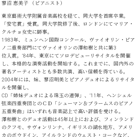
ー
蓼沼 恵美子 （ピアニスト）
内
(PDF)
東京藝術大学附属音楽高校を経て、同大学を首席卒業。
W.
お
「安宅賞」受賞。同大学院修了後、ロンドンにてマリア・
ホ
問
フ
クルチョ女史に師事。
い
マ
1983年、ミュンヘン国際コンクール、ヴァイオリン・ピア
合
ン
わ
ノ二重奏部門にてヴァイオリンの澤和樹と共に第3
プ
せ
位入賞。’84年、東京にてソロデビューリサイタルを開催
ロ
し、本格的な演奏活動を開始する。これまでに、国内外の
フ
著名アーティストとも多数共演、高い信頼を得ている。
ェ
本
ッ
2004年には、妹、蓼沼明美とピアノデュオによるリサイタ
社
シ
ルを開催し、
：
ョ
八
CD「姉妹デュオによる珠玉の連弾」、’11年、ヘンシェル
ナ
王
弦楽四重奏団とのＣＤ「シューマン＆ブラームスのピアノ
ル
子
五重奏曲」はいずれも音楽誌上で高い評価を受ける。
・
澤和樹とのデュオ活動は45年以上におよび、フィンランド
技
W.
術
のクフモ、サヴォンリンナ、イギリスの湖水地方、アメリ
ホ
営
カのボウドイン、アイルランドのウェスト・コークなど、
フ