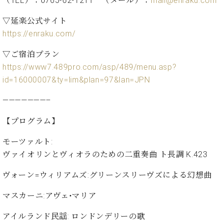
（TEL）：0765-62-1211 （メール）：
mail@enraku.com
ン
迎。
サ
ベ
会
ベヒ
▽延楽公式サイト
ー
C.
ヒ
社
シュ
https://enraku.com/
ト
ベ
シ
案
ヒ
タイ
ュ
内
▽ご宿泊プラン
シ
タ
レ
ン・
ュ
https://www7.489pro.com/asp/489/menu.asp?
イ
ッ
シュ
タ
id=16000007&ty=lim&plan=97&lan=JPN
お
ン・
ス
イ
ーレ
問
シ
ン
ン
———————–
合
ュ
イ
音楽
コ
せ
ー
ベ
教室
ン
【プログラム】
レ
ン
サ
ト
モーツァルト:
ー
納
ベ
ト
ヴァイオリンとヴィオラのための二重奏曲 ト長調 K.423
入
代
ヒ
グ
シ
実
理
ラ
ヴォーン=ウィリアムズ:グリーンスリーヴズによる幻想曲
ュ
績
店
ン
タ
ホ
主
マスカーニ:アヴェ•マリア
ド
イ
ー
催
ピ
ン
ル・
イ
アイルランド民謡: ロンドンデリーの歌
ア