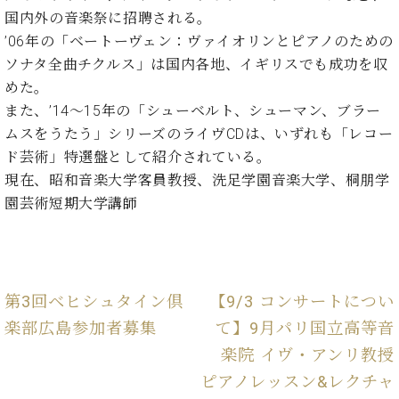
業
マ
国内外の音楽祭に招聘される。
セ
ン
ン
’06年の「ベートーヴェン：ヴァイオリンとピアノのための
ト
タ
ソナタ全曲チクルス」は国内各地、イギリスでも成功を収
ー
ラ
めた。
デ
また、’14～15年の「シューベルト、シューマン、ブラー
ィ
ス
シ
ムスをうたう」シリーズのライヴCDは、いずれも「レコー
タ
ョ
ド芸術」特選盤として紹介されている。
ッ
ン
現在、昭和音楽大学客員教授、洗足学園音楽大学、桐朋学
フ
ご
園芸術短期大学講師
W.
挨
ホ
拶
フ
技
マ
術
ン
者
第3回ベヒシュタイン倶
【9/3 コンサートについ
ヴ
紹
楽部広島参加者募集
て】9月パリ国立高等音
ィ
介
楽院 イヴ・アンリ教授
ジ
展示
ョ
情報
ピアノレッスン&レクチャ
ン
【ユ