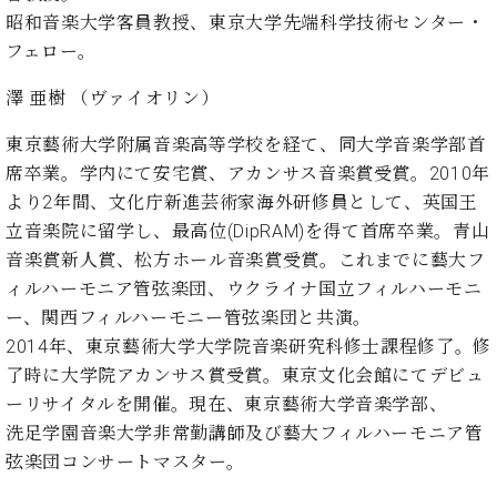
プ
室
昭和音楽大学客員教授、東京大学先端科学技術センター・
ラ
ピ
イ
フェロー。
ア
ト
ノ
澤 亜樹 （ヴァイオリン）
ピ
の
ア
コ
東京藝術大学附属音楽高等学校を経て、同大学音楽学部首
ノ
ン
席卒業。学内にて安宅賞、アカンサス音楽賞受賞。2010年
シ
より2年間、文化庁新進芸術家海外研修員として、英国王
ェ
C.
ル
立音楽院に留学し、最高位(DipRAM)を得て首席卒業。青山
ベ
ジ
ヒ
音楽賞新人賞、松方ホール音楽賞受賞。これまでに藝大フ
ュ
シ
ィルハーモニア管弦楽団、ウクライナ国立フィルハーモニ
ア
ュ
ー、関西フィルハーモニー管弦楽団と共演。
ク
タ
2014年、東京藝術大学大学院音楽研究科修士課程修了。修
セ
イ
ス
了時に大学院アカンサス賞受賞。東京文化会館にてデビュ
ン
セン
ア
ーリサイタルを開催。現在、東京藝術大学音楽学部、
トラ
カ
洗足学園音楽大学非常勤講師及び藝大フィルハーモニア管
ム東
デ
弦楽団コンサートマスター。
京の
ミ
ご案