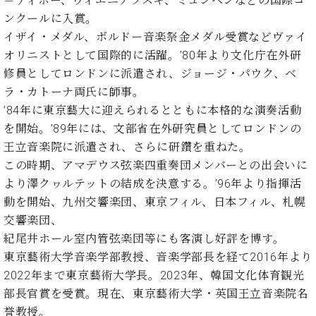
＝ティボー、ヴィエニアフスキ、ミュンヘンなどの国際コ
ト
ジオ
ンクールに入賞。
ピ
レン
イザイ・メダル、ボルドー音楽祭金メダル受賞などヴァイ
ア
タル
ノ
オリニストとして国際的に活躍。’80年より文化庁在外研
ホー
ル・
修員としてロンドンに派遣され、ジョージ・パウク、ベ
C.
スタ
ラ・カトーナ両氏に師事。
ベ
ジオ
’84年に東京藝大に迎えられるとともに本格的な演奏活動
ヒ
空き
を開始。’89年には、文部省在外研究員としてロンドンの
シ
状況
ュ
王立音楽院に派遣され、さらに研鑽を重ねた。
動
タ
この時期、アマデウス弦楽四重奏団メンバーとの出会いに
画
イ
収
より澤クヮルテットの結成を決意する。’96年より指揮活
ン
録
動を開始、九州交響楽団、東京フィル、日本フィル、札幌
レ
サ
交響楽団、
ジ
ー
紀尾井ホール室内管弦楽団等にも客演し好評を博す。
デ
ビ
ン
東京藝術大学音楽学部教授、音楽学部長を経て2016年より
ス
ス
音
2022年まで東京藝術大学長。2023年、韓国文化体育観光
ア
楽
部長官賞を受賞。現在、東京藝術大学・英国王立音楽院名
ッ
教
誉教授。