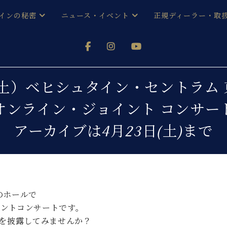
インの秘密
ニュース・イベント
正規ディーラー・取
アノを
器ベヒシュタイン
メルマガ会員登録ご案内
い！ という方は、お近くの直営店舗まで
オンライン試弾
ン レジデンス
ストリー
各店舗からのお知らせ
（土）ベヒシュタイン・セントラム 
(入荷情報等)
シューレ音楽教室
オンライン・ジョイント コンサー
声
/
C.ベヒシュタイン レジデンス
取り組
プレスリリース
アーカイブは4月23日(土)まで
(お知らせ・メディア情報)
京
インの音色
キャンペーン
スタッフご挨拶
インを弾く前に
技術者紹介
展示情報【ユーロピアノ特選
コンサート
イン・シューレ
イベント情報
のホールで
八王子工房ブログ
ントコンサートです。
レッスンイベント
ホール・スタジオ
アクセス
奏を披露してみませんか？
お問い合わせ