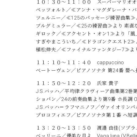
１０：３０～１１：００ スーパーマリオオ
ペッツォルト／≪アンナ・マグダレーナ・バ
ツェルニー／≪125のパッセージ練習曲集≫
ブルグミュラー／≪25の練習曲≫より 素
ギロック／≪アクセント・オン1≫より「風
すぎやまこういち／≪ドラゴンクエスト2≫
植松伸夫／≪ファイナルファンタジー7≫よ
１１：１０～１１：４０ cappuccino
ベートーヴェン／ピアノソナタ 第24番 嬰ヘ長調
１１：５０～１２：２０ 氏家 貴子
J.S.バッハ／平均律クラヴィーア曲集第2巻第1
ショパン／24の前奏曲集より第9番 ホ長調 Op.
J.S.バッハ＝ラフマニノフ／ヴァイオリンパ
プロコフィエフ／ピアノソナタ第１番 ヘ短調 O
１３：２０～１３：５０ 渡邉 由佳(ソプラノ
ベッリーニ／優美な月よ Vaga luna (V.Bellin