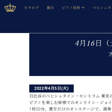
Skip
ベヒシュタインジャパン公式サイト
BECHSTEIN JAPAN Official Site
カタログ
展示
ピアノ技術
ベヒシュタ
to
content
ベヒシュタインのグランドピ
ドイツの名
作ること
ベヒシュタインで、 演奏したい！ 学びたい！ 録音した
投
C.ベヒシュタイン コンサート / C.ベヒシュタイ
ブランドヒ
4月16日
音色とタッチ
稿
ベヒシュタイン・
趣味から本格的に学ぶ方まで大歓迎。
音楽家達の
ナ
C.ベヒシュタイン コンサート
ベヒシュタイン・ジャパンの
み
ビ
ベヒシュタイン・セントラム 東
ベヒシュタ
ゲ
ピアノ製造番号
店長ご挨拶
ベヒシュタ
ー
展示情報
2022年4月5日(火)
ホール・スタジオレンタル
ベヒシュタ
シ
ホール・スタジオ空き状況
日比谷のベヒシュタイン・セントラム 東京
動画収録サービス
ョ
ピアノを楽しむ皆様でのオンライン・ジョイ
納入実績 
音楽教室
1枠30分、貴方だけのオンステージで、演
ピアノのコンシェルジュ