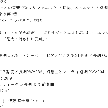
タケ
ッハの音楽帳≫より メヌエット ト長調、メヌエット ト短調
より第3番
直な心、アラベスク、牧歌
」
より「この道わが旅」、≪ドラゴンクエスト4≫より「エレ
り「花火に消された言葉」”
 Op.78「テレーゼ」、ピアノソナタ 第31番 変イ長調 Op.
7番 変イ長調BWV886、幻想曲とフーガ イ短調 BWV904
28-9
ルティータ ホ長調 より 前奏曲
p.1
) 伊藤 富士恵(ピアノ)
i)