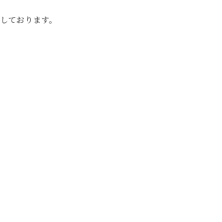
C.ベヒシュタイン レジデンス
アップライトピアノ
しております。