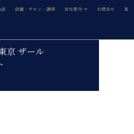
扱店
店舗・サロン・調律
会社案内
お問合せ
企業情報
メルマガ登録
採用情報
東京 ザール
ト
ベヒシュタイン・サロン会員
本社：八王子・技術営業センター
ベヒシュタイン・ジャパンブログ
中古】