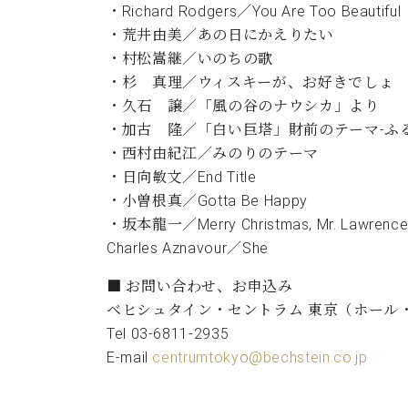
・Richard Rodgers／You Are Too Beautiful
・荒井由美／あの日にかえりたい
・村松嵩継／いのちの歌
・杉 真理／ウィスキーが、お好きでしょ
・久石 譲／「風の谷のナウシカ」より
・加古 隆／「白い巨塔」財前のテーマ‐ふ
・西村由紀江／みのりのテーマ
・日向敏文／End Title
・小曽根真／Gotta Be Happy
・坂本龍一／Merry Christmas, Mr. L
Charles Aznavour／She
■ お問い合わせ、お申込み
ベヒシュタイン・セントラム 東京（ホール
Tel 03-6811-2935
E-mail
centrumtokyo@bechstein.co.jp