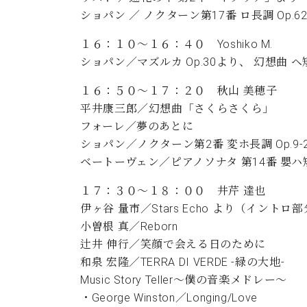
ショパン ／ ノクターン第17番 ロ長調 Op.62
１６：１０～１６：４０ Yoshiko M.
ショパン／マズルカ Op.30より、 幻想曲 ヘ短調
１６：５０～１７：２０ 秋山 美穂子
平井康三郎／幻想曲「さくらさくら」
フォーレ／夢のあとに
ショパン／ノクターン第2番 変ホ長調 Op.9-
ベートーヴェン／ピアノソナタ 第14番 嬰ハ短調
１７：３０～１８：００ 井芹 達也
伊ヶ谷 量市／Stars Echo より（イントロ
小曽根 真／Reborn
辻井 伸行／笑顔で会える日のために
和泉 宏隆／TERRA DI VERDE -緑の大地-
Music Story Teller～僕の音楽メドレー～
・George Winston／Longing/Love