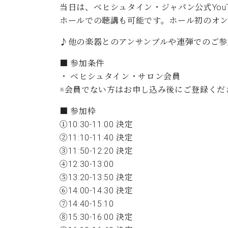
ン
当日は、ベヒシュタイン・ジャパン公式You
C.ベヒシュタイン コンサート
アクセス
納入実績 
グランドピアノ
ホールでの聴講も可能です。ホール初のオ
セントラム東京のご案内(PDF)
お問い合わせ
ご愛用者の
♪他の楽器とのアンサンブルや連弾でのご参
C.ベヒシュタイン アカデミー
■ 参加条件
アーティストカスタマーサービス(
W.ホフマン プロフェッショナル
・ ベヒシュタイン・サロン会員
※会員でない方はお申し込み後にご登録くださ
アフターサービス(調律)
W.ホフマン トラディション
調律師紹介
■ 参加枠
調律料金表
①10:30-11:00 決定
お問い合わせ
W.ホフマン ヴィジョン
②11:10-11:40 決定
尾山調律師のブログ Die Musikgasse（音楽の小道）
③11:50-12:20 決定
C.BECHSTEIN Digital(ベヒシュタイン デジタル)
④12:30-13:00
⑤13:20-13:50 決定
⑥14:00-14:30 決定
⑦14:40-15:10
⑧15:30-16:00 決定