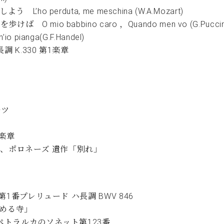
 perduta, me meschina (W.A.Mozart)
o babbino caro ，Quando men vo (G.Puccin
anga(G.F.Handel)
 K.330 第1楽章
ルツ
１楽章
別」、ポロネーズ 遺作「別れ」
第1番プレリュード ハ長調 BWV 846
沈める寺」
ペトラルカのソネット第123番