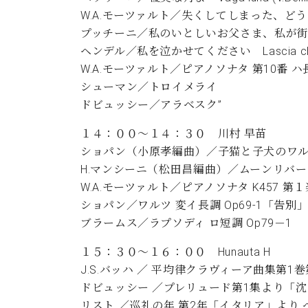
W.A.モーツァルト／失くしてしまった、どうしよう L’ho
プッチーニ／私のいとしいお父さま、私が街を歩けば O mi
ヘンデル／私を泣かせてください Lascia ch’io pi
W.A.モーツァルト／ピアノソナタ 第10番 ハ長調
シューマン／トロイメライ
ドビュッシー／アラベスク”
１４：００～１４：３０ 川村 早苗
ショパン（小原孝編曲）／子猫と子犬のワ
H.マンシーニ（松田昌編曲）／ムーンリバー
W.A.モーツァルト／ピアノソナタ K457 第
ショパン／ワルツ 変イ長調 Op69-1「告
ブラームス／ラプソディ ロ短調 Op79－1
１５：３０～１６：００ Hunauta H
J.S.バッハ ／ 平均律クラヴィーア曲集第1巻
ドビュッシー ／プレリュード第1集より「
リスト ／巡礼の年 第2年「イタリア」より 