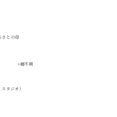
るさとの母
awrence ※順不同
・スタジオ）