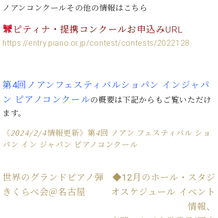
イ
ュ
ブ
ジ
(お
で
ノアンコンクールその他の情報はこちら
ン
タ
ロ
正
ャ
知
コ
イ
グ
オンライン試弾
規
パ
ら
ピティナ・提携コンクールお申込みURL
ン
ン
デ
ン
せ・
メルマガ登録
https://entry.piano.or.jp/contest/contests/2022128
サ
の
ィ
の
メ
ー
音
ー
取
デ
趣
ト
色
ラ
り
ィ
味
/
ー・
組
ア
第4回ノアンフェスティバルショパン インジャパ
か
C.
取
ベ
み
情
ら
ベ
ン ピアノコンクール
扱
の概要は下記からもご覧いただけ
ヒ
報)
本
ヒ
店
シ
ます。
格
シ
ピ
ュ
的
ュ
ア
キ
《2024/2/4情報更新》第4回 ノアン フェスティバル ショ
タ
に
タ
ノ
ャ
店
イ
パン イン ジャパン ピアノコンクール
学
イ
製
ン
舗・
ン
ぶ
ン
造
ペ
サ
を
方
レ
番
ー
ロ
弾
世界のグランドピアノ弾
◆12月のホール・スタジ
ま
ジ
号
ン
ン・
く
きくらべ会＠名古屋
オスケジュール イベント
で
デ
調
前
大
ン
律
情報、
に
コ
歓
ス