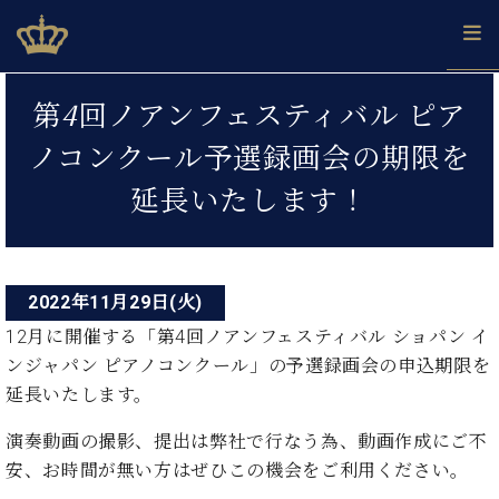
Skip
ベヒシュタインジャパン公式サイト
BECHSTEIN JAPAN Official Site
to
content
投
カ
第4回ノアンフェスティバル ピア
タ
稿
ベ
ベ
ド
メ
企
ロ
ノコンクール予選録画会の期限を
C.
ナ
ヒ
ヒ
イ
ル
業
グ
ベ
シ
シ
ツ
マ
情
延長いたします！
ビ
ヒ
ュ
ュ
の
ガ
報
シ
ゲ
タ
展
タ
名
会
ュ
イ
示
イ
器
員
ー
採
タ
ン
ン
ベ
登
用
イ
2022年11月29日(火)
シ
で、
の
ヒ
録
情
ン
ピ
演
グ
シ
ご
12月に開催する「第4回ノアンフェスティバル ショパン イ
ョ
報
コ
ア
奏
ラ
ュ
案
ンジャパン ピアノコンクール」の予選録画会の申込期限を
ン
ノ
ン
し
ン
タ
内
延長いたします。
サ
技
ベ
た
ド
イ
ー
術
ヒ
い！
ピ
ン
各
演奏動画の撮影、提出は弊社で行なう為、動画作成にご不
ト /
シ
学
ア
店
安、お時間が無い方はぜひこの機会をご利用ください。
C.
ュ
び
ノ
ブ
舗
ベ
ベ
タ