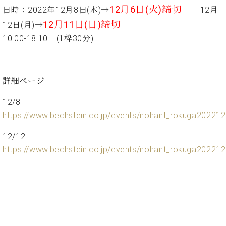
た
を
ラ
か
12月6日(火)締切
ヒ
日時：2022年12月8日(木)→
12月
ヒ
イ
い！
作
ン
ら
シ
シ
ン・
録
12月11日(日)締切
る
12日(月)→
ド
の
ュ
ュ
サ
音
こ
10:00-18:10 (1枠30分)
ヒ
お
タ
タ
ロ
し
と
ス
知
イ
イ
ン
た
ト
ら
ン
ン
会
い！
音
リ
せ
レ
の
員
と
詳細ページ
色
ー
(入
ジ
秘
い
と
荷
デ
密
う
12/8
ベ
タ
情
ン
音
方
https://www.bechstein.co.jp/events/nohant_rokuga20221
ヒ
ッ
報
ス
楽
は、
シ
チ
等)
ニ
家
お
12/12
ュ
ュ
達
近
タ
https://www.bechstein.co.jp/events/nohant_rokuga20221
ー
ベ
の
プ
く
C.
イ
ス・
ヒ
声
レ
の
ベ
ン・
イ
シ
ス
直
ヒ
ジ
ベ
ュ
リ
営
シ
ベ
ャ
ン
タ
リ
店
ュ
ヒ
パ
ト
イ
ー
舗
タ
シ
ン
ン・
ス
ま