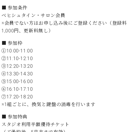
た
を
ラ
か
ヒ
ヒ
イ
い！
■
参加条件
作
ン
ら
シ
シ
ン・
録
る
ベヒシュタイン・サロン会員
ド
の
ュ
ュ
サ
音
こ
※会員でない方はお申し込み後にご登録ください（登録料
ヒ
お
タ
タ
ロ
し
と
ス
知
1,000円、更新料無し）
イ
イ
ン
た
ト
ら
ン
ン
会
い！
音
リ
せ
■
参加枠
レ
の
員
と
色
ー
(入
①10:00-11:00
ジ
秘
い
と
荷
デ
密
②11:10-12:10
う
ベ
タ
情
ン
音
方
③12:20-13:20
ヒ
ッ
報
ス
楽
は、
④13:30-14:30
シ
チ
等)
ニ
家
お
ュ
⑤15:00-16:00
ュ
達
近
タ
⑥16:10-17:10
ー
ベ
の
プ
く
C.
イ
ス・
⑦17:20-18:20
ヒ
声
レ
の
ベ
ン・
イ
シ
ス
直
※1組ごとに、換気と鍵盤の消毒を行います
ヒ
ジ
ベ
ュ
リ
営
シ
ベ
ャ
ン
■ 参加特典
タ
リ
店
ュ
ヒ
パ
ト
イ
ー
舗
スタジオ利用半額優待チケット
タ
シ
ン
ン・
ス
ま