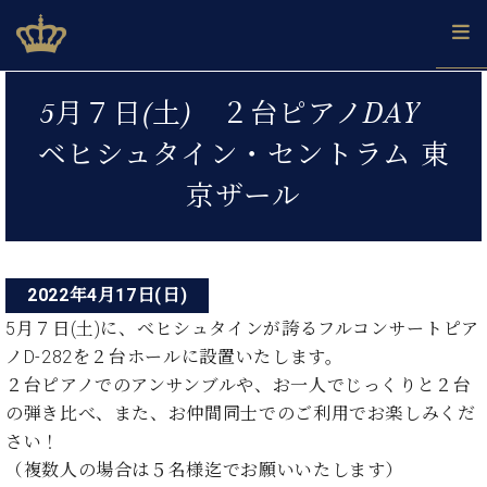
Skip
ベヒシュタインジャパン公式サイト
BECHSTEIN JAPAN Official Site
to
content
投
カ
5月７日(土) ２台ピアノDAY
タ
稿
ベ
ベ
ド
メ
企
ロ
ベヒシュタイン・セントラム 東
C.
ナ
ヒ
ヒ
イ
ル
業
グ
ベ
シ
シ
ツ
マ
情
京ザール
ビ
ヒ
ュ
ュ
の
ガ
報
シ
ゲ
タ
展
タ
名
会
ュ
イ
示
イ
器
員
ー
採
タ
ン
ン
ベ
登
用
イ
2022年4月17日(日)
シ
で、
の
ヒ
録
情
ン
ピ
演
グ
シ
ご
5月７日(土)に、ベヒシュタインが誇るフルコンサートピア
ョ
報
コ
ア
奏
ラ
ュ
案
ノD-282を２台ホールに設置いたします。
ン
ノ
ン
し
ン
タ
内
２台ピアノでのアンサンブルや、お一人でじっくりと２台
サ
技
ベ
た
ド
イ
ー
の弾き比べ、また、お仲間同士でのご利用でお楽しみくだ
術
ヒ
い！
ピ
ン
各
ト /
シ
学
さい！
ア
店
C.
ュ
び
ノ
（複数人の場合は５名様迄でお願いいたします）
ブ
舗
ベ
ベ
タ