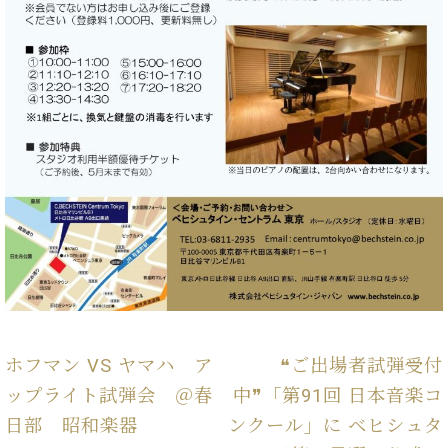
ン
迎。
サ
ベ
会
ベヒ
ー
C.
ヒ
社
シュ
ト
ベ
シ
案
ヒ
タイ
ュ
内
シ
タ
レ
ン・
ュ
イ
ッ
シュ
タ
お
ン・
ス
イ
ーレ
問
シ
ン
ン
合
ュ
イ
音楽
コ
せ
ー
ベ
教室
ン
レ
ン
サ
ト
ー
納
ベ
ト
入
代
ヒ
グ
シ
実
理
ラ
ホフマン VS ヤマハ ア
❝ご出場者試弾受付
ュ
績
店
ン
タ
ップライト試弾会 ＠春
中❞「第91回 日本音楽コ
ホ
主
ド
イ
ー
催
ピ
日部 昭和楽器
ンクール」に ベヒシュタ
ン
ル・
イ
ア