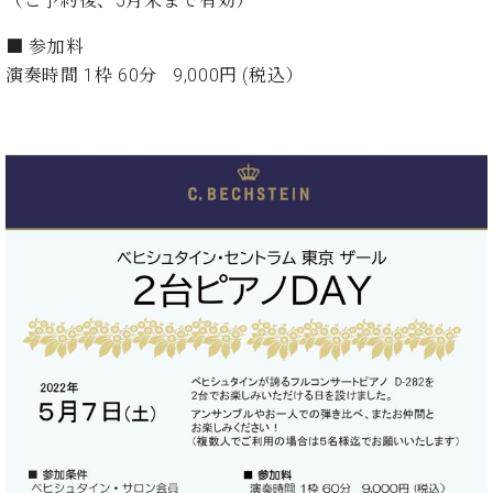
（ご予約後、5月末まで有効）
イ
ュ
ブ
ジ
(お
で
ン
タ
ロ
正
ャ
知
■
参加料
コ
イ
グ
オンライン試弾
規
パ
ら
ン
ン
演奏時間 1枠 60分 9,000円 (税込）
デ
ン
せ・
メルマガ登録
サ
の
ィ
の
メ
ー
音
ー
取
デ
趣
ト
色
ラ
り
ィ
味
/
ー・
組
ア
か
C.
取
ベ
み
情
ら
ベ
扱
ヒ
報)
本
ヒ
店
シ
格
シ
ピ
ュ
的
ュ
ア
キ
タ
に
タ
ノ
ャ
店
イ
学
イ
製
ン
舗・
ン
ぶ
ン
造
ペ
サ
を
方
レ
番
ー
ロ
弾
ま
ジ
号
ン
ン・
く
で
デ
調
前
大
ン
律
に
コ
歓
ス