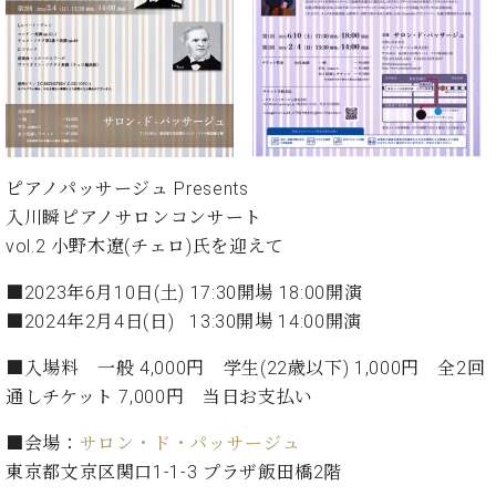
た
を
ラ
か
ヒ
ヒ
イ
い！
作
ン
ら
シ
シ
ン・
録
る
ド
の
ュ
ュ
サ
音
こ
ヒ
お
タ
タ
ロ
し
と
ス
知
イ
イ
ン
た
ト
ら
ン
ン
会
い！
音
リ
せ
レ
の
員
と
色
ー
(入
ピアノパッサージュ Presents
ジ
秘
い
と
荷
デ
密
入川瞬ピアノサロンコンサート
う
ベ
タ
情
ン
音
方
vol.2 小野木遼(チェロ)氏を迎えて
ヒ
ッ
報
ス
楽
は、
シ
チ
等)
ニ
■2023年6月10日(土) 17:30開場 18:00開演
家
お
ュ
ュ
達
近
■2024年2月4日(日) 13:30開場 14:00開演
タ
ー
ベ
の
プ
く
C.
イ
ス・
ヒ
声
レ
の
■入場料 一般 4,000円 学生(22歳以下) 1,000円 全2回
ベ
ン・
イ
シ
ス
直
通しチケット 7,000円 当日お支払い
ヒ
ジ
ベ
ュ
リ
営
シ
ベ
ャ
ン
タ
リ
店
■会場：
サロン・ド・パッサージュ
ュ
ヒ
パ
ト
イ
ー
舗
東京都文京区関口1-1-3 プラザ飯田橋2階
タ
シ
ン
ン・
ス
ま