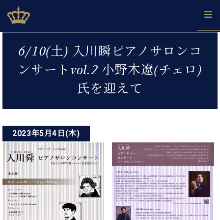
Skip
ベヒシュタインジャパン公式サイト
BECHSTEIN JAPAN Official Site
to
content
投
カ
6/10(土) 入川瞬ピアノサロンコ
タ
稿
ベ
ベ
ド
メ
企
ロ
ンサートvol.2 小野木遼(チェロ)
C.
ナ
ヒ
ヒ
イ
ル
業
グ
ベ
シ
シ
ツ
マ
情
氏を迎えて
ビ
ヒ
ュ
ュ
の
ガ
報
シ
ゲ
タ
展
タ
名
会
ュ
イ
示
イ
器
員
ー
採
タ
ン
ン
ベ
登
用
イ
2023年5月4日(木)
シ
で、
の
ヒ
録
情
ン
ピ
演
グ
シ
ご
ョ
報
コ
ア
奏
ラ
ュ
案
ン
ノ
ン
し
ン
タ
内
サ
技
ベ
た
ド
イ
ー
術
ヒ
い！
ピ
ン
各
ト /
シ
学
ア
店
C.
ュ
び
ノ
ブ
舗
ベ
ベ
タ