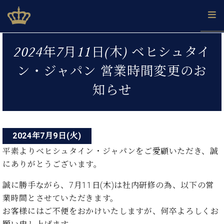
Skip
ベヒシュタインジャパン公式サイト
BECHSTEIN JAPAN Official Site
to
content
投
カ
2024年7月11日(木) ベヒシュタイ
タ
稿
ベ
ベ
ド
メ
企
ロ
ン・ジャパン 営業時間変更のお
C.
ナ
ヒ
ヒ
イ
ル
業
グ
ベ
シ
シ
ツ
マ
情
知らせ
ビ
ヒ
ュ
ュ
の
ガ
報
シ
ゲ
タ
展
タ
名
会
ュ
イ
示
イ
器
員
ー
採
タ
ン
ン
ベ
登
用
イ
2024年7月9日(火)
シ
で、
の
ヒ
録
情
ン
ピ
演
グ
シ
ご
平素よりベヒシュタイン・ジャパンをご愛顧いただき、誠
ョ
報
コ
ア
奏
ラ
ュ
案
にありがとうございます。
ン
ノ
ン
し
ン
タ
内
サ
技
ベ
た
ド
イ
誠に勝手ながら、7月11日(木)は社内研修の為、以下の営
ー
術
ヒ
い！
ピ
ン
各
業時間とさせていただきます。
ト /
シ
学
ア
店
お客様にはご不便をおかけいたしますが、何卒よろしくお
C.
ュ
び
ノ
ブ
舗
ベ
ベ
タ