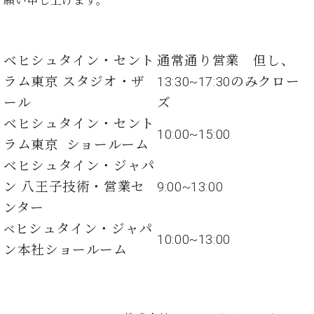
願い申し上げます。
た
を
ラ
か
ヒ
ヒ
イ
い！
作
ン
ら
シ
シ
ン・
録
る
ド
の
ュ
ュ
サ
音
こ
ヒ
お
タ
ベヒシュタイン・セント
通常通り営業 但し、
タ
ロ
し
と
ス
知
イ
イ
ン
た
ラム東京 スタジオ・ザ
13:30~17:30のみクロー
ト
ら
ン
ン
会
い！
ール
ズ
音
リ
せ
レ
の
員
と
色
ー
(入
ジ
秘
ベヒシュタイン・セント
い
と
荷
10:00~15:00
デ
密
う
ラム東京 ショールーム
ベ
タ
情
ン
音
方
ヒ
ッ
報
ベヒシュタイン・ジャパ
ス
楽
は、
シ
チ
等)
ニ
家
ン 八王子技術・営業セ
9:00~13:00
お
ュ
ュ
達
近
ンター
タ
ー
ベ
の
プ
く
C.
イ
ス・
ヒシュタイン・ジャパ
ベ
ヒ
声
レ
の
ベ
ン・
10:00~13:00
イ
シ
ス
直
ン本社ショールーム
ヒ
ジ
ベ
ュ
リ
営
シ
ベ
ャ
ン
タ
リ
店
ュ
ヒ
パ
ト
イ
ー
舗
タ
シ
ン
ン・
ス
ま