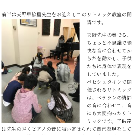
た
を
ラ
か
ヒ
ヒ
イ
い！
作
ン
ら
シ
シ
ン・
録
前半は天野早絵里先生をお迎えしてのリトミック教室の開
る
ド
の
ュ
ュ
サ
音
こ
講です。
ヒ
お
タ
タ
ロ
し
と
ス
知
イ
イ
ン
た
天野先生の奏でる、
ト
ら
ン
ン
会
い！
ちょっと不思議で愉
音
リ
せ
レ
の
員
と
色
ー
(入
快な音に合わせてか
ジ
秘
い
と
荷
らだを動かし、子供
デ
密
う
ベ
タ
情
ン
たちは身体で表現を
音
方
ヒ
ッ
報
ス
楽
は、
していました。
シ
チ
等)
ニ
家
お
ベヒシュタインで開
ュ
ュ
達
近
タ
催されるリトミック
ー
ベ
の
プ
く
C.
イ
は、ベテランの講師
ス・
ヒ
声
レ
の
ベ
ン・
イ
の音に合わせて、音
シ
ス
直
ヒ
ジ
ベ
ュ
リ
営
にも大変拘ったリト
シ
ベ
ャ
ン
タ
リ
店
ミックです。子供達
ュ
ヒ
パ
ト
イ
ー
舗
タ
シ
ン
は先生の弾くピアノの音に吸い寄せられて自己表現をして
ン・
ス
ま