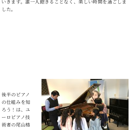
イ
ュ
ブ
いきます。誰一人飽きることなく、楽しい時間を過ごしま
ジ
(お
で
ン
タ
ロ
正
した。
ャ
知
コ
イ
グ
オンライン試弾
規
パ
ら
ン
ン
デ
ン
せ・
メルマガ登録
サ
の
ィ
の
メ
ー
音
ー
取
デ
趣
ト
色
ラ
り
ィ
味
/
ー・
組
ア
か
C.
取
ベ
み
情
ら
ベ
扱
ヒ
報)
本
ヒ
店
シ
格
シ
ピ
ュ
的
ュ
ア
キ
タ
に
タ
ノ
ャ
店
イ
学
イ
製
ン
舗・
ン
後半のピアノ
ぶ
ン
造
ペ
サ
を
の仕組みを知
方
レ
番
ー
ロ
弾
ま
ジ
号
ン
ン・
ろう！は、ユ
く
で
デ
調
ーロピアノ技
前
大
ン
律
に
コ
術者の尾山格
歓
ス