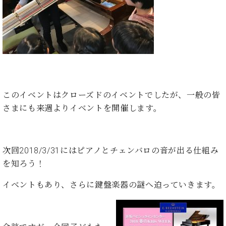
・
ス
ベ
ノ
セ
タ
ン
ン
ジ
ト
ト
C.
オ
ラ
ベ
ム
ヒ
コ
東
シ
納
ン
京
ュ
入
ク
タ
実
ー
このイベントはクローズドのイベントでしたが、一般の皆
イ
績
ル
店
さまにも来週よりイベントを開催します。
ン
音
長
コ
楽
ご
音
ン
教
挨
楽
サ
室
拶
教
次回2018/3/31にはピアノとチェンバロの音が出る仕組み
ー
展
室
を知ろう！
ト
示
ご
ア
情
愛
イベントもあり、さらに鍵盤楽器の謎へ迫っていきます。
ッ
報
用
プ
ホー
者
ラ
ル・
の
イ
スタ
声