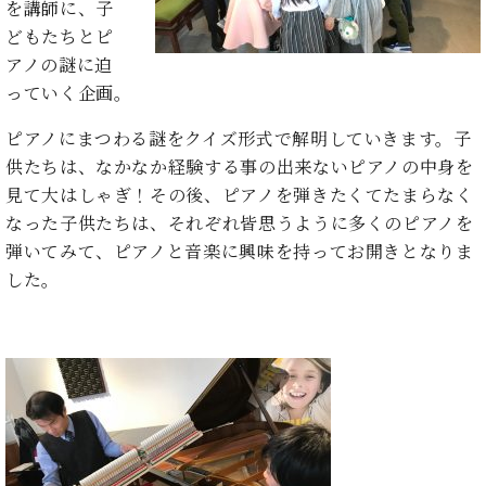
ン
を講師に、子
迎。
サ
ベ
どもたちとピ
会
ベヒ
ー
C.
ヒ
社
アノの謎に迫
シュ
ト
ベ
シ
案
っていく企画。
ヒ
タイ
ュ
内
シ
タ
レ
ン・
ピアノにまつわる謎をクイズ形式で解明していきます。子
ュ
イ
ッ
シュ
供たちは、なかなか経験する事の出来ないピアノの中身を
タ
お
ン・
ス
イ
見て大はしゃぎ！その後、ピアノを弾きたくてたまらなく
ーレ
問
シ
ン
ン
なった子供たちは、それぞれ皆思うように多くのピアノを
合
ュ
イ
音楽
コ
せ
ー
ベ
弾いてみて、ピアノと音楽に興味を持ってお開きとなりま
教室
ン
レ
ン
した。
サ
ト
ー
納
ベ
ト
入
代
ヒ
グ
シ
実
理
ラ
ュ
績
店
ン
タ
ホ
主
ド
イ
ー
催
ピ
ン
ル・
イ
ア