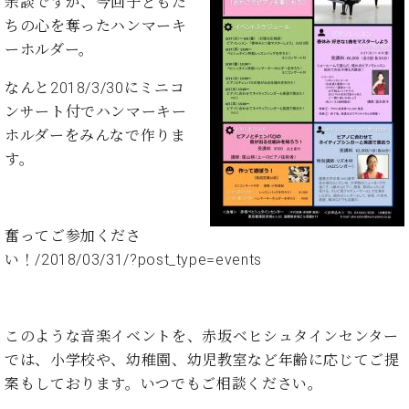
余談ですが、今回子どもた
ト
ジオ
ちの心を奪ったハンマーキ
ピ
レン
ア
ーホルダー。
タル
ノ
ホー
なんと2018/3/30にミニコ
ル・
C.
ンサート付でハンマーキー
スタ
ベ
ジオ
ホルダーをみんなで作りま
ヒ
空き
す。
シ
状況
ュ
動
タ
画
イ
収
奮ってご参加くださ
ン
録
い！/2018/03/31/?post_type=events
レ
サ
ジ
ー
デ
ビ
ン
ス
このような音楽イベントを、赤坂ベヒシュタインセンター
ス
音
では、小学校や、幼稚園、幼児教室など年齢に応じてご提
ア
楽
案もしております。いつでもご相談ください。
ッ
教