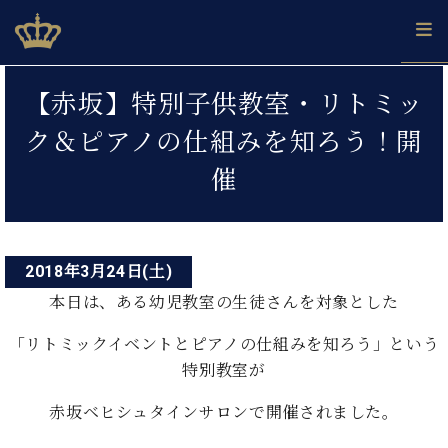
Skip
ベヒシュタインジャパン公式サイト
BECHSTEIN JAPAN Official Site
to
content
投
カ
【赤坂】特別子供教室・リトミッ
タ
稿
ベ
ベ
ド
メ
企
ロ
ク＆ピアノの仕組みを知ろう！開
C.
ナ
ヒ
ヒ
イ
ル
業
グ
ベ
シ
シ
ツ
マ
情
催
ビ
ヒ
ュ
ュ
の
ガ
報
シ
ゲ
タ
展
タ
名
会
ュ
イ
示
イ
器
員
ー
採
タ
ン
ン
ベ
登
用
イ
2018年3月24日(土)
シ
で、
の
ヒ
録
情
ン
ピ
演
グ
シ
ご
本日は、ある幼児教室の生徒さんを対象とした
ョ
報
コ
ア
奏
ラ
ュ
案
ン
ノ
ン
し
ン
タ
内
「リトミックイベントとピアノの仕組みを知ろう」という
サ
技
ベ
た
ド
イ
特別教室が
ー
術
ヒ
い！
ピ
ン
各
ト /
シ
学
ア
赤坂ベヒシュタインサロンで開催されました。
店
C.
ュ
び
ノ
ブ
舗
ベ
ベ
タ