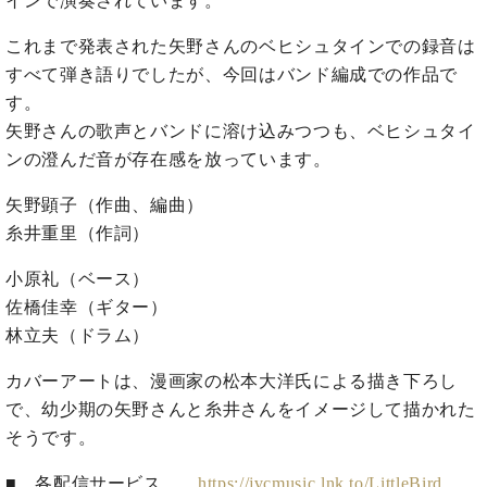
インで演奏されています。
た
を
ラ
か
ヒ
ヒ
イ
い！
作
ン
ら
シ
シ
これまで発表された矢野さんのベヒシュタインでの録音は
ン・
録
る
ド
の
ュ
ュ
サ
音
すべて弾き語りでしたが、今回はバンド編成での作品で
こ
ヒ
お
タ
タ
ロ
し
と
す。
ス
知
イ
イ
ン
た
矢野さんの歌声とバンドに溶け込みつつも、ベヒシュタイ
ト
ら
ン
ン
会
い！
音
リ
せ
ンの澄んだ音が存在感を放っています。
レ
の
員
と
色
ー
(入
ジ
秘
い
矢野顕子（作曲、編曲）
と
荷
デ
密
う
ベ
タ
情
糸井重里（作詞）
ン
音
方
ヒ
ッ
報
ス
楽
は、
シ
チ
等)
小原礼（ベース）
ニ
家
お
ュ
ュ
佐橋佳幸（ギター）
達
近
タ
ー
ベ
の
プ
林立夫（ドラム）
く
C.
イ
ス・
ヒ
声
レ
の
ベ
ン・
イ
カバーアートは、漫画家の松本大洋氏による描き下ろし
シ
ス
直
ヒ
ジ
ベ
ュ
リ
営
で、幼少期の矢野さんと糸井さんをイメージして描かれた
シ
ベ
ャ
ン
タ
リ
店
そうです。
ュ
ヒ
パ
ト
イ
ー
舗
タ
シ
ン
ン・
ス
ま
■ 各配信サービス
https://jvcmusic.lnk.to/LittleBird