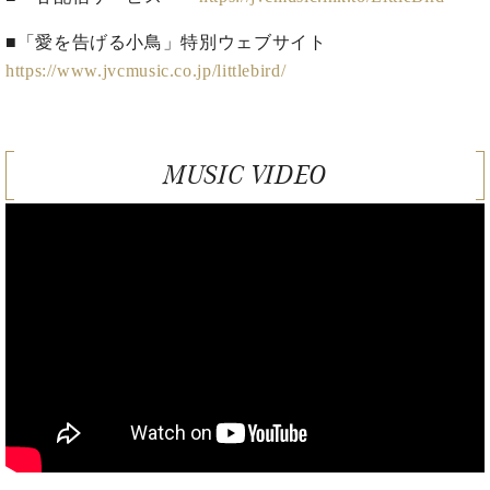
イ
ュ
ブ
ジ
(お
で
ン
タ
ロ
正
ャ
知
■「愛を告げる小鳥」特別ウェブサイト
コ
イ
グ
オンライン試弾
規
パ
ら
https://www.jvcmusic.co.jp/littlebird/
ン
ン
デ
ン
せ・
メルマガ登録
サ
の
ィ
の
メ
ー
音
ー
取
デ
趣
ト
色
ラ
り
ィ
MUSIC VIDEO
味
/
ー・
組
ア
か
C.
取
ベ
み
情
ら
ベ
扱
ヒ
報)
本
ヒ
店
シ
格
シ
ピ
ュ
的
ュ
ア
キ
タ
に
タ
ノ
ャ
店
イ
学
イ
製
ン
舗・
ン
ぶ
ン
造
ペ
サ
を
方
レ
番
ー
ロ
弾
ま
ジ
号
ン
ン・
く
で
デ
調
前
大
ン
律
に
コ
歓
ス