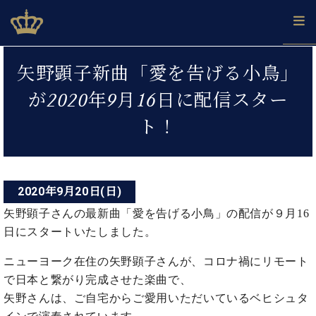
Skip
ベヒシュタインジャパン公式サイト
BECHSTEIN JAPAN Official Site
to
content
投
カ
矢野顕子新曲「愛を告げる小鳥」
タ
稿
ベ
ベ
ド
メ
企
ロ
が2020年9月16日に配信スター
C.
ナ
ヒ
ヒ
イ
ル
業
グ
ベ
シ
シ
ツ
マ
情
ト！
ビ
ヒ
ュ
ュ
の
ガ
報
シ
ゲ
タ
展
タ
名
会
ュ
イ
示
イ
器
員
ー
採
タ
ン
ン
ベ
登
用
イ
2020年9月20日(日)
シ
で、
の
ヒ
録
情
ン
ピ
演
グ
シ
ご
矢野顕子さんの最新曲「愛を告げる小鳥」の配信が９月16
ョ
報
コ
ア
奏
ラ
ュ
案
日にスタートいたしました。
ン
ノ
ン
し
ン
タ
内
サ
技
ベ
た
ド
イ
ニューヨーク在住の矢野顕子さんが、コロナ禍にリモート
ー
術
ヒ
い！
ピ
ン
各
で日本と繋がり完成させた楽曲で、
ト /
シ
学
ア
店
C.
矢野さんは、ご自宅からご愛用いただいているベヒシュタ
ュ
び
ノ
ブ
舗
ベ
ベ
タ