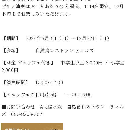
た
を
ラ
か
ヒ
ヒ
ピアノ演奏はお一人あたり40分程度、1日4名限定、12月
イ
い！
作
ン
ら
シ
シ
ン・
録
下旬までお楽しみいただけます。
る
ド
の
ュ
ュ
サ
音
こ
ヒ
お
タ
タ
ロ
し
と
ス
知
イ
イ
ン
た
ト
ら
ン
ン
【期間】
2024
年
9
月8日（日）～12月22日（日）
会
い！
音
リ
せ
レ
の
員
と
色
ー
(入
ジ
秘
【会場】 自然食レストラン ティルズ
い
と
荷
デ
密
う
ベ
タ
情
【料金 ビュッフェ付き】 中学生以上 3,000円 / 小学生
ン
音
方
ヒ
ッ
報
ス
2,000円
楽
は、
シ
チ
等)
ニ
家
お
ュ
ュ
【演奏時間】 15:00~17:30
達
近
タ
ー
ベ
の
プ
く
C.
イ
ス・
【ビュッフェご利用時間】 11:00~15:00
ヒ
声
レ
の
ベ
ン・
イ
シ
ス
直
ヒ
ジ
■お問い合わせ Ark館ヶ森 自然食レストラン ティル
ベ
ュ
リ
営
シ
ベ
ャ
ン
ズ 080-8209-3621
タ
リ
店
ュ
ヒ
パ
ト
イ
ー
舗
タ
シ
ン
ン・
ス
ま