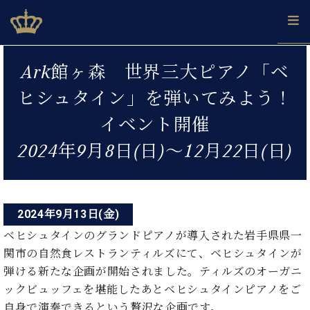
Skip
ベヒシュタインジャパン公式サイト
BECHSTEIN JAPAN Official Site
to
content
投
カ
Ark館ヶ森 世界三大ピアノ「ベ
タ
稿
ベ
ベ
ド
メ
企
ロ
ヒシュタイン」を弾いてみよう！
C.
ナ
ヒ
ヒ
イ
ル
業
グ
ベ
シ
シ
ツ
マ
情
イベント開催
ビ
ヒ
ュ
ュ
の
ガ
報
シ
ゲ
タ
展
タ
名
会
2024年9月8日(日)～12月22日(日)
ュ
イ
示
イ
器
員
ー
採
タ
ン
ン
ベ
登
用
イ
シ
で、
の
ヒ
録
情
ン
ピ
演
グ
シ
ご
ョ
報
2024年9月13日(金)
コ
ア
奏
ラ
ュ
案
ン
ノ
ン
し
ベヒシュタインのグランドピアノが導入された岩手県県一
ン
タ
内
サ
技
ベ
た
ド
イ
関市の自然食レストランティルズにて、ベヒシュタインが
ー
術
ヒ
い！
ピ
ン
弾ける新たな企画が開始されました。ティルズのオーガニ
各
ト /
シ
学
ア
店
ックビュッフェを堪能したあとベヒシュタインピアノをご
C.
ュ
び
ノ
ブ
舗
自身で演奏できるという贅沢な企画です。
ベ
ベ
タ