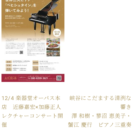
イ
ュ
ブ
ジ
(お
で
ン
タ
ロ
正
ャ
知
コ
イ
グ
オンライン試弾
規
パ
ら
ン
ン
デ
ン
せ・
メルマガ登録
サ
の
ィ
の
メ
ー
音
ー
取
デ
趣
ト
色
ラ
り
ィ
味
/
ー・
組
ア
か
C.
取
ベ
み
情
ら
ベ
扱
ヒ
報)
本
ヒ
店
シ
格
シ
ピ
ュ
的
ュ
ア
キ
タ
に
タ
ノ
ャ
店
イ
学
イ
製
ン
舗・
ン
12/4 楽器堂オーパス本
峡谷にこだまする清洌な
ぶ
ン
造
ペ
サ
を
方
レ
番
ー
ロ
店 近藤嘉宏×加藤正人
響き
弾
ま
ジ
号
ン
ン・
く
レクチャーコンサート開
澤 和樹・蓼沼 恵美子・
で
デ
調
前
大
催
蟹江 慶行 ピアノ三重奏
ン
律
に
コ
歓
ス