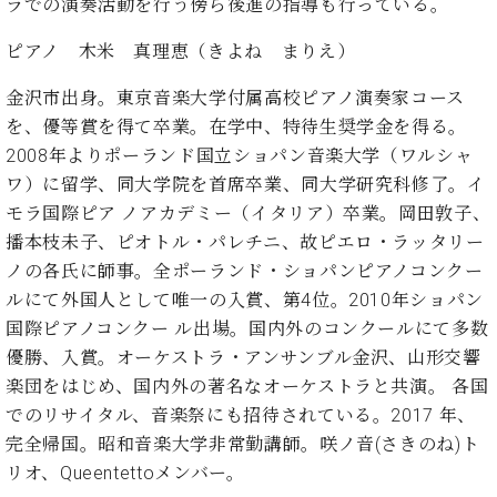
ン
ラでの演奏活動を行う傍ら後進の指導も行っている。
迎。
サ
ベ
会
ベヒ
ピアノ 木米 真理恵（きよね まりえ）
ー
C.
ヒ
社
シュ
ト
ベ
シ
案
金沢市出身。東京音楽大学付属高校ピアノ演奏家コース
ヒ
タイ
ュ
内
シ
を、優等賞を得て卒業。在学中、特待生奨学金を得る。
タ
レ
ン・
ュ
2008年よりポーランド国立ショパン音楽大学（ワルシャ
イ
ッ
シュ
タ
お
ン・
ス
ワ）に留学、同大学院を首席卒業、同大学研究科修了。イ
イ
ーレ
問
シ
ン
モラ国際ピア ノアカデミー（イタリア）卒業。岡田敦子、
ン
合
ュ
イ
音楽
播本枝未子、ピオトル・パレチニ、故ピエロ・ラッタリー
コ
せ
ー
ベ
教室
ノの各氏に師事。全ポーランド・ショパンピアノコンクー
ン
レ
ン
サ
ルにて外国人として唯一の入賞、第4位。2010年ショパン
ト
ー
国際ピアノコンクー ル出場。国内外のコンクールにて多数
納
ベ
ト
優勝、入賞。オーケストラ・アンサンブル金沢、山形交響
入
代
ヒ
グ
楽団をはじめ、国内外の著名なオーケストラと共演。 各国
シ
実
理
ラ
ュ
績
店
でのリサイタル、音楽祭にも招待されている。2017 年、
ン
タ
ホ
主
ド
完全帰国。昭和音楽大学非常勤講師。咲ノ音(さきのね)ト
イ
ー
催
ピ
リオ、Queentettoメンバー。
ン
ル・
イ
ア