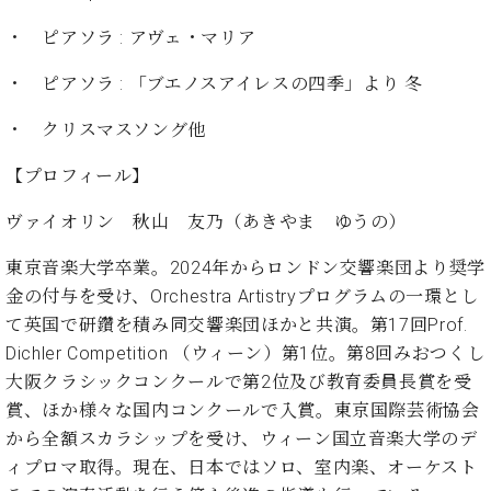
イ
ュ
ブ
ジ
(お
で
ン
タ
ロ
正
・ ピアソラ : アヴェ・マリア
ャ
知
コ
イ
グ
オンライン試弾
規
パ
ら
ン
ン
デ
・ ピアソラ : 「ブエノスアイレスの四季」より 冬
ン
せ・
メルマガ登録
サ
の
ィ
の
メ
ー
音
ー
・ クリスマスソング他
取
デ
趣
ト
色
ラ
り
ィ
味
/
ー・
【プロフィール】
組
ア
か
C.
取
ベ
み
情
ら
ベ
ヴァイオリン 秋山 友乃（あきやま ゆうの）
扱
ヒ
報)
本
ヒ
店
シ
格
シ
ピ
東京音楽大学卒業。2024年からロンドン交響楽団より奨学
ュ
的
ュ
ア
キ
金の付与を受け、Orchestra Artistryプログラムの一環とし
タ
に
タ
ノ
ャ
店
て英国で研鑽を積み同交響楽団ほかと共演。第17回Prof.
イ
学
イ
製
ン
舗・
ン
Dichler Competition （ウィーン）第1位。第8回みおつくし
ぶ
ン
造
ペ
サ
を
大阪クラシックコンクールで第2位及び教育委員長賞を受
方
レ
番
ー
ロ
弾
賞、ほか様々な国内コンクールで入賞。東京国際芸術協会
ま
ジ
号
ン
ン・
く
で
デ
調
から全額スカラシップを受け、ウィーン国立音楽大学のデ
前
大
ン
律
ィプロマ取得。現在、日本ではソロ、室内楽、オーケスト
に
コ
歓
ス