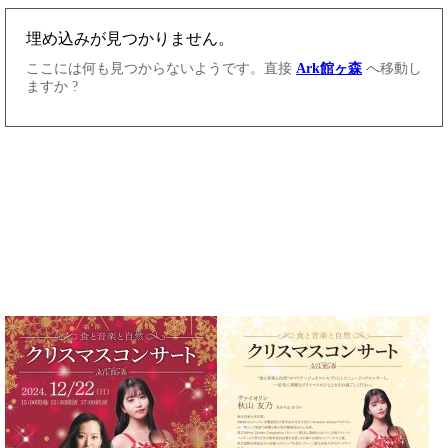
・
ス
ベ
ノ
セ
タ
ン
ン
ジ
ト
ト
C.
オ
ラ
ベ
ム
ヒ
コ
東
シ
納
ン
京
ュ
入
ク
タ
実
ー
イ
績
ル
店
ン
音
長
コ
楽
ご
音
ン
教
挨
楽
サ
室
拶
教
ー
展
室
ト
示
ご
ア
情
愛
ッ
報
用
プ
ホー
者
ラ
ル・
の
イ
スタ
声