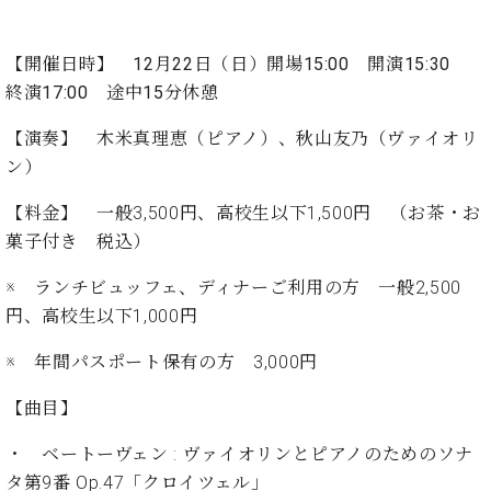
た
を
ラ
か
ヒ
ヒ
イ
い！
作
ン
ら
シ
シ
ン・
録
る
ド
の
【開催日時】
12月22日（日）開場15:00 開演15:30
ュ
ュ
サ
音
こ
ヒ
お
終演17:00 途中15分休憩
タ
タ
ロ
し
と
ス
知
イ
イ
ン
た
ト
ら
【演奏】
木米真理恵（ピアノ）、秋山友乃（ヴァイオリ
ン
ン
会
い！
音
リ
せ
レ
の
ン）
員
と
色
ー
(入
ジ
秘
い
と
荷
【料金】
一般3,500円、高校生以下1,500円 （お茶・お
デ
密
う
ベ
タ
情
ン
菓子付き 税込）
音
方
ヒ
ッ
報
ス
楽
は、
シ
チ
等)
ニ
※ ランチビュッフェ、ディナーご利用の方 一般2,500
家
お
ュ
ュ
達
近
円、高校生以下1,000円
タ
ー
ベ
の
プ
く
C.
イ
ス・
※ 年間パスポート保有の方 3,000円
ヒ
声
レ
の
ベ
ン・
イ
シ
ス
直
ヒ
ジ
ベ
【曲目】
ュ
リ
営
シ
ベ
ャ
ン
タ
リ
店
ュ
ヒ
パ
ト
・ ベートーヴェン : ヴァイオリンとピアノのためのソナ
イ
ー
舗
タ
シ
ン
タ第9番 Op.47「クロイツェル」
ン・
ス
ま