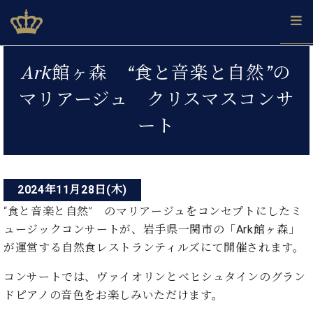
Skip
ベヒシュタインジャパン公式サイト
BECHSTEIN JAPAN Official Site
to
content
投
カ
Ark館ヶ森 “食と音楽と自然”の
タ
稿
ベ
ベ
ド
メ
企
ロ
マリアージュ クリスマスコンサ
C.
ナ
ヒ
ヒ
イ
ル
業
グ
ベ
シ
シ
ツ
マ
情
ート
ビ
ヒ
ュ
ュ
の
ガ
報
シ
ゲ
タ
展
タ
名
会
ュ
イ
示
イ
器
員
ー
採
タ
ン
ン
ベ
登
用
イ
2024年11月28日(木)
シ
で、
の
ヒ
録
情
ン
ピ
演
グ
シ
ご
“食と音楽と自然” のマリアージュをコンセプトにしたミ
ョ
報
コ
ア
奏
ラ
ュ
案
ュージックコンサートが、岩手県一関市の「
Ark館ヶ森」
ン
ノ
ン
し
ン
タ
内
が運営する自然食レストランティルズにて開催されます。
サ
技
ベ
た
ド
イ
ー
術
ヒ
い！
ピ
ン
各
コンサートでは、ヴァイオリンとベヒシュタインのグラン
ト /
シ
学
ア
店
ドピアノの音色をお楽しみいただけます。
C.
ュ
び
ノ
ブ
舗
ベ
ベ
タ