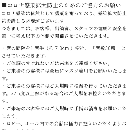
イ
ュ
ブ
ジ
(お
で
■コロナ感染拡大防止のためのご協力のお願い
ン
タ
ロ
正
ャ
知
コ
イ
グ
コロナ感染は依然として猛威を奮っており、感染拡大防止
オンライン試弾
規
パ
ら
ン
ン
デ
策を講じる必要がございます。
ン
せ・
メルマガ登録
サ
の
ィ
つきましては、お客様、出演者、スタッフの健康と安全を
の
メ
ー
音
ー
第一に考え以下の体制で開催させていただきます。
取
デ
趣
ト
色
ラ
り
ィ
味
/
ー・
・席の間隔を1 席半（約 7 0cm ）空け、 「席数30席」 と
組
ア
か
C.
取
ベ
み
情
させていただきます。
ら
ベ
扱
ヒ
報)
・ご体調のすぐれない方は来場をご遠慮ください。
本
ヒ
店
シ
格
シ
ピ
・ご来場のお客様には全員にマスク着用をお願いいたしま
ュ
的
ュ
ア
キ
す。
タ
に
タ
ノ
ャ
店
・ご来場のお客様にはご入場時に検温を行っていただきま
イ
学
イ
製
ン
舗・
ン
す。37.5度以上熱がある場合はご入場をお控えいただきま
ぶ
ン
造
ペ
サ
を
す。
方
レ
番
ー
ロ
弾
・ご来場のお客様にはご入場時に手指の消毒をお願いいた
ま
ジ
号
ン
ン・
く
で
デ
調
します。
前
大
ン
律
・ロビー、ホール内での会話は極力お控えいただくようお
に
コ
歓
ス