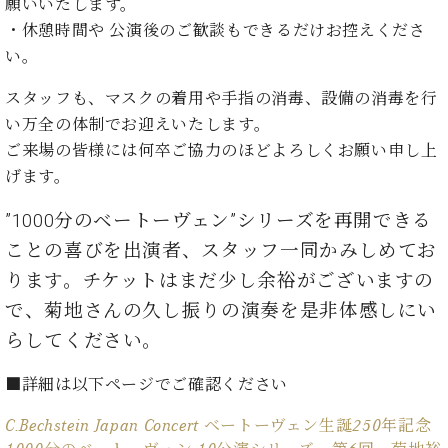
ン
願いいたします。
迎。
サ
・休憩時間や 公演後のご歓談もできるだけお控えくださ
ベ
会
ベヒ
ー
C.
ヒ
い。
社
シュ
ト
ベ
シ
案
ヒ
タイ
スタッフも、マスクの着用や手指の消毒、設備の消毒を行
ュ
内
シ
タ
レ
ン・
い万全の体制でお迎えいたします。
ュ
イ
ッ
ご来場の皆様には何卒ご協力のほどよろしくお願い申し上
シュ
タ
お
ン・
ス
げます。
イ
ーレ
問
シ
ン
ン
合
ュ
イ
音楽
”1000分のベートーヴェン”シリーズを再開できる
コ
せ
ー
ベ
教室
ン
ことの喜びを出演者、スタッフ一同かみしめてお
レ
ン
サ
ト
ります。チケットはまだ少し余裕がございますの
ー
納
で、菊地さんの久し振りの演奏を是非体感しにい
ベ
ト
入
代
ヒ
グ
らしてください。
シ
実
理
ラ
ュ
績
店
ン
■詳細は以下ページでご確認ください
タ
ホ
主
ド
イ
ー
催
ピ
C.Bechstein Japan Concert ベートーヴェン生誕250年記念
ン
ル・
イ
ア