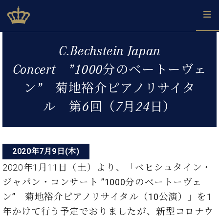
Skip
ベヒシュタインジャパン公式サイト
BECHSTEIN JAPAN Official Site
to
content
投
カ
C.Bechstein Japan
タ
稿
ベ
ベ
ド
メ
企
ロ
Concert ”1000分のベートーヴェ
C.
ナ
ヒ
ヒ
イ
ル
業
グ
ベ
シ
シ
ツ
マ
情
ン” 菊地裕介ピアノリサイタ
ビ
ヒ
ュ
ュ
の
ガ
報
シ
ゲ
タ
展
タ
名
会
ル 第6回（7月24日）
ュ
イ
示
イ
器
員
ー
採
タ
ン
ン
ベ
登
用
イ
シ
で、
の
ヒ
録
情
ン
ピ
演
グ
シ
ご
ョ
報
2020年7月9日(木)
コ
ア
奏
ラ
ュ
案
ン
ノ
ン
し
2020年1月11日（土）より、
「ベヒシュタイン・
ン
タ
内
サ
技
ベ
た
ド
イ
ジャパン・コンサート ”1000分のベートーヴェ
ー
術
ヒ
い！
ピ
ン
各
ト /
ン” 菊地裕介ピアノリサイタル（10公演）」
を1
シ
学
ア
店
C.
ュ
び
ノ
年かけて行う予定でおりましたが、新型コロナウ
ブ
舗
ベ
ベ
タ