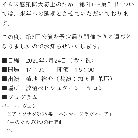
た
を
イルス感染拡大防止のため、第3回～第5回につい
ラ
か
ヒ
ヒ
イ
い！
作
ン
ら
シ
シ
ては、来年への延期とさせていただいておりま
ン・
録
る
ド
の
ュ
ュ
サ
音
こ
す。
ヒ
お
タ
タ
ロ
し
と
ス
知
イ
イ
ン
た
この度、第6回公演を予定通り開催できる運びと
ト
ら
ン
ン
会
い！
音
リ
せ
なりましたのでお知らせいたします。
レ
の
員
と
色
ー
(入
ジ
秘
い
と
荷
デ
■日程 2020年7月24日（金・祝）
密
う
ベ
タ
情
ン
音
方
■開場 14：30 開演 15：00
ヒ
ッ
報
ス
楽
は、
シ
■出演 菊地 裕介（共演：加々見 茉耶）
チ
等)
ニ
家
お
ュ
ュ
■場所 汐留ベヒシュタイン・サロン
達
近
タ
ー
ベ
の
プ
く
■プログラム
C.
イ
ス・
ヒ
声
レ
の
ベ
ン・
ベートーヴェン
イ
シ
ス
直
ヒ
ジ
ベ
：ピアノソナタ第29番「ハンマークラヴィーア」
ュ
リ
営
シ
ベ
ャ
ン
：4手のための3つの行進曲
タ
リ
店
ュ
ヒ
パ
ト
イ
ー
舗
：他
タ
シ
ン
ン・
ス
ま