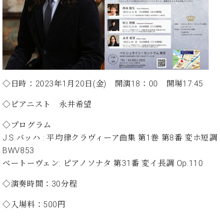
た
を
ラ
か
ヒ
ヒ
イ
い！
作
ン
ら
シ
シ
ン・
録
る
ド
の
ュ
ュ
サ
音
こ
ヒ
お
タ
タ
ロ
し
と
ス
知
イ
イ
ン
た
ト
ら
ン
ン
会
い！
音
リ
せ
レ
の
員
と
色
ー
(入
◇日時：2023年1月20日(金) 開演18：00 開場17:45
ジ
秘
い
と
荷
デ
密
う
ベ
タ
情
◇ピアニスト 永井希望
ン
音
方
ヒ
ッ
報
ス
楽
は、
シ
◇プログラム
チ
等)
ニ
家
お
ュ
J.S.バッハ : 平均律クラヴィーア曲集 第1巻 第8番 変ホ短調
ュ
達
近
タ
ー
BWV853
ベ
の
プ
く
C.
イ
ス・
ヒ
声
レ
の
ベートーヴェン: ピアノソナタ 第31番 変イ長調 Op.110
ベ
ン・
イ
シ
ス
直
ヒ
ジ
ベ
◇演奏時間：30分程
ュ
リ
営
シ
ベ
ャ
ン
タ
リ
店
ュ
ヒ
パ
ト
◇入場料：500円
イ
ー
舗
タ
シ
ン
ン・
ス
ま