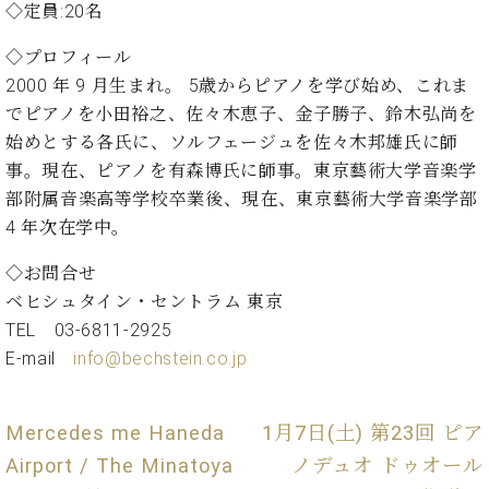
イ
ュ
ブ
◇定員:20名
ジ
(お
で
ン
タ
ロ
正
ャ
知
コ
イ
グ
オンライン試弾
規
◇プロフィール
パ
ら
ン
ン
デ
2000 年 9 月生まれ。 5歳からピアノを学び始め、これま
ン
せ・
メルマガ登録
サ
の
ィ
の
メ
でピアノを小田裕之、佐々木恵子、金子勝子、鈴木弘尚を
ー
音
ー
取
デ
始めとする各氏に、ソルフェージュを佐々木邦雄氏に師
趣
ト
色
ラ
り
ィ
味
/
事。現在、ピアノを有森博氏に師事。東京藝術大学音楽学
ー・
組
ア
か
C.
取
部附属音楽高等学校卒業後、現在、東京藝術大学音楽学部
ベ
み
情
ら
ベ
扱
4 年次在学中。
ヒ
報)
本
ヒ
店
シ
格
シ
ピ
◇お問合せ
ュ
的
ュ
ア
キ
タ
ベヒシュタイン・セントラム 東京
に
タ
ノ
ャ
店
イ
TEL 03-6811-2925
学
イ
製
ン
舗・
ン
E-mail
info@bechstein.co.jp
ぶ
ン
造
ペ
サ
を
方
レ
番
ー
ロ
弾
ま
ジ
号
ン
ン・
く
Mercedes me Haneda
1月7日(土) 第23回 ピア
で
デ
調
前
大
ン
律
Airport / The Minatoya
ノデュオ ドゥオール
に
コ
歓
ス