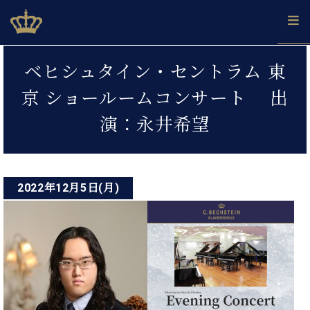
Skip
ベヒシュタインジャパン公式サイト
BECHSTEIN JAPAN Official Site
to
content
投
カ
ベヒシュタイン・セントラム 東
タ
稿
ベ
ベ
ド
メ
企
ロ
京 ショールームコンサート 出
C.
ナ
ヒ
ヒ
イ
ル
業
グ
ベ
シ
シ
ツ
マ
情
演：永井希望
ビ
ヒ
ュ
ュ
の
ガ
報
シ
ゲ
タ
展
タ
名
会
ュ
イ
示
イ
器
員
ー
採
タ
ン
ン
ベ
登
用
イ
2022年12月5日(月)
シ
で、
の
ヒ
録
情
ン
ピ
演
グ
シ
ご
ョ
報
コ
ア
奏
ラ
ュ
案
ン
ノ
ン
し
ン
タ
内
サ
技
ベ
た
ド
イ
ー
術
ヒ
い！
ピ
ン
各
ト /
シ
学
ア
店
C.
ュ
び
ノ
ブ
舗
ベ
ベ
タ