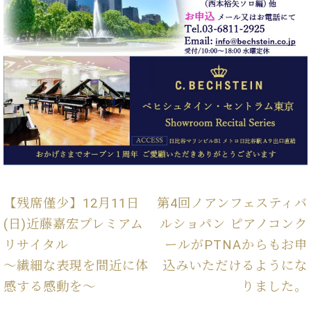
ン
迎。
サ
ベ
会
ベヒ
ー
C.
ヒ
社
シュ
ト
ベ
シ
案
ヒ
タイ
ュ
内
シ
タ
レ
ン・
ュ
イ
ッ
シュ
タ
お
ン・
ス
イ
ーレ
問
シ
ン
ン
合
ュ
イ
音楽
コ
せ
ー
ベ
教室
ン
レ
ン
サ
ト
ー
【残席僅少】12月11日
第4回ノアンフェスティバ
納
ベ
ト
(日)近藤嘉宏プレミアム
ルショパン ピアノコンク
入
代
ヒ
グ
シ
実
理
リサイタル
ールがPTNAからもお申
ラ
ュ
績
店
ン
～繊細な表現を間近に体
込みいただけるようにな
タ
ホ
主
ド
イ
感する感動を～
りました。
ー
催
ピ
ン
ル・
イ
ア