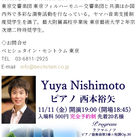
イ
ュ
ブ
ジ
(お
で
東京交響楽団 東京フィルハーモニー交響楽団と共演ほか国
ン
タ
ロ
正
ャ
知
コ
イ
グ
内外で多彩な演奏活動を行なっている。ヤマハ音楽支援制
オンライン試弾
規
パ
ら
ン
ン
デ
度奨学生を満了。藝大附属高校卒業後 東京藝術大学２年宗
ン
せ・
メルマガ登録
サ
の
ィ
次德二特待奨学生。
の
メ
ー
音
ー
取
デ
趣
ト
色
ラ
◇お問合せ
り
ィ
味
/
ー・
ベヒシュタイン・セントラム 東京
組
ア
か
C.
取
ベ
み
情
TEL 03-6811-2925
ら
ベ
扱
ヒ
報)
E-mail
info@bechstein.co.jp
本
ヒ
店
シ
格
シ
ピ
ュ
的
ュ
ア
キ
タ
に
タ
ノ
ャ
店
イ
学
イ
製
ン
舗・
ン
ぶ
ン
造
ペ
サ
を
方
レ
番
ー
ロ
弾
ま
ジ
号
ン
ン・
く
で
デ
調
前
大
ン
律
に
コ
歓
ス