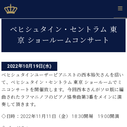
Skip
ベヒシュタインジャパン公式サイト
BECHSTEIN JAPAN Official Site
to
content
投
カ
ベヒシュタイン・セントラム 東
タ
稿
ベ
ベ
ド
メ
企
ロ
京 ショールームコンサート
C.
ナ
ヒ
ヒ
イ
ル
業
グ
ベ
シ
シ
ツ
マ
情
ビ
ヒ
ュ
ュ
の
ガ
報
シ
ゲ
タ
展
タ
名
会
ュ
イ
示
イ
器
員
2022年10月19日(水)
ー
採
タ
ン
ン
ベ
登
用
ベヒシュタインユーザーピアニストの西本裕矢さんを招い
イ
シ
で、
の
ヒ
録
情
て、ベヒシュタイン・セントラム 東京 ショールームでミ
ン
ピ
演
グ
シ
ご
ョ
報
コ
ニコンサートを開催致します。今回西本さんがソロ版に編
ア
奏
ラ
ュ
案
ン
ノ
ン
し
曲されたラフマニノフのピアノ協奏曲第3番をメインに演
ン
タ
内
サ
技
ベ
た
ド
イ
奏して頂きます。
ー
術
ヒ
い！
ピ
ン
各
ト /
シ
学
ア
◇日時：2022年11月11日（金） 18:30開場 19:00開演
店
C.
ュ
び
ノ
ブ
舗
ベ
ベ
タ