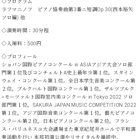
た
◇プログラム
を
ラ
か
ヒ
ヒ
イ
い！
作
ラフマニノフ ピアノ協奏曲第3番ニ短調Op.30(⻄本裕⽮
ン
ら
シ
シ
ン・
録
る
ソロ編) 他
ド
の
ュ
ュ
サ
音
こ
ヒ
お
タ
タ
ロ
し
と
◇演奏時間：30分程
ス
知
イ
イ
ン
た
ト
ら
ン
ン
会
い！
◇入場料：500円
音
リ
せ
レ
の
員
と
色
ー
(入
ジ
秘
い
◇プロフィール
と
荷
デ
密
う
ベ
ショパン国際ピアノコンクール in ASIAアジア大会ソロ部
タ
情
ン
音
方
ヒ
ッ
報
門第１位及びコンチェルトA史上最年少第１位。スタイン
ス
楽
は、
シ
チ
等)
ニ
ウェイ・コンクール第１位。全日本学生音楽コンクール第
家
お
ュ
ュ
２位。ブルクハルト国際コンクール第１位。ザルツブルク
達
近
タ
ー
ベ
の
プ
く
=モーツァルト国際室内楽コンクール in Tokyo 2022 ソロ
C.
イ
ス・
ヒ
声
レ
の
部門第１位。SAKURA JAPAN MUSIC COMPETITION 2022
ベ
ン・
イ
シ
ス
直
ヒ
ジ
第１位。アジア国際音楽コンクール第１位。藝大ピアノコ
ベ
ュ
リ
営
シ
ベ
ャ
ンクール第２位。日本ピアノコンクール第２位。フラン
ン
タ
リ
店
ュ
ヒ
パ
ト
ス・パリユネスコ大会議場また東京紀尾井ホールで平和演
イ
ー
舗
タ
シ
ン
ン・
ス
ま
奏活動を行い 本邦初演公演やリサイタルを継続中。