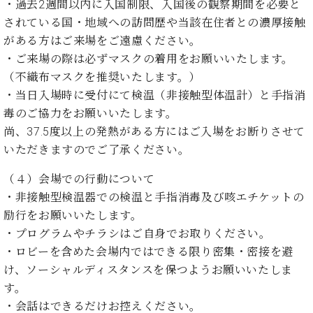
ン
・過去2週間以内に入国制限、入国後の観察期間を必要と
迎。
サ
されている国・地域への訪問歴や当該在住者との濃厚接触
ベ
会
ベヒ
ー
C.
ヒ
社
がある方はご来場をご遠慮ください。
シュ
ト
ベ
シ
案
・ご来場の際は必ずマスクの着用をお願いいたします。
ヒ
タイ
ュ
内
（不織布マスクを推奨いたします。）
シ
タ
レ
ン・
ュ
・当日入場時に受付にて検温（非接触型体温計）と手指消
イ
ッ
シュ
タ
毒のご協力をお願いいたします。
お
ン・
ス
イ
ーレ
問
シ
ン
尚、37.5度以上の発熱がある方にはご入場をお断りさせて
ン
合
ュ
イ
音楽
いただきますのでご了承ください。
コ
せ
ー
ベ
教室
ン
レ
ン
（４）会場での行動について
サ
ト
・非接触型検温器での検温と手指消毒及び咳エチケットの
ー
納
励行をお願いいたします。
ベ
ト
入
代
ヒ
グ
・プログラムやチラシはご自身でお取りください。
シ
実
理
ラ
・ロビーを含めた会場内ではできる限り密集・密接を避
ュ
績
店
ン
け、ソーシャルディスタンスを保つようお願いいたしま
タ
ホ
主
ド
イ
す。
ー
催
ピ
ン
・会話はできるだけお控えください。
ル・
イ
ア