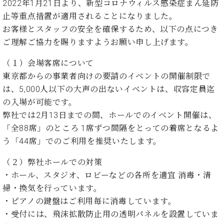
た
を
2022年1月21日より、新型コロナウィルス感染症まん延防
ラ
か
ヒ
ヒ
イ
い！
作
止等重点措置が適用されることになりました。
ン
ら
シ
シ
ン・
録
る
ド
の
お客様とスタッフの安全を確保するため、以下の点につき
ュ
ュ
サ
音
こ
ヒ
お
ご理解ご協力を賜りますようお願い申し上げます。
タ
タ
ロ
し
と
ス
知
イ
イ
ン
た
ト
ら
（１）会場客席について
ン
ン
会
い！
音
リ
せ
レ
の
東京都からの事業者向けの要請のイベントの開催制限で
員
と
色
ー
(入
ジ
秘
い
は、5,000人以下の大声の出ないイベントは、収容定員迄
と
荷
デ
密
う
の入場が可能です。
ベ
タ
情
ン
音
方
ヒ
弊社では2月13日までの間、ホールでのイベント開催は、
ッ
報
ス
楽
は、
シ
チ
等)
「全88席」のところ 1席ずつ間隔をとっての着席となるよ
ニ
家
お
ュ
ュ
う「44席」でのご利用を推奨いたします。
達
近
タ
ー
ベ
の
プ
く
C.
イ
（２）弊社ホールでの対策
ス・
ヒ
声
レ
の
ベ
ン・
イ
・ホール、スタジオ、ロビーなどの各所を適宜 消毒・清
シ
ス
直
ヒ
ジ
ベ
ュ
リ
営
掃・換気を行っています。
シ
ベ
ャ
ン
タ
リ
店
・ピアノの鍵盤はご利用毎に消毒しています。
ュ
ヒ
パ
ト
イ
ー
舗
タ
シ
ン
・受付には、飛沫拡散防止用の透明パネルを設置していま
ン・
ス
ま