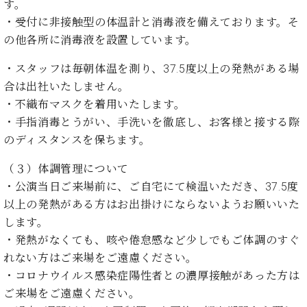
イ
ュ
ブ
す。
ジ
(お
で
ン
タ
ロ
正
・受付に非接触型の体温計と消毒液を備えております。そ
ャ
知
コ
イ
グ
オンライン試弾
規
の他各所に消毒液を設置しています。
パ
ら
ン
ン
デ
ン
せ・
メルマガ登録
サ
の
ィ
・スタッフは毎朝体温を測り、37.5度以上の発熱がある場
の
メ
ー
音
ー
取
デ
合は出社いたしません。
趣
ト
色
ラ
り
ィ
・不織布マスクを着用いたします。
味
/
ー・
組
ア
か
C.
・手指消毒とうがい、手洗いを徹底し、お客様と接する際
取
ベ
み
情
ら
ベ
扱
のディスタンスを保ちます。
ヒ
報)
本
ヒ
店
シ
格
シ
ピ
（３）体調管理について
ュ
的
ュ
ア
キ
・公演当日ご来場前に、ご自宅にて検温いただき、37.5度
タ
に
タ
ノ
ャ
店
イ
以上の発熱がある方はお出掛けにならないようお願いいた
学
イ
製
ン
舗・
ン
します。
ぶ
ン
造
ペ
サ
を
・発熱がなくても、咳や倦怠感など少しでもご体調のすぐ
方
レ
番
ー
ロ
弾
ま
ジ
号
ン
れない方はご来場をご遠慮ください。
ン・
く
で
デ
調
・コロナウイルス感染症陽性者との濃厚接触があった方は
前
大
ン
律
ご来場をご遠慮ください。
に
コ
歓
ス