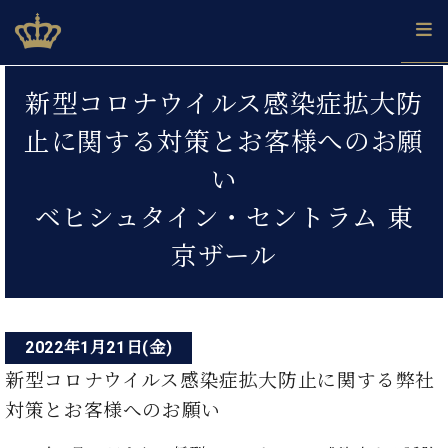
Skip
ベヒシュタインジャパン公式サイト
BECHSTEIN JAPAN Official Site
to
content
投
カ
新型コロナウイルス感染症拡大防
タ
稿
ベ
ベ
ド
メ
企
ロ
止に関する対策とお客様へのお願
C.
ナ
ヒ
ヒ
イ
ル
業
グ
ベ
シ
シ
ツ
マ
情
い
ビ
ヒ
ュ
ュ
の
ガ
報
シ
ゲ
タ
展
タ
名
会
ベヒシュタイン・セントラム 東
ュ
イ
示
イ
器
員
ー
採
タ
京ザール
ン
ン
ベ
登
用
イ
シ
で、
の
ヒ
録
情
ン
ピ
演
グ
シ
ご
ョ
報
コ
ア
奏
ラ
ュ
案
ン
ノ
ン
し
ン
タ
内
2022年1月21日(金)
サ
技
ベ
た
ド
イ
ー
新型コロナウイルス感染症拡大防止に関する弊社
術
ヒ
い！
ピ
ン
各
ト /
シ
学
ア
対策とお客様へのお願い
店
C.
ュ
び
ノ
ブ
舗
ベ
ベ
タ