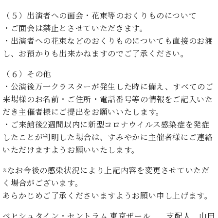
・
ス
ベ
ノ
セ
（５）出演者への面会・花束等のおくりものについて
タ
ン
ン
ジ
ト
・ご面会は禁止とさせていただきます。
ト
C.
オ
ラ
ベ
・出演者への花束などのおくりものについても直接のお渡
ム
ヒ
コ
し、お預かりも出来かねますのでご了承ください。
東
シ
納
ン
京
ュ
（６）その他
入
ク
タ
実
ー
・公演後万一クラスターが発生した時に備え、すべてのご
イ
績
ル
店
来場様のお名前・ご住所・電話番号等の情報をご記入いた
ン
音
長
だき主催者様にご提出をお願いいたします。
コ
楽
ご
音
・ご来館後2週間以内に新型コロナウイルス感染症を発症
ン
教
挨
楽
サ
したことが判明した場合は、すみやかに主催者様にご連絡
室
拶
教
ー
いただけますようお願いいたします。
展
室
ト
示
ご
ア
※なお今後の感染状況により上記内容を変更させていただ
情
愛
ッ
報
く場合がございます。
用
プ
ホー
あらかじめご了承くださいますようお願い申し上げます。
者
ラ
ル・
の
イ
スタ
ベヒシュタイン・セントラム 東京ザール 支配人 山田
声