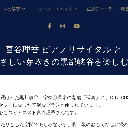
インの秘密
ニュース・イベント
正規ディーラー・取
アノを
器ベヒシュタイン
メルマガ会員登録ご案内
い！ という方は、お近くの直営店舗まで
オンライン試弾
ン レジデンス
ストリー
各店舗からのお知らせ
宮谷理香 ピアノリサイタル と
(入荷情報等)
シューレ音楽教室
さしい芽吹きの黒部峡谷を楽し
声
/
C.ベヒシュタイン レジデンス
取り組
プレスリリース
(お知らせ・メディア情報)
京
インの音色
キャンペーン
スタッフご挨拶
インを弾く前に
技術者紹介
れた黒川峡谷・宇奈月温泉の老舗「延楽」に、C. BECHST
展示情報【ユーロピアノ特選
コンサート
セットになった贅沢なプランが組まれています。
イン・シューレ
イベント情報
をもつピアニスト宮谷理香さんです。
八王子工房ブログ
レッスンイベント
ホール・スタジオ
アクセス
ったりとした空間で楽しみながら、最上級のおもてなしに浸
お問い合わせ