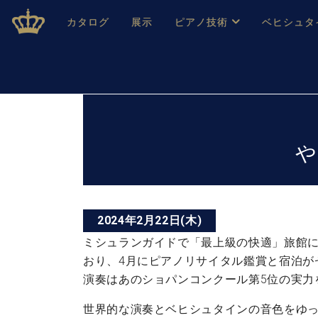
Skip
ベヒシュタインジャパン公式サイト
BECHSTEIN JAPAN Official Site
カタログ
展示
ピアノ技術
ベヒシュタ
to
content
ベヒシュタインのグランドピ
ドイツの名
作ること
ベヒシュタインで、 演奏したい！ 学びたい！ 録音した
投
C.ベヒシュタイン コンサート / C.ベヒシュタイ
ブランドヒ
音色とタッチ
稿
ベヒシュタイン・
趣味から本格的に学ぶ方まで大歓迎。
や
音楽家達の
ナ
C.ベヒシュタイン コンサート
ベヒシュタイン・ジャパンの
み
ベヒシュタイン・セントラム 東
ビ
ベヒシュタ
ゲ
ピアノ製造番号
2024年2月22日(木)
店長ご挨拶
ベヒシュタ
ー
展示情報
ミシュランガイドで「最上級の快適」旅館に選ば
ホール・スタジオレンタル
おり、4月にピアノリサイタル鑑賞と宿泊が
ベヒシュタ
シ
ホール・スタジオ空き状況
演奏はあのショパンコンクール第5位の実力
動画収録サービス
ョ
納入実績 
音楽教室
世界的な演奏とベヒシュタインの音色をゆ
ピアノのコンシェルジュ