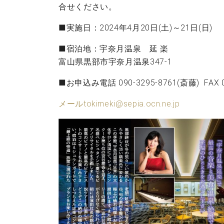
ン
合せください。
C.ベヒシュタイン コンサート
アクセス
納入実績 
グランドピアノ
セントラム東京のご案内(PDF)
■実施日：2024年4月20日(土)～21日(日)
お問い合わせ
ご愛用者の
C.ベヒシュタイン アカデミー
■宿泊地：宇奈月温泉 延 楽
富山県黒部市宇奈月温泉347-1
アーティストカスタマーサービス(
W.ホフマン プロフェッショナル
■お申込み電話 090-3295-8761(斎藤) FAX 07
アフターサービス(調律)
W.ホフマン トラディション
調律師紹介
メールtokimeki@sepia.ocn.ne.jp
調律料金表
お問い合わせ
W.ホフマン ヴィジョン
尾山調律師のブログ Die Musikgasse（音楽の小道）
C.BECHSTEIN Digital(ベヒシュタイン デジタル)