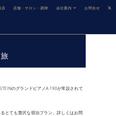
扱店
店舗・サロン・調律
会社案内
お問合せ
企業情報
メルマガ登録
採用情報
む旅
ベヒシュタイン・サロン会員
本社：八王子・技術営業センター
ベヒシュタイン・ジャパンブログ
EINのグランドピアノA.190が常設されて
中古】
れるとても贅沢な宿泊プラン。詳しくはお問