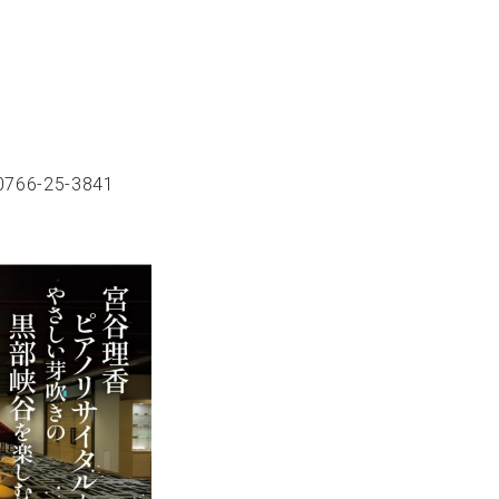
C.ベヒシュタイン コンサート
代理店主催イベント
音楽教室
アップライトピアノ
コンクール
声
音楽教室
調律)
66-25-3841