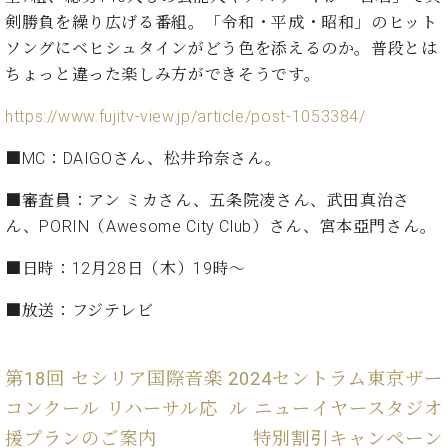
た
を
ラ
か
ヒ
ヒ
剣勝負を繰り広げる番組。「令和・平成・昭和」のヒット
イ
い！
作
ン
ら
シ
シ
ン・
録
ソングにベヒシュタインがどう色を添えるのか。普段とは
る
ド
の
ュ
ュ
サ
音
こ
ちょっと違った楽しみ方ができそうです。
ヒ
お
タ
タ
ロ
し
と
ス
知
イ
イ
ン
た
https://www.fujitv-view.jp/article/post-1053384/
ト
ら
ン
ン
会
い！
音
リ
せ
レ
の
員
と
■MC：DAIGOさん、松井玲奈さん。
色
ー
(入
ジ
秘
い
と
荷
デ
密
う
■審査員：アン ミカさん、五条院凌さん、武田真治さ
ベ
タ
情
ン
音
方
ん、PORIN（Awesome City Club）さん、宮本亞門さん。
ヒ
ッ
報
ス
楽
は、
シ
チ
等)
ニ
家
お
■日時：12月28日（木）19時～
ュ
ュ
達
近
タ
ー
ベ
の
プ
く
■放送：フジテレビ
C.
イ
ス・
ヒ
声
レ
の
ベ
ン・
イ
シ
ス
直
ヒ
ジ
ベ
ュ
リ
営
第18回 セシリア国際音楽
2024セントラム東京ザー
シ
ベ
ャ
ン
タ
リ
店
ュ
ヒ
パ
コンクール リハーサル応
ル ニューイヤースタジオ
ト
イ
ー
舗
タ
シ
ン
援プランのご案内
特別割引キャンペーン
ン・
ス
ま