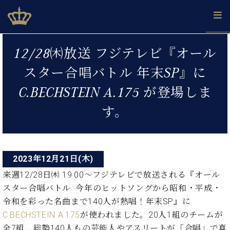
Skip
ベヒシュタインジャパン公式サイト
BECHSTEIN JAPAN Official Site
to
content
投
カ
12/28㈭放送 フジテレビ『オール
タ
稿
ベ
ベ
ド
メ
企
ロ
スター合唱バトル 年末SP』に
C.
ナ
ヒ
ヒ
イ
ル
業
グ
ベ
シ
シ
ツ
マ
情
C.BECHSTEIN A.175 が登場しま
ビ
ヒ
ュ
ュ
の
ガ
報
シ
ゲ
タ
展
タ
名
会
す。
ュ
イ
示
イ
器
員
ー
採
タ
ン
ン
ベ
登
用
イ
シ
で、
の
ヒ
録
情
ン
ピ
演
グ
シ
ご
ョ
報
2023年12月21日(木)
コ
ア
奏
ラ
ュ
案
ン
ノ
ン
し
来週12/28日㈭ 19:00～フジテレビで放送される『オール
ン
タ
内
サ
技
ベ
た
ド
イ
スター合唱バトル 今年のヒットソングから昭和・平成・
ー
術
ヒ
い！
ピ
ン
令和を彩った名曲まで140人が熱唱！年末SP』に
各
ト /
シ
学
ア
店
C.BECHSTEIN A.175
が使われました。20人1組のチームが
C.
ュ
び
ノ
ブ
舗
全7組、総勢140人もの芸能人やアスリートが「合唱」で真
ベ
ベ
タ