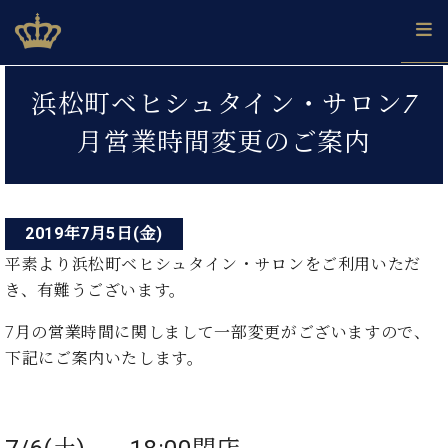
Skip
ベヒシュタインジャパン公式サイト
BECHSTEIN JAPAN Official Site
to
content
投
カ
浜松町ベヒシュタイン・サロン7
タ
稿
ベ
ベ
ド
メ
企
ロ
月営業時間変更のご案内
C.
ナ
ヒ
ヒ
イ
ル
業
グ
ベ
シ
シ
ツ
マ
情
ビ
ヒ
ュ
ュ
の
ガ
報
シ
ゲ
タ
展
タ
名
会
ュ
イ
示
イ
器
員
2019年7月5日(金)
ー
採
タ
ン
ン
ベ
登
用
平素より浜松町ベヒシュタイン・サロンをご利用いただ
イ
シ
で、
の
ヒ
録
情
き、有難うございます。
ン
ピ
演
グ
シ
ご
ョ
報
コ
ア
奏
ラ
ュ
案
7月の営業時間に関しまして一部変更がございますので、
ン
ノ
ン
し
ン
タ
内
サ
下記にご案内いたします。
技
ベ
た
ド
イ
ー
術
ヒ
い！
ピ
ン
各
ト /
シ
学
ア
店
C.
ュ
び
ノ
ブ
舗
ベ
ベ
タ