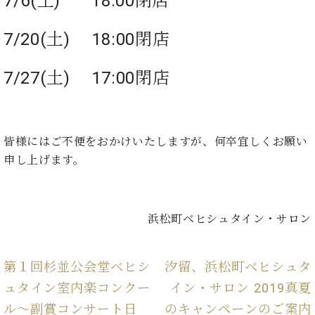
7/6(土) 18:00閉店
た
を
ラ
か
ヒ
ヒ
イ
い！
作
ン
ら
シ
シ
ン・
録
る
7/20(土) 18:00閉店
ド
の
ュ
ュ
サ
音
こ
ヒ
お
タ
タ
ロ
し
と
ス
知
7/27(土) 17:00閉店
イ
イ
ン
た
ト
ら
ン
ン
会
い！
音
リ
せ
レ
の
員
と
色
ー
(入
ジ
秘
い
と
荷
デ
密
う
皆様にはご不便をおかけいたしますが、何卒宜しくお願い
ベ
タ
情
ン
音
方
申し上げます。
ヒ
ッ
報
ス
楽
は、
シ
チ
等)
ニ
家
お
ュ
ュ
達
近
タ
ー
ベ
の
プ
く
浜松町ベヒシュタイン・サロン
C.
イ
ス・
ヒ
声
レ
の
ベ
ン・
イ
シ
ス
直
ヒ
ジ
ベ
ュ
リ
営
第１回杉並公会堂ベヒシ
汐留、浜松町ベヒシュタ
シ
ベ
ャ
ン
タ
リ
店
ュ
ヒ
パ
ュタイン室内楽コンクー
イン・サロン 2019真夏
ト
イ
ー
舗
タ
シ
ン
ル～副賞コンサート日
のキャンペーンのご案内
ン・
ス
ま