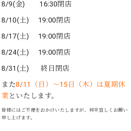
た
を
8/9(金) 16:30閉店
ラ
か
ヒ
ヒ
イ
い！
作
ン
ら
シ
シ
ン・
録
る
ド
の
ュ
ュ
8/10(土) 19:00閉店
サ
音
こ
ヒ
お
タ
タ
ロ
し
と
ス
知
イ
イ
ン
た
8/17(土) 19:00閉店
ト
ら
ン
ン
会
い！
音
リ
せ
レ
の
員
と
色
ー
(入
ジ
秘
8/24(土) 19:00閉店
い
と
荷
デ
密
う
ベ
タ
情
ン
音
方
8/31(土) 終日閉店
ヒ
ッ
報
ス
楽
は、
シ
チ
等)
ニ
家
お
ュ
ュ
また
8/11（日）～15日（木）は夏期休
達
近
タ
ー
ベ
の
プ
く
C.
イ
業
といたします。
ス・
ヒ
声
レ
の
ベ
ン・
イ
シ
ス
直
ヒ
ジ
ベ
ュ
リ
営
皆様にはご不便をおかけいたしますが、何卒宜しくお願い
シ
ベ
ャ
ン
タ
リ
店
申し上げます。
ュ
ヒ
パ
ト
イ
ー
舗
タ
シ
ン
ン・
ス
ま