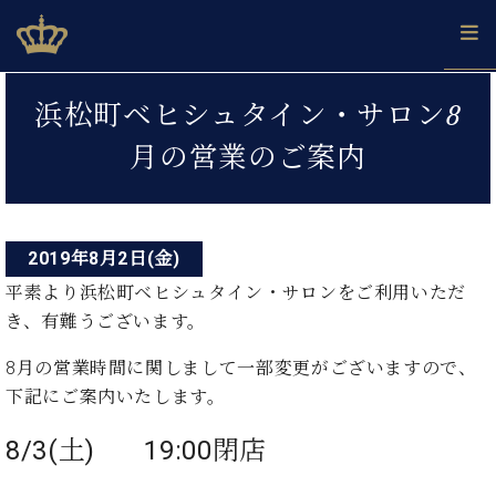
Skip
ベヒシュタインジャパン公式サイト
BECHSTEIN JAPAN Official Site
to
content
投
カ
浜松町ベヒシュタイン・サロン8
タ
稿
ベ
ベ
ド
メ
企
ロ
月の営業のご案内
C.
ナ
ヒ
ヒ
イ
ル
業
グ
ベ
シ
シ
ツ
マ
情
ビ
ヒ
ュ
ュ
の
ガ
報
シ
ゲ
タ
展
タ
名
会
ュ
イ
示
イ
器
員
2019年8月2日(金)
ー
採
タ
ン
ン
ベ
登
用
平素より浜松町ベヒシュタイン・サロンをご利用いただ
イ
シ
で、
の
ヒ
録
情
き、有難うございます。
ン
ピ
演
グ
シ
ご
ョ
報
コ
ア
奏
ラ
ュ
案
8月の営業時間に関しまして一部変更がございますので、
ン
ノ
ン
し
ン
タ
内
サ
下記にご案内いたします。
技
ベ
た
ド
イ
ー
術
ヒ
い！
ピ
ン
各
ト /
8/3(土) 19:00閉店
シ
学
ア
店
C.
ュ
び
ノ
ブ
舗
ベ
ベ
タ