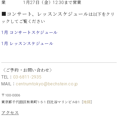
イ
ュ
ブ
業 1月27日（金）12:30まで営業
ジ
(お
で
ン
タ
ロ
正
ャ
知
コ
イ
グ
オンライン試弾
規
■コンサート、レッスンスケジュール
は以下をクリ
パ
ら
ン
ン
デ
ン
せ・
ックしてご覧ください
メルマガ登録
サ
の
ィ
の
メ
ー
音
ー
1月 コンサートスケジュール
取
デ
趣
ト
色
ラ
り
ィ
味
/
ー・
1月 レッスンスケ
ジュール
組
ア
か
C.
取
ベ
み
情
ら
ベ
扱
ヒ
報)
本
ヒ
店
シ
格
シ
ピ
ュ
的
ュ
ア
キ
〈ご予約・お問い合わせ〉
タ
に
タ
ノ
ャ
店
TEL：
03-6811-2935
イ
学
イ
製
ン
舗・
ン
MAIL：
centrumtokyo@bechstein.co.jp
ぶ
ン
造
ペ
サ
を
方
レ
番
ー
ロ
弾
〒100-0006
ま
ジ
号
ン
ン・
く
東京都千代田区有楽町1-5-1 日比谷マリンビルB1
［
地図
］
で
デ
調
前
大
ン
律
に
コ
アクセス
歓
ス