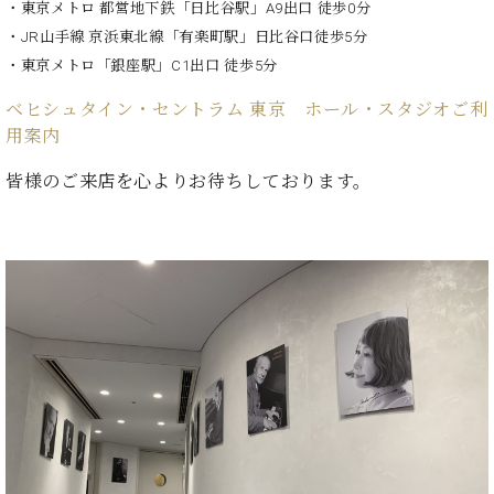
ン
・東京メトロ 都営地下鉄「日比谷駅」A9出口 徒歩0分
迎。
サ
ベ
会
・JR山手線 京浜東北線「有楽町駅」日比谷口徒歩5分
ベヒ
ー
C.
ヒ
社
・東京メトロ「銀座駅」C1出口 徒歩5分
シュ
ト
ベ
シ
案
ヒ
タイ
ュ
ベヒシュタイン・セントラム 東京 ホール・スタジオご利
内
シ
タ
レ
ン・
用案内
ュ
イ
ッ
シュ
タ
お
皆様のご来店を心よりお待ちしております。
ン・
ス
イ
ーレ
問
シ
ン
ン
合
ュ
イ
音楽
コ
せ
ー
ベ
教室
ン
レ
ン
サ
ト
ー
納
ベ
ト
入
代
ヒ
グ
シ
実
理
ラ
ュ
績
店
ン
タ
ホ
主
ド
イ
ー
催
ピ
ン
ル・
イ
ア