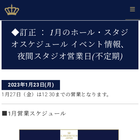
Skip
ベヒシュタインジャパン公式サイト
BECHSTEIN JAPAN Official Site
to
content
投
カ
◆訂正 ： 1月のホール・スタジ
タ
稿
ベ
ベ
ド
メ
企
ロ
オスケジュール イベント情報、
C.
ナ
ヒ
ヒ
イ
ル
業
グ
ベ
シ
シ
ツ
マ
情
夜間スタジオ営業日(不定期)
ビ
ヒ
ュ
ュ
の
ガ
報
シ
ゲ
タ
展
タ
名
会
ュ
イ
示
イ
器
員
ー
採
タ
ン
ン
ベ
登
用
イ
2023年1月23日(月)
シ
で、
の
ヒ
録
情
ン
ピ
演
グ
シ
ご
1月27日（金）は12:30までの営業となります。
ョ
報
コ
ア
奏
ラ
ュ
案
ン
ノ
ン
し
ン
タ
内
サ
技
ベ
た
■1月
営業スケジュール
ド
イ
ー
術
ヒ
い！
ピ
ン
各
ト /
シ
学
ア
店
C.
ュ
び
ノ
ブ
舗
ベ
ベ
タ