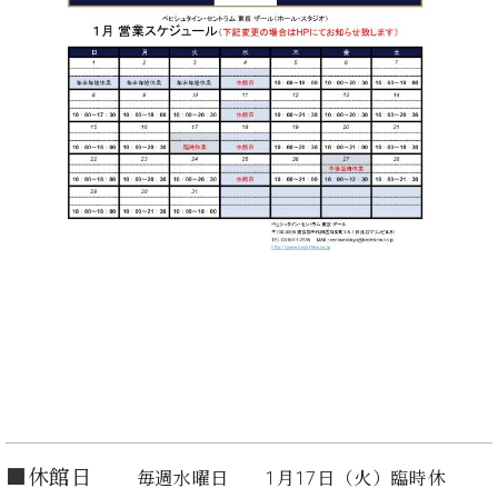
た
を
ラ
か
ヒ
ヒ
イ
い！
作
ン
ら
シ
シ
ン・
録
る
ド
の
ュ
ュ
サ
音
こ
ヒ
お
タ
タ
ロ
し
と
ス
知
イ
イ
ン
た
ト
ら
ン
ン
会
い！
音
リ
せ
レ
の
員
と
色
ー
(入
ジ
秘
い
と
荷
デ
密
う
ベ
タ
情
ン
音
方
ヒ
ッ
報
ス
楽
は、
シ
チ
等)
ニ
家
お
ュ
ュ
達
近
タ
ー
ベ
の
プ
く
C.
イ
ス・
ヒ
声
レ
の
ベ
ン・
イ
シ
ス
直
ヒ
ジ
ベ
ュ
リ
営
シ
ベ
ャ
ン
タ
リ
店
ュ
ヒ
パ
ト
イ
ー
舗
タ
シ
ン
■
休館日
毎週水曜日 1月17日（火）臨時休
ン・
ス
ま