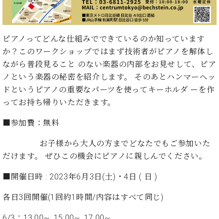
イ
ュ
ブ
ジ
(お
で
ン
タ
ロ
正
ャ
知
コ
イ
グ
オンライン試弾
規
パ
ら
ン
ン
デ
ピアノってどんな仕組みでできているのか知っています
ン
せ・
メルマガ登録
サ
の
ィ
の
メ
か？このワークショップではまず技術者がピアノを解体し
ー
音
ー
取
デ
ながら普段見ること のない楽器の内部をお見せして、ピア
趣
ト
色
ラ
り
ィ
味
/
ノという楽器の秘密を紹介します。 そのあとハンマーヘッ
ー・
組
ア
か
C.
取
ドというピアノの重要なパーツを使ってキーホルダ ーを作
ベ
み
情
ら
ベ
扱
ヒ
ってお持ち帰りいただきます。
報)
本
ヒ
店
シ
格
シ
ピ
■参加費：無料
ュ
的
ュ
ア
キ
タ
に
タ
ノ
ャ
店
お子様から大人の方までどなたでもご参加いた
イ
学
イ
製
ン
舗・
ン
だけます。 ぜひこの機会にピアノに親しんでください。
ぶ
ン
造
ペ
サ
を
方
レ
番
ー
ロ
■開催日時 : 2023年6月3日(土)・4日 ( 日 )
弾
ま
ジ
号
ン
ン・
く
で
デ
調
各日3回開催(1回約1時間/内容はすべて同じ)
前
大
ン
律
に
コ
歓
ス
6/3：13:00~, 15:00~, 17:00~