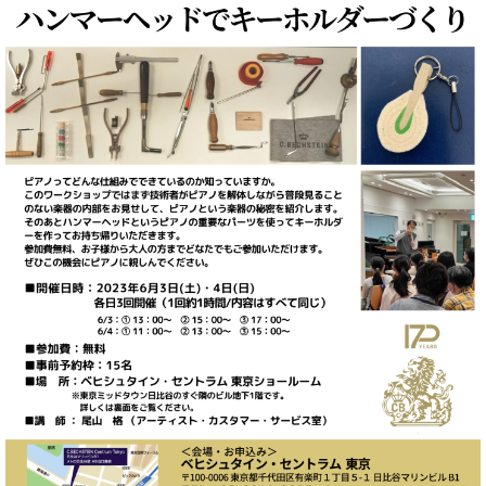
た
を
ラ
か
ヒ
ヒ
イ
い！
作
ン
ら
シ
シ
ン・
録
る
ド
の
ュ
ュ
サ
音
こ
ヒ
お
タ
タ
ロ
し
と
ス
知
イ
イ
ン
た
ト
ら
ン
ン
会
い！
音
リ
せ
レ
の
員
と
色
ー
(入
ジ
秘
い
と
荷
デ
密
う
ベ
タ
情
ン
音
方
ヒ
ッ
報
ス
楽
は、
シ
チ
等)
ニ
家
お
ュ
ュ
達
近
タ
ー
ベ
の
プ
く
C.
イ
ス・
ヒ
声
レ
の
ベ
ン・
イ
シ
ス
直
ヒ
ジ
ベ
ュ
リ
営
シ
ベ
ャ
ン
タ
リ
店
ュ
ヒ
パ
ト
イ
ー
舗
タ
シ
ン
ン・
ス
ま