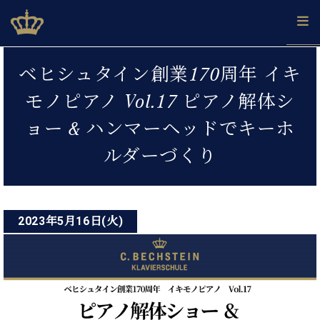
Skip
ベヒシュタインジャパン公式サイト
BECHSTEIN JAPAN Official Site
to
content
投
カ
ベヒシュタイン創業170周年 イキ
タ
稿
ベ
ベ
ド
メ
企
ロ
モノピアノ Vol.17 ピアノ解体シ
C.
ナ
ヒ
ヒ
イ
ル
業
グ
ベ
シ
シ
ツ
マ
情
ョー & ハンマーヘッドでキーホ
ビ
ヒ
ュ
ュ
の
ガ
報
シ
ゲ
タ
展
タ
名
会
ルダーづくり
ュ
イ
示
イ
器
員
ー
採
タ
ン
ン
ベ
登
用
イ
シ
で、
の
ヒ
録
情
ン
ピ
演
グ
シ
ご
ョ
報
2023年5月16日(火)
コ
ア
奏
ラ
ュ
案
ン
ノ
ン
し
ン
タ
内
サ
技
ベ
た
ド
イ
ー
術
ヒ
い！
ピ
ン
各
ト /
シ
学
ア
店
C.
ュ
び
ノ
ブ
舗
ベ
ベ
タ