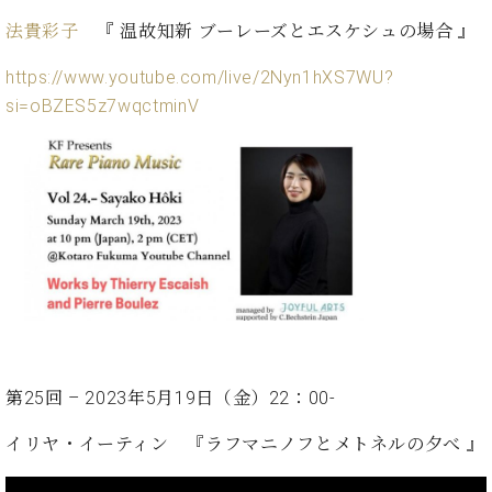
業
マ
セ
法貴彩子
『 温故知新 ブーレーズとエスケシュの場合 』
ン
ン
ト
タ
https://www.youtube.com/live/2Nyn1hXS7WU?
ー
ラ
si=oBZES5z7wqctminV
デ
ィ
ス
シ
タ
ョ
ッ
ン
フ
ご
W.
挨
ホ
拶
フ
技
マ
術
ン
者
ヴ
紹
第25回 – 2023年5月19日（金）22：00-
ィ
介
ジ
展示
イリヤ・イーティン
『ラフマニノフとメトネルの夕べ 』
ョ
情報
ン
【ユ