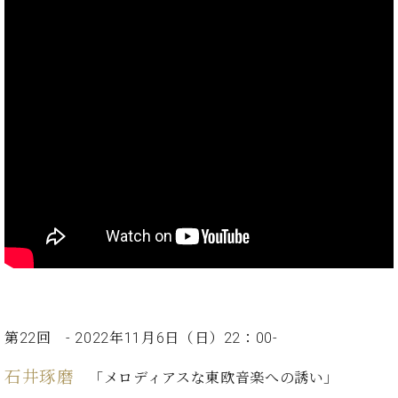
ト
ジオ
ピ
レン
ア
タル
ノ
ホー
ル・
C.
スタ
ベ
ジオ
ヒ
空き
シ
状況
ュ
動
タ
画
イ
収
ン
録
レ
サ
ジ
ー
デ
ビ
ン
ス
第22回 - 2022年11月6日（日）22：00‐
ス
音
ア
楽
石井琢磨
「メロディアスな東欧音楽への誘い」
ッ
教