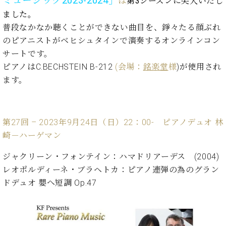
ミュージック2023-2024」
は
第3シーズンに突入いたし
た
を
ラ
か
ヒ
ヒ
イ
い！
作
ました。
ン
ら
シ
シ
ン・
録
る
普段なかなか聴くことができない曲目を、錚々たる顔ぶれ
ド
の
ュ
ュ
サ
音
こ
ヒ
お
のピアニストがベヒシュタインで演奏するオンラインコン
タ
タ
ロ
し
と
ス
知
サートです。
イ
イ
ン
た
ト
ら
ン
ン
ピアノはC.BECHSTEIN B-212
(会場：
銘楽堂
様
)が使用され
会
い！
音
リ
せ
レ
の
員
と
ます。
色
ー
(入
ジ
秘
い
と
荷
デ
密
う
ベ
タ
情
ン
音
方
ヒ
ッ
報
ス
第27回 – 2023年9月24日（日）22：00-
ピアノデュオ 林
楽
は、
シ
チ
等)
ニ
家
お
崎－ハーゲマン
ュ
ュ
達
近
タ
ー
ベ
の
プ
く
ジャクリーン・フォンテイン：ハマドリアーデス (2004)
C.
イ
ス・
ヒ
声
レ
の
レオポルディーネ・ブラヘトカ：ピアノ連弾の為のグラン
ベ
ン・
イ
シ
ス
直
ヒ
ジ
ドデュオ 嬰へ短調 Op.47
ベ
ュ
リ
営
シ
ベ
ャ
ン
タ
リ
店
ュ
ヒ
パ
ト
イ
ー
舗
タ
シ
ン
ン・
ス
ま