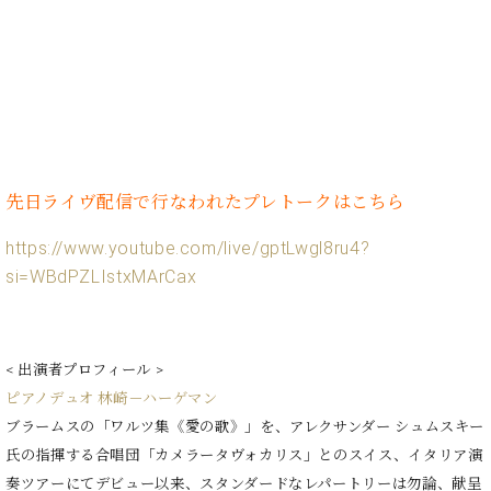
ン
迎。
サ
ベ
会
ベヒ
ー
C.
ヒ
社
シュ
ト
ベ
シ
案
ヒ
タイ
ュ
内
シ
タ
レ
ン・
ュ
イ
ッ
シュ
タ
お
ン・
ス
イ
ーレ
先日ライヴ配信で行なわれたプレトークはこちら
問
シ
ン
ン
合
ュ
イ
音楽
コ
https://www.youtube.com/live/gptLwgl8ru4?
せ
ー
ベ
教室
ン
si=WBdPZLIstxMArCax
レ
ン
サ
ト
ー
納
ベ
ト
入
代
ヒ
グ
< 出演者プロフィール >
シ
実
理
ラ
ピアノデュオ 林崎－ハーゲマン
ュ
績
店
ン
タ
ブラームスの「ワルツ集《愛の歌》」を、アレクサンダー シュムスキー
ホ
主
ド
イ
ー
催
氏の指揮する合唱団「カメラータヴォカリス」とのスイス、イタリア演
ピ
ン
ル・
イ
奏ツアーにてデビュー以来、スタンダードなレパートリーは勿論、献呈
ア