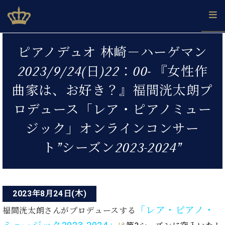
Skip
ベヒシュタインジャパン公式サイト
BECHSTEIN JAPAN Official Site
to
content
投
カ
ピアノデュオ 林崎－ハーゲマン
タ
稿
ベ
ベ
ド
メ
企
ロ
2023/9/24(日)22：00‐ 『女性作
C.
ナ
ヒ
ヒ
イ
ル
業
グ
ベ
シ
シ
ツ
マ
情
曲家は、お好き？』福間洸太朗プ
ビ
ヒ
ュ
ュ
の
ガ
報
シ
ゲ
タ
展
タ
名
会
ロデュース「レア・ピアノミュー
ュ
イ
示
イ
器
員
ー
採
タ
ジック」オンラインコンサー
ン
ン
ベ
登
用
イ
シ
で、
の
ヒ
録
情
ト”シーズン2023-2024”
ン
ピ
演
グ
シ
ご
ョ
報
コ
ア
奏
ラ
ュ
案
ン
ノ
ン
し
ン
タ
内
サ
技
ベ
た
ド
イ
ー
術
ヒ
い！
2023年8月24日(木)
ピ
ン
各
ト /
シ
学
ア
「レア・ピアノ・
店
福間洸太朗さんがプロデュースする
C.
ュ
び
ノ
ブ
舗
ベ
ベ
タ