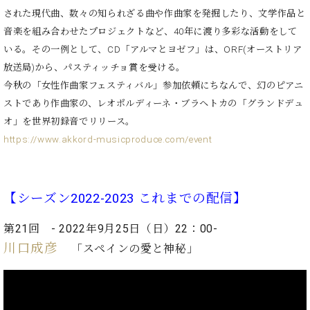
・
ス
ベ
ノ
された現代曲、数々の知られざる曲や作曲家を発掘したり、文学作品と
セ
タ
ン
ン
音楽を組み合わせたプロジェクトなど、40年に渡り多彩な活動をして
ジ
ト
ト
C.
いる。その一例として、CD「アルマとヨゼフ」は、ORF(オーストリア
オ
ラ
ベ
放送局)から、パスティッチョ賞を受ける。
ム
ヒ
コ
東
今秋の「女性作曲家フェスティバル」参加依頼にちなんで、幻のピアニ
シ
納
ン
京
ュ
ストであり作曲家の、レオポルディーネ・ブラヘトカの「グランドデュ
入
ク
タ
実
ー
オ」を世界初録音でリリース。
イ
績
ル
店
https://www.akkord-musicproduce.com/event
ン
音
長
コ
楽
ご
音
ン
教
挨
楽
サ
【シーズン2022-2023 これまでの配信】
室
拶
教
ー
展
室
ト
示
第21回 - 2022年9月25日（日）22：00-
ご
ア
情
川口成彦
「スペイ
ンの愛と神秘」
愛
ッ
報
用
プ
ホー
者
ラ
ル・
の
イ
スタ
声