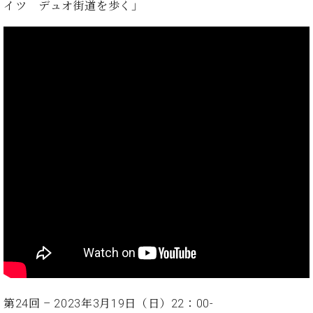
ー
イツ デュオ街道を歩く」
内
(PDF)
W.
お
ホ
問
フ
い
マ
合
ン
わ
プ
せ
ロ
フ
ェ
本
ッ
社
シ
：
ョ
八
ナ
王
ル
子
・
技
W.
術
ホ
営
第24回 – 2023年3月19日（日）22：00-
フ