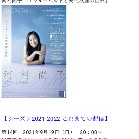
河村尚子
「シューベルトと矢代秋雄の世界」
ク
セ
ス
お
問
い
合
わ
せ
ア
ー
テ
ィ
ス
ト
【シーズン2021-2022 これまでの配信】
カ
ス
第14回 2021年9月19日（日） 20：00～
タ