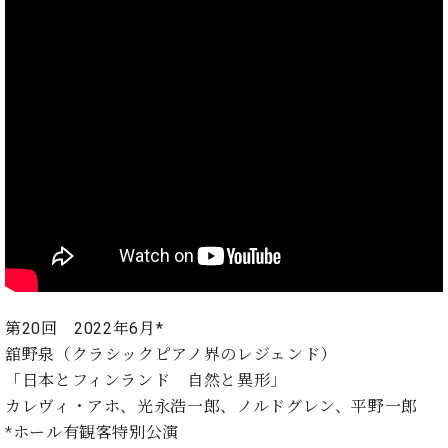
第20回 2022年6月*
舘野泉（クラシックピアノ界のレジェンド）
「日本とフィンランド 自然と異形」
カレヴィ・アホ、光永浩一郎、ノルドグレン、平野一郎
*ホール有観客特別公演