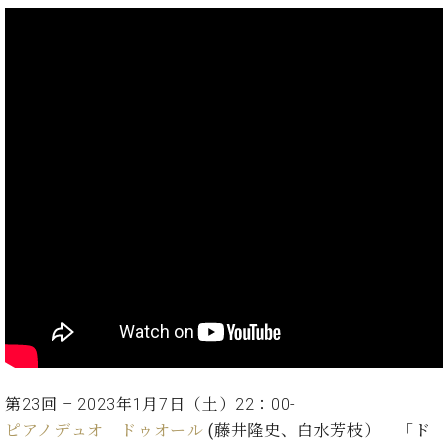
プ
室
ラ
ピ
イ
ア
ト
ノ
ピ
の
ア
コ
ノ
ン
シ
ェ
C.
ル
ベ
ジ
ヒ
ュ
シ
ア
ュ
ク
タ
セ
イ
ス
ン
セン
ア
トラ
カ
ム東
第23回 – 2023年1月7日（土）22：00‐
デ
京の
ミ
ピアノデュオ ドゥオール
(藤井隆史、白水芳枝）
「ド
ご案