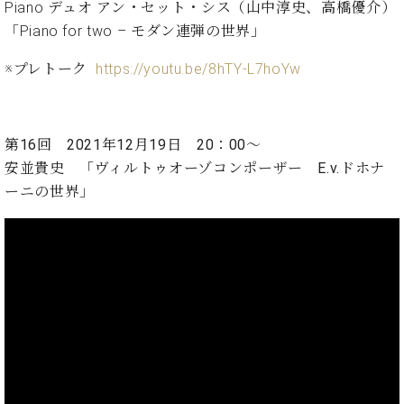
調
Piano デュオ アン・セット・シス（山中淳史、高橋優介）
律
「Piano for two – モダン連弾の世界」
師
紹
※プレトーク
https://youtu.be/8hTY-L7hoYw
介
調
律
第16回 2021年12月19日 20：00～
料
金
安並貴史
「ヴィルトゥオーゾコンポーザー E.v.ドホナ
表
ーニの世界」
お
問
い
合
わ
せ
尾山調律師のブ
ログ Die
Musikgasse（音
楽の小道）