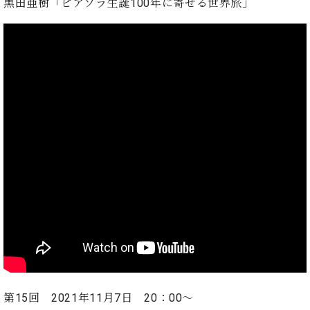
黒田亜樹「
ピアソラ生誕100年に寄せる世界旅」
マ
ー
サ
ー
ビ
ス
(
調
律
)
ア
フ
タ
ー
サ
ー
ビ
ス
(調
第15回 2021年11月7日 20：00～
律)