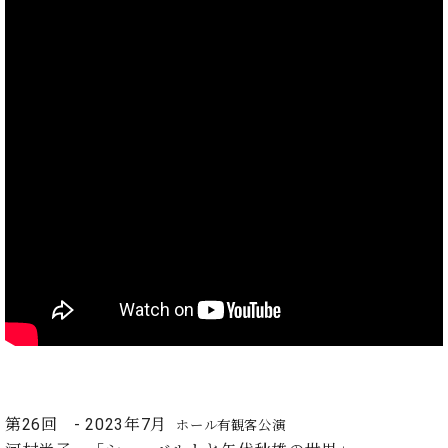
ーロ
ピア
C.BECHSTEIN
ノ特
Digital(ベ
選中
ヒ
古】
シ
イ
ュ
ベ
タ
ン
イ
ト
ン
情
デ
報
ジ
八
タ
王
ル)
子
工
房
ブ
ロ
グ
第26回 - 2023年7月
ホール有観客公演
ア