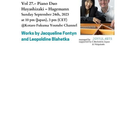
イ
ュ
ブ
ジ
(お
で
ン
タ
ロ
正
ャ
知
コ
イ
グ
オンライン試弾
規
パ
ら
ン
ン
デ
ン
せ・
メルマガ登録
サ
の
ィ
の
メ
ー
音
ー
取
デ
趣
ト
色
ラ
り
ィ
味
/
ー・
組
ア
か
C.
取
ベ
み
情
ら
ベ
扱
ヒ
報)
本
ヒ
店
シ
格
シ
ピ
ュ
的
ュ
ア
キ
タ
に
タ
ノ
ャ
店
イ
学
イ
製
ン
舗・
ン
ぶ
ン
造
ペ
サ
を
方
レ
番
ー
ロ
弾
ま
ジ
号
ン
ン・
く
で
デ
調
前
大
ン
律
に
コ
歓
ス