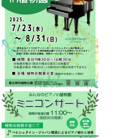
た
を
ラ
か
ヒ
ヒ
イ
い！
作
ン
ら
シ
シ
ン・
録
る
ド
の
ュ
ュ
サ
音
こ
ヒ
お
タ
タ
ロ
し
と
ス
知
イ
イ
ン
た
ト
ら
ン
ン
会
い！
音
リ
せ
レ
の
員
と
色
ー
(入
ジ
秘
い
と
荷
デ
密
う
ベ
タ
情
ン
音
方
ヒ
ッ
報
ス
楽
は、
シ
チ
等)
ニ
家
お
ュ
ュ
達
近
タ
ー
ベ
の
プ
く
C.
イ
ス・
ヒ
声
レ
の
ベ
ン・
イ
シ
ス
直
ヒ
ジ
ベ
ュ
リ
営
シ
ベ
ャ
ン
タ
リ
店
ュ
ヒ
パ
ト
イ
ー
舗
タ
シ
ン
ン・
ス
ま