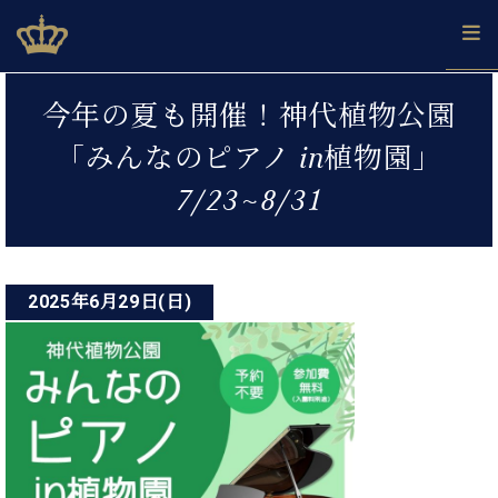
Skip
ベヒシュタインジャパン公式サイト
BECHSTEIN JAPAN Official Site
to
content
投
カ
今年の夏も開催！神代植物公園
タ
稿
ベ
ベ
ド
メ
企
ロ
「みんなのピアノ in植物園」
C.
ナ
ヒ
ヒ
イ
ル
業
グ
ベ
シ
シ
ツ
マ
情
7/23~8/31
ビ
ヒ
ュ
ュ
の
ガ
報
シ
ゲ
タ
展
タ
名
会
ュ
イ
示
イ
器
員
ー
採
タ
ン
ン
ベ
登
用
イ
2025年6月29日(日)
シ
で、
の
ヒ
録
情
ン
ピ
演
グ
シ
ご
ョ
報
コ
ア
奏
ラ
ュ
案
ン
ノ
ン
し
ン
タ
内
サ
技
ベ
た
ド
イ
ー
術
ヒ
い！
ピ
ン
各
ト /
シ
学
ア
店
C.
ュ
び
ノ
ブ
舗
ベ
ベ
タ