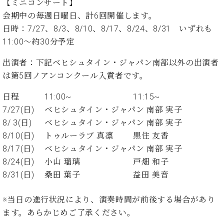
プ
【ミニコンサート】
室
ラ
ピ
会期中の毎週日曜日、計6回開催します。
イ
ア
日時：7/27、8/3、8/10、8/17、8/24、8/31 いずれも
ト
ノ
11:00～約30分予定
ピ
の
ア
コ
出演者：下記ベヒシュタイン・ジャパン南部以外の出演者
ノ
ン
は第5回ノアンコンクール入賞者です。
シ
ェ
C.
日程
11:00~
11:15~
ル
ベ
7/27(日)
ベヒシュタイン・ジャパン 南部 実子
ジ
ヒ
8/ 3(日)
ベヒシュタイン・ジャパン 南部 実子
ュ
シ
ア
8/10(日)
トゥルーラブ 真凛
黒住 友香
ュ
ク
タ
8/17(日)
ベヒシュタイン・ジャパン 南部 実子
セ
イ
8/24(日)
小山 瑠璃
戸畑 和子
ス
ン
8/31(日)
桑田 葉子
益田 美音
セン
ア
トラ
カ
※当日の進行状況により、演奏時間が前後する場合があり
ム東
デ
京の
ます。あらかじめご了承ください。
ミ
ご案