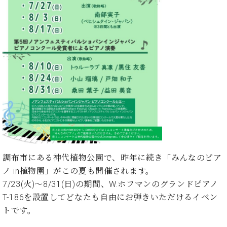
イ
ュ
ブ
ジ
(お
で
ン
タ
ロ
正
ャ
知
コ
イ
グ
オンライン試弾
規
パ
ら
ン
ン
デ
ン
せ・
メルマガ登録
サ
の
ィ
の
メ
ー
音
ー
取
デ
趣
ト
色
ラ
り
ィ
味
/
ー・
組
ア
か
C.
取
ベ
み
情
ら
ベ
扱
ヒ
報)
本
ヒ
店
シ
格
シ
ピ
ュ
的
ュ
ア
キ
タ
に
タ
ノ
ャ
店
イ
学
イ
製
ン
舗・
調布市にある神代植物公園で、昨年に続き「みんなのピア
ン
ぶ
ン
造
ペ
サ
ノ in植物園」がこの夏も開催されます。
を
方
レ
番
ー
ロ
弾
7/23(火)～8/31(日)の期間、W.ホフマンのグランドピアノ
ま
ジ
号
ン
ン・
く
T-186を設置してどなたも自由にお弾きいただけるイベン
で
デ
調
前
トです。
大
ン
律
に
コ
歓
ス