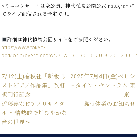
ー
※ミニコンサートは全公演、神代植物公園公式Instagramに
内
(PDF)
てライブ配信される予定です。
W.
お
ホ
問
フ
い
マ
詳細は神代植物公園サイトをご参照ください。
合
ン
わ
https://www.tokyo-
プ
せ
park.or.jp/event_search/7_23_31_30_16_30_9_30_12_00_i
ロ
フ
ェ
7/12(土)春秋社『新版 リ
2025年7月4日(金)ベヒシ
本
ッ
社
シ
ストピアノ作品集』改訂
ュタイン・セントラム 東
：
ョ
版刊行記念
京
八
ナ
王
近藤嘉宏ピアノリサイタ
臨時休業のお知らせ
ル
子
ル ～情熱的で煌びやかな
・
技
音の世界～
W.
術
ホ
営
フ