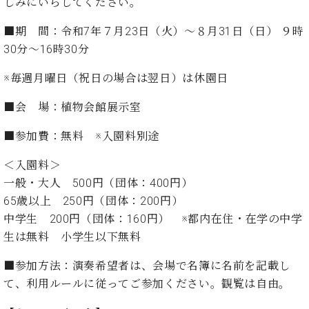
しみにいらしてください。
ト
ジオ
ピ
レン
■期 間：令和7年７月23日（火）～８月31日（日） ９時
ア
タル
30分～16時30分
ノ
ホー
ル・
※毎週月曜日（祝日の場合は翌日）は休園日
C.
スタ
ベ
ジオ
■会 場：植物会館展示室
ヒ
空き
シ
状況
■参加費：無料 ※入園料別途
ュ
動
タ
画
＜入園料＞
イ
収
一般・大人 500円（団体：400円）
ン
録
65歳以上 250円（団体：200円）
レ
サ
ジ
中学生 200円（団体：160円） ※都内在住・在学の中学
ー
デ
生は無料 小学生以下無料
ビ
ン
ス
ス
■参加方法：演奏希望者は、会場で名簿に名前を記載し
音
ア
楽
て、利用ルールに従ってご参加ください。観覧は自由。
ッ
教