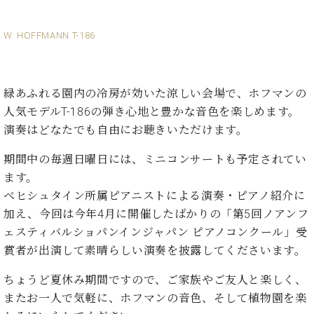
・
ス
ベ
ノ
セ
タ
ン
ン
W. HOFFMANN T-186
ジ
ト
ト
C.
オ
ラ
ベ
ム
ヒ
コ
東
シ
納
ン
緑あふれる園内の冷房が効いた涼しい会場で、ホフマンの
京
ュ
入
ク
人気モデルT-186の弾き心地と豊かな音色を楽しめます。
タ
実
ー
演奏はどなたでも自由にお聴きいただけます。
イ
績
ル
店
ン
音
長
期間中の毎週日曜日には、ミニコンサートも予定されてい
コ
楽
ご
音
ます。
ン
教
挨
楽
ベヒシュタイン所属ピアニストによる演奏・ピアノ紹介に
サ
室
拶
教
ー
加え、今回は今年4月に開催したばかりの「第5回ノアンフ
展
室
ト
示
ェスティバルショパンインジャパン ピアノコンクール」受
ご
ア
情
賞者が出演して素晴らしい演奏を披露してくださいます。
愛
ッ
報
用
プ
ホー
ちょうど夏休み期間ですので、ご家族やご友人と楽しく、
者
ラ
ル・
またお一人で気軽に、ホフマンの音色、そして植物園を楽
の
イ
スタ
声