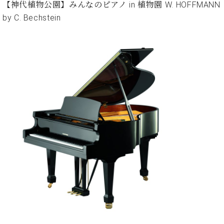
ン
【神代植物公園】みんなのピアノ in 植物園 W. HOFFMANN
迎。
サ
ベ
by C. Bechstein
会
ベヒ
ー
C.
ヒ
社
シュ
ト
ベ
シ
案
ヒ
タイ
ュ
内
シ
タ
レ
ン・
ュ
イ
ッ
シュ
タ
お
ン・
ス
イ
ーレ
問
シ
ン
ン
合
ュ
イ
音楽
コ
せ
ー
ベ
教室
ン
レ
ン
サ
ト
ー
納
ベ
ト
入
代
ヒ
グ
シ
実
理
ラ
ュ
績
店
ン
タ
ホ
主
ド
イ
ー
催
ピ
ン
ル・
イ
ア