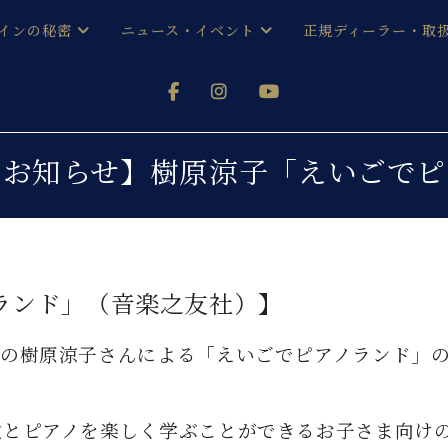
インの秘密
ニュース・イベント
正規ディーラー・取
アノを
器ベヒシュタイン
メルマガ会員登録ご案内
い！ という方は、お近くの直営店舗まで
オンライン試弾
ン レジデンス
ストリー
各店舗からのお知らせ
のお知らせ】樹原涼子「えいごで
(入荷情報等)
シューレ音楽教室
声
/
C.ベヒシュタイン レジデンス
取り組
プレスリリース
(お知らせ・メディア情報)
京
インの音色
ランド」（音楽之友社）】
キャンペーン
スタッフご挨拶
インを弾く前に
技術者紹介
の樹原涼子さんによる「えいごでピアノランド」の
展示情報【ユーロピアノ特選
コンサート
イン・シューレ
イベント情報
八王子工房ブログ
レッスンイベント
ホール・スタジオ
アクセス
歌とピアノを楽しく学ぶことができるお子さま向け
お問い合わせ