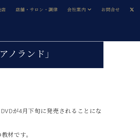
扱店
店舗・サロン・調律
会社案内
お問合せ
企業情報
メルマガ登録
採用情報
ピアノランド」
ベヒシュタイン・サロン会員
本社：八王子・技術営業センター
ベヒシュタイン・ジャパンブログ
DVDが4月下旬に発売されることにな
中古】
の教材です。