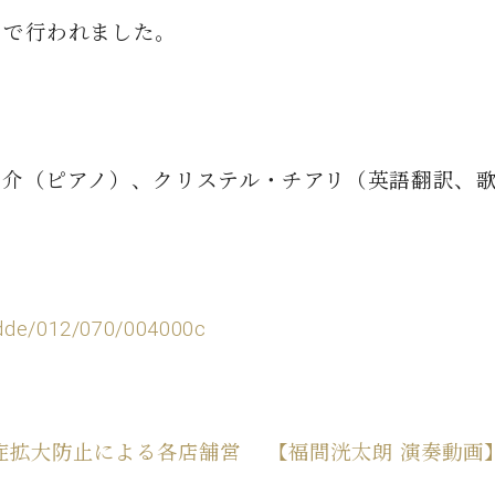
C.ベヒシュタイン コンサート
代理店主催イベント
音楽教室
ンで行われました。
アップライトピアノ
コンクール
声
音楽教室
調律)
之介（ピアノ）、クリステル・チアリ（英語翻訳、
1/dde/012/070/004000c
感染症拡大防止による各店舗営
【福間洸太朗 演奏動画