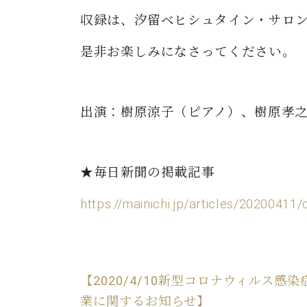
ン
C.ベヒシュタイン コンサート
アクセス
納入実績 
収録は、汐留ベヒシュタイン・サロ
グランドピアノ
セントラム東京のご案内(PDF)
お問い合わせ
是非お楽しみになさってください。
ご愛用者の
C.ベヒシュタイン アカデミー
アーティストカスタマーサービス(
W.ホフマン プロフェッショナル
出演：樹原涼子（ピアノ）、樹原孝
アフターサービス(調律)
W.ホフマン トラディション
調律師紹介
調律料金表
★毎日新聞の掲載記事
お問い合わせ
W.ホフマン ヴィジョン
尾山調律師のブログ Die Musikgasse（音楽の小道）
https://mainichi.jp/articles/2020041
C.BECHSTEIN Digital(ベヒシュタイン デジタル)
【2020/4/10新型コロナウィルス
業に関するお知らせ】