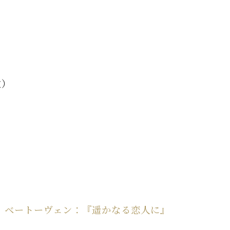
C.ベヒシュタイン レジデンス
アップライトピアノ
歌）
】ベートーヴェン：『遥かなる恋人に』