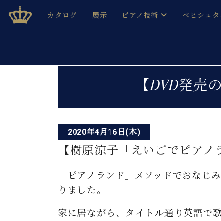
Skip
ベヒシュタインジャパン公式サイト
BECHSTEIN JAPAN Official Site
カタログ
展示
ピアノ技術
ベヒシュタ
to
content
ベヒシュタインのグランドピ
ドイツの名
作ること
ベヒシュタインで、 演奏したい！ 学びたい！ 録音した
投
C.ベヒシュタイン コンサート / C.ベヒシュタイ
ブランドヒ
【DVD発売
音色とタッチ
稿
ベヒシュタイン・
趣味から本格的に学ぶ方まで大歓迎。
音楽家達の
ナ
C.ベヒシュタイン コンサート
ベヒシュタイン・ジャパンの
み
ビ
ベヒシュタイン・セントラム 東
ベヒシュタ
2020年4月16日(木)
ゲ
【樹原涼子「えいごでピアノ
ピアノ製造番号
店長ご挨拶
ベヒシュタ
ー
展示情報
「ピアノランド」メソッドでおなじみ
ホール・スタジオレンタル
ベヒシュタ
シ
ホール・スタジオ空き状況
りました。
動画収録サービス
ョ
納入実績 
音楽教室
家に居ながら、タイトル通り英語で
ピアノのコンシェルジュ