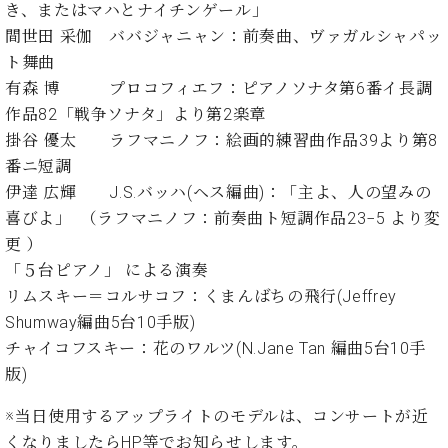
イ
ュ
ブ
き、またはマハとナイチンゲール」
ジ
(お
で
ン
タ
ロ
正
間世田 采伽 ババジャニャン：前奏曲、ヴァガルシャパッ
ャ
知
コ
イ
グ
オンライン試弾
規
パ
ら
ト舞曲
ン
ン
デ
ン
せ・
メルマガ登録
有森 博 プロコフィエフ：ピアノソナタ第6番イ長調
サ
の
ィ
の
メ
ー
音
作品82「戦争ソナタ」より第2楽章
ー
取
デ
趣
ト
色
ラ
掛谷 優太 ラフマニノフ：絵画的練習曲作品39より第8
り
ィ
味
/
ー・
番ニ短調
組
ア
か
C.
取
ベ
み
情
伊達 広輝 J.S.バッハ(ヘス編曲)：「主よ、人の望みの
ら
ベ
扱
ヒ
報)
喜びよ」 （ラフマニノフ：前奏曲ト短調作品23−5 より変
本
ヒ
店
シ
格
シ
ピ
更 ）
ュ
的
ュ
ア
キ
「５台ピアノ」 による演奏
タ
に
タ
ノ
ャ
店
リムスキー＝コルサコフ：くまんばちの飛行(Jeffrey
イ
学
イ
製
ン
舗・
ン
Shumway編曲5台10手版)
ぶ
ン
造
ペ
サ
を
チャイコフスキー：花のワルツ(N.Jane Tan 編曲5台10手
方
レ
番
ー
ロ
弾
版)
ま
ジ
号
ン
ン・
く
で
デ
調
前
※当日使用するアップライトのモデルは、コンサートが近
大
ン
律
に
コ
歓
ス
くなりましたらHP等でお知らせします。