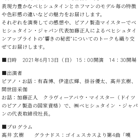
た
を
ラ
か
ヒ
ヒ
表現力豊かなベヒシュタインとホフマンのモデル毎の特徴
イ
い！
作
ン
ら
シ
シ
ン・
録
や色彩感の違いなどの魅力をお届けします。
る
ド
の
ュ
ュ
サ
音
こ
それぞれを演奏しての感想や、ピアノ製造マイスターでベ
ヒ
お
タ
タ
ロ
し
と
ヒシュタイン・ジャパン代表加藤正人によるベヒシュタイ
ス
知
イ
イ
ン
た
ト
ら
ンアップライトの“響きの秘密”についてのトークも織り交
ン
ン
会
い！
音
リ
せ
ぜてお届けします。
レ
の
員
と
色
ー
(入
ジ
秘
い
と
荷
■日時 2021年6月13日（日） 15：00開演 14：30開場
デ
密
う
ベ
タ
情
ン
音
方
ヒ
ッ
報
■出演者
ス
楽
は、
シ
チ
等)
ニ
ピアノ・お話：有森博、伊達広輝、掛谷優太、髙井玄樹、
家
お
ュ
ュ
間世田采伽
達
近
タ
ー
ベ
の
プ
く
お話：加藤正人 クラヴィーアバウ・マイスター（ドイツ
C.
イ
ス・
ヒ
声
レ
の
のピアノ製造の国家資格）で、㈱ベヒシュタイン ・ジャパ
ベ
ン・
イ
シ
ス
直
ヒ
ジ
ンの代表取締役社長。
ベ
ュ
リ
営
シ
ベ
ャ
ン
タ
リ
店
ュ
ヒ
パ
■プログラム
ト
イ
ー
舗
タ
シ
ン
髙井 玄樹 グラナドス：ゴイェスカスより第4曲「嘆
ン・
ス
ま