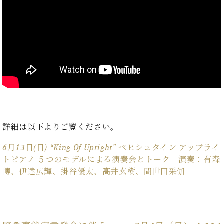
・
ス
ベ
ノ
セ
タ
ン
ン
ジ
ト
ト
C.
オ
ラ
ベ
ム
ヒ
コ
東
シ
納
ン
京
ュ
入
ク
タ
実
ー
イ
績
ル
店
ン
音
長
コ
楽
ご
音
詳細は以下よりご覧ください。
ン
教
挨
楽
サ
室
拶
教
6月13日(日) “King Of Upright” ベヒシュタイン アップライ
ー
展
室
トピアノ ５つのモデルによる演奏会とトーク 演奏：有森
ト
示
ご
博、伊達広輝、掛谷優太、髙井玄樹、間世田采伽
ア
情
愛
ッ
報
用
プ
ホー
者
ラ
ル・
の
イ
スタ
声