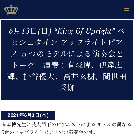
Skip
ベヒシュタインジャパン公式サイト
BECHSTEIN JAPAN Official Site
to
content
投
カ
6月13日(日) “King Of Upright” ベ
タ
稿
ベ
ベ
ド
メ
企
ロ
ヒシュタイン アップライトピア
C.
ナ
ヒ
ヒ
イ
ル
業
グ
ベ
シ
シ
ツ
マ
情
ノ ５つのモデルによる演奏会と
ビ
ヒ
ュ
ュ
の
ガ
報
シ
ゲ
タ
展
タ
名
会
トーク 演奏：有森博、伊達広
ュ
イ
示
イ
器
員
ー
採
タ
輝、掛谷優太、髙井玄樹、間世田
ン
ン
ベ
登
用
イ
シ
で、
の
ヒ
録
情
采伽
ン
ピ
演
グ
シ
ご
ョ
報
コ
ア
奏
ラ
ュ
案
ン
ノ
ン
し
ン
タ
内
サ
技
ベ
た
ド
イ
ー
術
ヒ
い！
2021年6月3日(木)
ピ
ン
各
ト /
シ
学
ア
有森博先生と芸大門下のピアニストによる モデルの異なる
店
C.
ュ
び
ノ
ブ
舗
5台のアップライトピアノでの演奏会です。
ベ
ベ
タ