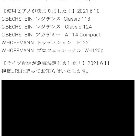
ン
迎。
サ
ベ
会
【使用ピアノが決まりました！】2021.6.10
ベヒ
ー
C.
ヒ
社
C.BECHSTEIN レジデンス Classic 118
シュ
ト
ベ
シ
案
C.BECHSTEIN レジデンス Classic 124
ヒ
タイ
ュ
内
シ
C.BECHSTEIN アカデミー A.114 Compact
タ
レ
ン・
ュ
W.HOFFMANN トラディション T-122
イ
ッ
シュ
タ
お
ン・
ス
W.HOFFMANN プロフェッショナル WH120p
イ
ーレ
問
シ
ン
ン
【ライブ配信が急遽決定しました！】2021.6.11
合
ュ
イ
音楽
コ
せ
ー
ベ
視聴URLは追ってお知らせいたします。
教室
ン
レ
ン
サ
ト
ー
納
ベ
ト
入
代
ヒ
グ
シ
実
理
ラ
ュ
績
店
ン
タ
ホ
主
ド
イ
ー
催
ピ
ン
ル・
イ
ア