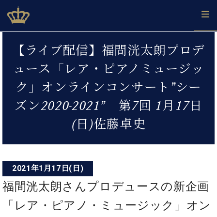
Skip
ベヒシュタインジャパン公式サイト
BECHSTEIN JAPAN Official Site
to
content
投
カ
【ライブ配信】福間洸太朗プロデ
タ
稿
ベ
ベ
ド
メ
企
ロ
ュース「レア・ピアノミュージッ
C.
ナ
ヒ
ヒ
イ
ル
業
グ
ベ
シ
シ
ツ
マ
情
ク」オンラインコンサート”シー
ビ
ヒ
ュ
ュ
の
ガ
報
シ
ゲ
タ
展
タ
名
会
ズン2020-2021” 第7回 1月17日
ュ
イ
示
イ
器
員
ー
採
タ
(日)佐藤卓史
ン
ン
ベ
登
用
イ
シ
で、
の
ヒ
録
情
ン
ピ
演
グ
シ
ご
ョ
報
コ
ア
奏
ラ
ュ
案
ン
ノ
ン
し
ン
タ
内
2021年1月17日(日)
サ
技
ベ
た
ド
イ
ー
福間洸太朗さんプロデュースの新企画
術
ヒ
い！
ピ
ン
各
ト /
シ
学
ア
店
「レア・ピアノ・ミュージック」オン
C.
ュ
び
ノ
ブ
舗
ベ
ベ
タ