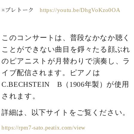
ン
迎。
サ
※プレトーク
https://youtu.be/DhgVoKzo0OA
ベ
会
ベヒ
ー
C.
ヒ
社
シュ
ト
ベ
シ
案
ヒ
タイ
ュ
内
シ
タ
レ
このコンサートは、普段なかなか聴く
ン・
ュ
イ
ッ
シュ
タ
ことができない曲目を錚々たる顔ぶれ
お
ン・
ス
イ
ーレ
問
シ
ン
のピアニストが月替わりで演奏し、ラ
ン
合
ュ
イ
音楽
コ
せ
ー
ベ
イブ配信されます。ピアノは
教室
ン
レ
ン
サ
ト
C.BECHSTEIN B（1906年製）が使用
ー
納
ベ
ト
されます。
入
代
ヒ
グ
シ
実
理
ラ
ュ
詳細は、以下サイトをご覧ください。
績
店
ン
タ
ホ
主
ド
イ
ー
催
ピ
https://rpm7-sato.peatix.com/view
ン
ル・
イ
ア