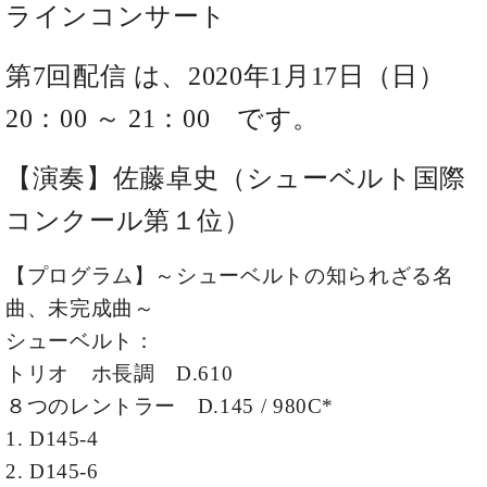
た
を
ラインコンサート
ラ
か
ヒ
ヒ
イ
い！
作
ン
ら
シ
シ
ン・
録
る
ド
の
ュ
ュ
第7回配信 は、
2020年1月17日（日）
サ
音
こ
ヒ
お
タ
タ
ロ
し
と
ス
知
20：00 ～ 21：00
です。
イ
イ
ン
た
ト
ら
ン
ン
会
い！
音
リ
せ
レ
の
員
と
【演奏】
佐藤卓史（シューベルト国際
色
ー
(入
ジ
秘
い
と
荷
デ
密
コンクール第１位）
う
ベ
タ
情
ン
音
方
ヒ
ッ
報
ス
楽
は、
シ
【プログラム】
～シューベルトの知られざる名
チ
等)
ニ
家
お
ュ
ュ
曲、未完成曲～
達
近
タ
ー
ベ
の
プ
く
シューベルト：
C.
イ
ス・
ヒ
声
レ
の
ベ
ン・
トリオ ホ長調 D.610
イ
シ
ス
直
ヒ
ジ
ベ
８つのレントラー D.145 / 980C*
ュ
リ
営
シ
ベ
ャ
ン
タ
リ
店
1. D145-4
ュ
ヒ
パ
ト
イ
ー
舗
タ
シ
ン
2. D145-6
ン・
ス
ま