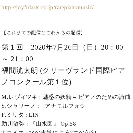
・
ス
ベ
ノ
セ
http://joyfularts.co.jp/rarepianomusic/
タ
ン
ン
ジ
ト
ト
C.
オ
ラ
ベ
ム
ヒ
コ
【これまでの配信とこれからの配信】
東
シ
納
ン
京
ュ
入
ク
第１回 2020年7月26日（日）20：00
タ
実
ー
イ
～ 21：00
績
ル
店
ン
音
長
福間洸太朗 (クリーヴランド国際ピア
コ
楽
ご
音
ン
教
挨
ノコンクール第１位)
楽
サ
室
拶
教
ー
展
室
M.レヴィツキ : 魅惑の妖精 – ピアノのための詩曲
ト
示
ご
ア
情
S.シャリーノ : アナモルフォシ
愛
ッ
報
用
F.ミリタ : LIN
プ
ホー
者
ラ
助川敏弥 : 『山水図』 Op.58
ル・
の
イ
スタ
T.ユイエ : 水の主題による7つの俳句
声