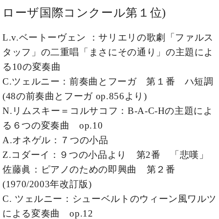
プ
室
ローザ国際コンクール第１位)
ラ
ピ
イ
ア
ト
ノ
L.v.ベートーヴェン ：サリエリの歌劇「ファルス
ピ
の
タッフ」の二重唱「まさにその通り」の主題によ
ア
コ
ノ
る10の変奏曲
ン
シ
C.ツェルニー：前奏曲とフーガ 第１番 ハ短調
ェ
C.
(48の前奏曲とフーガ op.856より)
ル
ベ
N.リムスキー＝コルサコフ：B-A-C-Hの主題によ
ジ
ヒ
ュ
シ
る６つの変奏曲 op.10
ア
ュ
A.オネゲル：７つの小品
ク
タ
セ
Z.コダーイ：９つの小品より 第2番 「悲嘆」
イ
ス
ン
佐藤眞：ピアノのための即興曲 第２番
セン
ア
(1970/2003年改訂版)
トラ
カ
ム東
C. ツェルニー：シューベルトのウィーン風ワルツ
デ
京の
ミ
による変奏曲 op.12
ご案