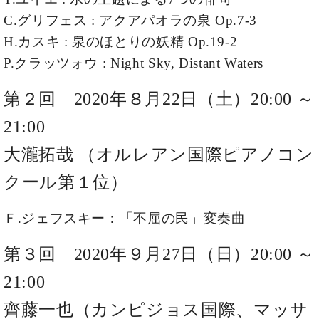
ト
ジオ
C.グリフェス : アクアパオラの泉 Op.7-3
ピ
レン
ア
H.カスキ : 泉のほとりの妖精 Op.19-2
タル
ノ
ホー
P.クラッツォウ : Night Sky, Distant Waters
ル・
C.
スタ
第２回 2020年８月22日（土）20:00 ～
ベ
ジオ
ヒ
空き
21:00
シ
状況
ュ
動
大瀧拓哉 （オルレアン国際ピアノコン
タ
画
イ
クール第１位）
収
ン
録
レ
サ
Ｆ.ジェフスキー：「不屈の民」変奏曲
ジ
ー
デ
ビ
第３回 2020年９月27日（日）20:00 ～
ン
ス
ス
音
21:00
ア
楽
ッ
齊藤一也（カンピジョス国際、マッサ
教