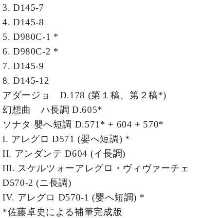
イ
ュ
ブ
3. D145-7
ジ
(お
で
ン
タ
ロ
正
ャ
知
4. D145-8
コ
イ
グ
オンライン試弾
規
パ
ら
ン
ン
デ
5. D980C-1 *
ン
せ・
メルマガ登録
サ
の
ィ
の
メ
6. D980C-2 *
ー
音
ー
取
デ
趣
ト
色
7. D145-9
ラ
り
ィ
味
/
ー・
8. D145-12
組
ア
か
C.
取
ベ
み
情
アダージョ D.178 (第１稿、第２稿*)
ら
ベ
扱
ヒ
報)
本
ヒ
幻想曲 ハ長調 D.605*
店
シ
格
シ
ピ
ュ
ソナタ 嬰へ短調 D.571* + 604 + 570*
的
ュ
ア
キ
タ
I. アレグロ D571 (嬰へ短調) *
に
タ
ノ
ャ
店
イ
学
イ
製
ン
舗・
II. アンダンテ D604 (イ長調)
ン
ぶ
ン
造
ペ
サ
を
III. スケルツォーアレグロ・ヴィヴァーチェ
方
レ
番
ー
ロ
弾
D570-2 (ニ長調)
ま
ジ
号
ン
ン・
く
で
デ
調
IV. アレグロ D570-1 (嬰へ短調) *
前
大
ン
律
に
コ
*佐藤卓史による補筆完成版
歓
ス