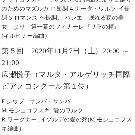
業
マ
セ
のためのマズルカ ロ短調 4.ナータ・ワルツ イ長
ン
ン
調 5.ロマンス ヘ長調、
バレエ「眠れる森の美
ト
タ
ー
ラ
女」より「第一幕のフィナーレ『リラの精』」
デ
(キルヒナー編曲)
ィ
ス
シ
タ
第５回 2020年11月7日（土）20:00 ～
ョ
ッ
ン
21:00
フ
ご
広瀬悦子（マルタ・アルゲリッチ国際
W.
挨
ホ
拶
ピアノコンクール第１位）
フ
技
マ
術
F.シウプ : サンバ・サンバ
ン
者
ヴ
紹
M.モシュコフスキ: 愛のワルツ
ィ
介
R.ワーグナー :イゾルデの愛の死(M.モシュコフス
ジ
展示
ョ
情報
キ編曲)
ン
【ユ