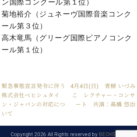
ン国際コンクール第１位）
調
律
菊地裕介（ジュネーヴ国際音楽コンク
師
紹
ール第３位）
介
調
高木竜馬（グリーグ国際ピアノコンク
律
ール第１位）
料
金
表
お
問
い
緊急事態宣言発令に伴う
4月4日(日) 青柳 いづみ
合
株式会社ベヒシュタイ
こ レクチャー・コンサ
わ
せ
ン・ジャパンの対応につ
ート 共演：高橋 悠治
尾山調律師のブ
いて
ログ Die
Musikgasse（音
楽の小道）
Copyright 2026 All Rights reserved by
BECHSTEIN