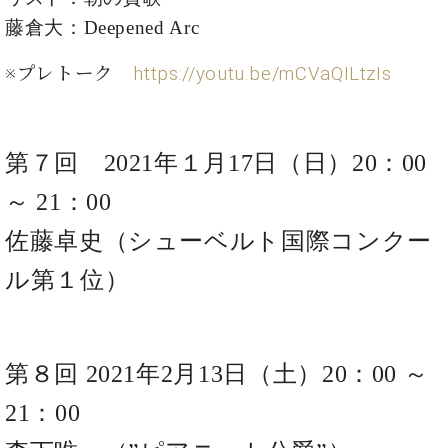
ク
藤倉大：Deepened Arc
セ
ス
※プレトーク
https://youtu.be/mCVaQILtzIs
お
問
い
合
第７回 2021年１月17日（日）20：00
わ
せ
～ 21：00
佐藤卓史（シューベルト国際コンクー
ア
ル第１位）
ー
テ
ィ
ス
第８回 2021年2月13日（土）20：00 ～
ト
カ
21：00
ス
タ