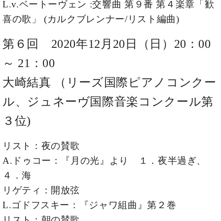
L.v.ベートーヴェン :交響曲 第９番 第４楽章「歓
ーロ
喜の歌」 (カルクブレンナー/リスト編曲)
ピア
C.BECHSTEIN
ノ特
Digital(ベ
第６回 2020年12月20日（日）20：00
選中
ヒ
古】
シ
～ 21：00
イ
ュ
ベ
大崎結真 （リーズ国際ピアノコンクー
タ
ン
イ
ト
ル、ジュネーヴ国際音楽コンクール第
ン
情
デ
報
３位)
ジ
八
タ
王
リスト：夜の賛歌
ル)
子
A.ドゥコー：『月の光』より １．夜半過ぎ、
工
房
４．海
ブ
リゲティ：開放弦
ロ
L.ゴドフスキー：『ジャワ組曲』第２巻
グ
ア
リスト：朝の賛歌