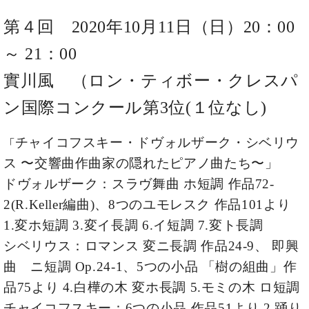
ー
内
第４回 2020年10月11日（日）20：00
(PDF)
W.
お
～ 21：00
ホ
問
フ
い
實川風 （ロン・ティボー・クレスパ
マ
合
ン
ン国際コンクール第3位(１位なし)
わ
プ
せ
ロ
チャイコフスキー・ドヴォルザーク・シベリウ
「
フ
ェ
ス 〜交響曲作曲家の隠れたピアノ曲たち〜」
本
ッ
ドヴォルザーク：スラヴ舞曲 ホ短調 作品72-
社
シ
：
2(R.Keller編曲)、
8つのユモレスク 作品101より
ョ
八
ナ
1.変ホ短調 3.変イ長調 6.イ短調 7.変ト長調
王
ル
子
シベリウス：ロマンス 変ニ長調 作品24-9、
即興
・
曲 ニ短調 Op.24-1、
5つの小品 「樹の組曲」作
技
W.
術
品75より 4.白樺の木 変ホ長調 5.モミの木 ロ短調
ホ
営
フ
チャイコフスキー：6つの小品 作品51より 2.踊り