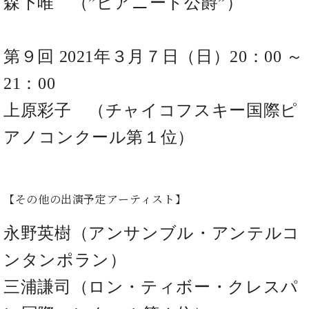
森下唯 （”ピアニート公爵”）
マ
ー
サ
ー
第９回 2021年３月７日（日）20：00 ～
ビ
ス
21：00
(
調
上原彩子 （チャイコフスキー国際ピ
律
)
アノコンクール第１位）
ア
フ
タ
【その他の出演予定アーティスト】
ー
サ
永野英樹（アンサンブル・アンテルコ
ー
ビ
ンタンポラン）
ス
(調
三浦謙司（ロン・ティボー・クレスパ
律)