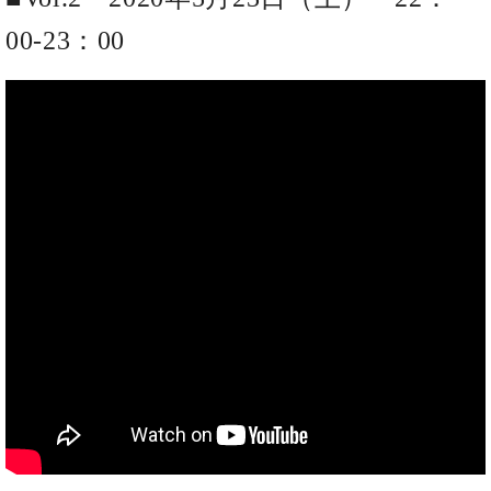
た
を
ラ
か
ヒ
ヒ
イ
い！
作
00-23：00
ン
ら
シ
シ
ン・
録
る
ド
の
ュ
ュ
サ
音
こ
ヒ
お
タ
タ
ロ
し
と
ス
知
イ
イ
ン
た
ト
ら
ン
ン
会
い！
音
リ
せ
レ
の
員
と
色
ー
(入
ジ
秘
い
と
荷
デ
密
う
ベ
タ
情
ン
音
方
ヒ
ッ
報
ス
楽
は、
シ
チ
等)
ニ
家
お
ュ
ュ
達
近
タ
ー
ベ
の
プ
く
C.
イ
ス・
ヒ
声
レ
の
ベ
ン・
イ
シ
ス
直
ヒ
ジ
ベ
ュ
リ
営
シ
ベ
ャ
ン
タ
リ
店
ュ
ヒ
パ
ト
イ
ー
舗
タ
シ
ン
ン・
ス
ま