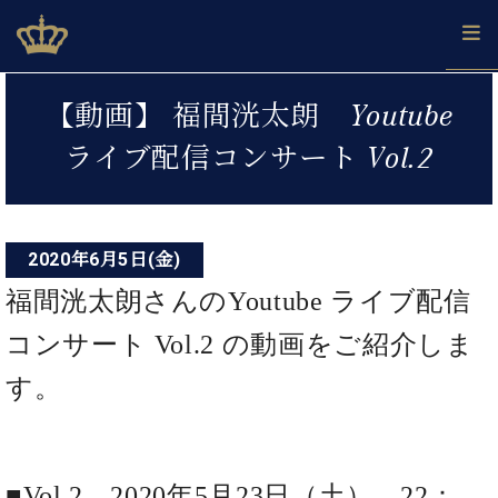
Skip
ベヒシュタインジャパン公式サイト
BECHSTEIN JAPAN Official Site
to
content
投
カ
【動画】 福間洸太朗 Youtube
タ
稿
ベ
ベ
ド
メ
企
ロ
ライブ配信コンサート Vol.2
C.
ナ
ヒ
ヒ
イ
ル
業
グ
ベ
シ
シ
ツ
マ
情
ビ
ヒ
ュ
ュ
の
ガ
報
シ
ゲ
タ
展
タ
名
会
ュ
イ
示
イ
器
員
2020年6月5日(金)
ー
採
タ
ン
ン
ベ
登
用
福間洸太朗さんのYoutube ライブ配信
イ
シ
で、
の
ヒ
録
情
ン
ピ
演
グ
シ
ご
コンサート Vol.2 の動画をご紹介しま
ョ
報
コ
ア
奏
ラ
ュ
案
ン
ノ
ン
し
ン
タ
内
す。
サ
技
ベ
た
ド
イ
ー
術
ヒ
い！
ピ
ン
各
ト /
シ
学
ア
店
C.
ュ
び
ノ
ブ
舗
■Vol.2 2020年5月23日（土） 22：
ベ
ベ
タ