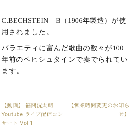
イ
ュ
ブ
ジ
(お
で
ン
タ
ロ
正
ャ
知
コ
イ
グ
オンライン試弾
規
パ
ら
C.BECHSTEIN B（1906年製造）が使
ン
ン
デ
ン
せ・
メルマガ登録
サ
の
ィ
の
メ
用されました。
ー
音
ー
取
デ
趣
ト
色
ラ
り
ィ
味
/
ー・
バラエティに富んだ歌曲の数々が100
組
ア
か
C.
取
ベ
み
情
ら
年前のベヒシュタインで奏でられてい
ベ
扱
ヒ
報)
本
ヒ
店
シ
ます。
格
シ
ピ
ュ
的
ュ
ア
キ
タ
に
タ
ノ
ャ
店
イ
学
イ
製
ン
舗・
ン
ぶ
ン
造
ペ
サ
を
方
レ
番
ー
ロ
【動画】 福間洸太朗
【営業時間変更のお知ら
弾
ま
ジ
号
ン
ン・
く
Youtube ライブ配信コン
せ】
で
デ
調
前
大
サート Vol.1
ン
律
に
コ
歓
ス